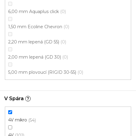
6,00 mm Aquaplus click
0
1,50 mm Ecoline Chevron
0
2,20 mm lepená (GD 55)
0
2,00 mm lepená (GD 30)
0
Vinylová podlaha MODULEO ROOTS 55 Blackjack
Oak 22215
5,00 mm plovoucí (RIGID 30-55)
0
Skladem externě, odesíláme do 2-3 dnů
669 Kč
/ m2
V Spára
?
Měrná
184,70 Kč / 1 m2
cena:
Fix Standard D (lepená)
4V mikro
54
4V
101