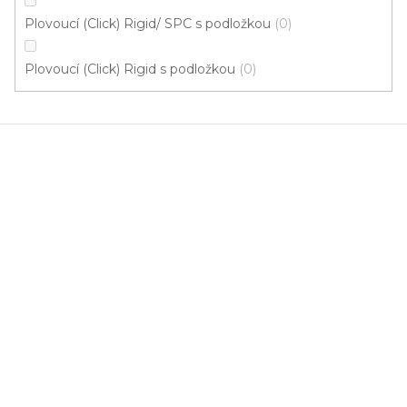
Plovoucí (Click) Rigid/ SPC s podložkou
0
Plovoucí (Click) Rigid s podložkou
0
Vinylová podlaha MODULEO ROOTS 55 Blackjack
Oak 22937