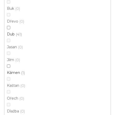
Buk
0
Dřevo
0
Dub
41
Jasan
0
Jilm
0
Kámen
1
Vinylová podlaha MODULEO ROOTS 40 Cantera
46930
Skladem externě, odesíláme do 2-3 dnů
Kaštan
0
Ořech
0
579 Kč
/ m2
Měrná
148,35 Kč / 1 m2
cena:
Dlažba
0