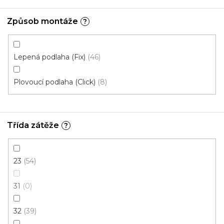
Fix Standard D (lepená)
Způsob montáže
?
Prémiová kvalita
Lepená podlaha (Fix)
46
Cenový hit
Plovoucí podlaha (Click)
8
Třída zátěže
?
23
54
31
0
32
39