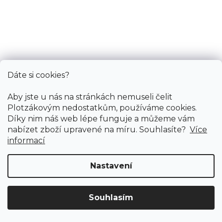
749 Kč
/ m2
Měrná
154,08 Kč / 1 m2
cena:
Fix Large K (lepená)
Dáte si cookies?
Cenový hit
Aby jste u nás na stránkách nemuseli čelit
Plotzákovým nedostatkům, používáme cookies.
Díky nim náš web lépe funguje a můžeme vám
nabízet zboží upravené na míru. Souhlasíte?
Více
informací
Nastavení
Souhlasím
Doprava ZDARMA
již od 4 990 Kč na vše! (pro
Vymazat filtry
ČR)
Registrujte se
a získejte
slevu 3%!