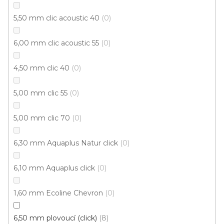
Oak 22929
5,50 mm clic acoustic 40
0
Skladem externě, odesíláme do 2-3 dnů
6,00 mm clic acoustic 55
0
579 Kč
/ m2
Měrná
149,19 Kč / 1 m2
cena:
4,50 mm clic 40
0
Fix Standard D (lepená)
5,00 mm clic 55
0
5,00 mm clic 70
0
Cenový hit
6,30 mm Aquaplus Natur click
0
6,10 mm Aquaplus click
0
1,60 mm Ecoline Chevron
0
6,50 mm plovoucí (click)
8