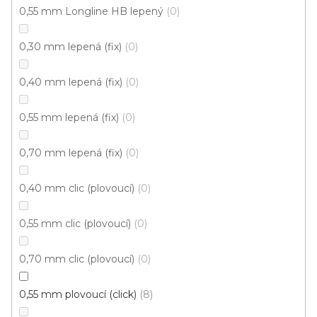
0,55 mm Longline HB lepený
0
Vinylová podlaha MODULEO ROOTS 40 Country
Oak 24958
0,30 mm lepená (fix)
0
Skladem externě, odesíláme do 2-3 dnů
0,40 mm lepená (fix)
0
579 Kč
/ m2
Měrná
149,19 Kč / 1 m2
0,55 mm lepená (fix)
0
cena:
Fix Standard D (lepená)
0,70 mm lepená (fix)
0
0,40 mm clic (plovoucí)
0
Cenový hit
0,55 mm clic (plovoucí)
0
0,70 mm clic (plovoucí)
0
0,55 mm plovoucí (click)
8