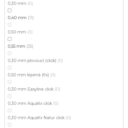
0,30 mm
0
0,40 mm
11
0,50 mm
0
0,55 mm
35
0,30 mm plovoucí (click)
0
0,50 mm lepená (fix)
0
Vinylová podlaha MODULEO ROOTS 40 Classic
Oak 24932
Skladem externě, odesíláme do 2-3 dnů
0,30 mm Easyline click
0
0,30 mm Aquafix click
0
579 Kč
/ m2
Měrná
149,19 Kč / 1 m2
cena:
0,30 mm Aquafix Natur click
0
Fix Standard D (lepená)