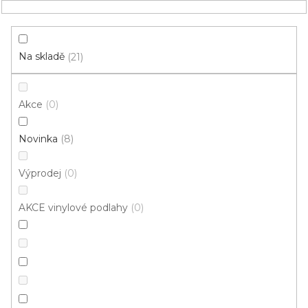
Přejít
NÁKUPNÍ
na
obsah
KOŠÍK
Na skladě
21
Akce
0
HLEDAT
Novinka
8
Vinylové podlahy
Výprodej
0
4V mikro
AKCE vinylové podlahy
0
Do
Komerční
bytu/domu
Mohlo by se