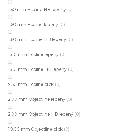
1,50 mm Ecoline HB lepený
0
1,60 mm Ecoline lepený
0
1,60 mm Ecoline HB lepený
0
1,80 mm Ecoline lepený
0
Vinylová podlaha MODULEO ROOTS 40 Midland
1,80 mm Ecoline HB lepený
0
Oak 22821
Skladem externě, odesíláme do 2-3 dnů
9,50 mm Ecoline click
0
579 Kč
2,00 mm Objectline lepený
0
/ m2
Měrná
149,19 Kč / 1 m2
cena:
2,00 mm Objectline HB lepený
0
Fix Standard D (lepená)
10,00 mm Objectline click
0