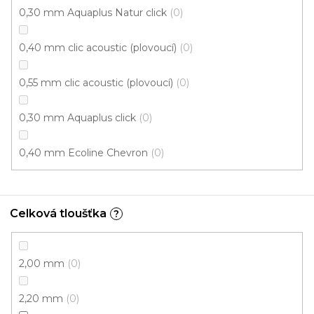
0,30 mm Aquaplus Natur click
0
0,40 mm clic acoustic (plovoucí)
0
0,55 mm clic acoustic (plovoucí)
0
0,30 mm Aquaplus click
0
0,40 mm Ecoline Chevron
0
Vinylová podlaha MODULEO ROOTS 40 Midland
Oak 22110
Skladem externě, odesíláme do 2-3 dnů
Celková tloušťka
?
579 Kč
/ m2
Měrná
149,19 Kč / 1 m2
2,00 mm
0
cena:
Fix Standard D (lepená)
2,20 mm
0