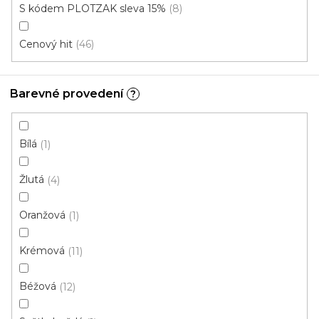
Instituce aj.
S kódem PLOTZAK sleva 15%
8
vám hodit
Cenový hit
46
V
ý
Barevné provedení
?
p
i
ZAVŘÍT FILTR
Bílá
s
1
p
Ř
Žlutá
4
r
Řadit podle:
Doporučujeme
a
o
z
Oranžová
1
d
e
u
Top poměr cena/kvalita
n
Krémová
11
k
í
Cenový hit
t
p
Béžová
12
ů
r
o