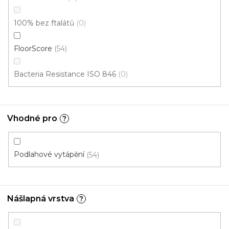
100% bez ftalátů
0
Vinylová podlaha MODULEO ROOTS 40 Classic
Oak 24235
FloorScore
54
Skladem externě, odesíláme do 2-3 dnů
Bacteria Resistance ISO 846
0
579 Kč
/ m2
Měrná
149,19 Kč / 1 m2
cena:
Fix Standard D (lepená)
Vhodné pro
?
Cenový hit
Podlahové vytápění
54
Nášlapná vrstva
?