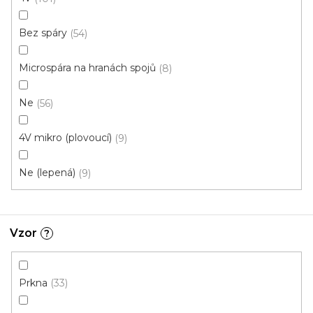
Cenový hit
Bez spáry
54
Microspára na hranách spojů
8
Ne
56
4V mikro (plovoucí)
9
Ne (lepená)
9
Vzor
?
Prkna
33
Vinylová podlaha MODULEO ROOTS 55 Blackjack