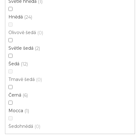
Světle hnědá
1
d
u
Hnědá
24
k
t
Olivově šedá
0
ů
Světle šedá
2
Šedá
12
Tmavě šedá
0
Vinylová podlaha MODULEO ROOTS 40 Country
Černá
6
Oak 24842
Skladem externě, odesíláme do 2-3 dnů
Mocca
1
579 Kč
Šedohnědá
0
/ m2
Měrná
149,19 Kč / 1 m2
cena: