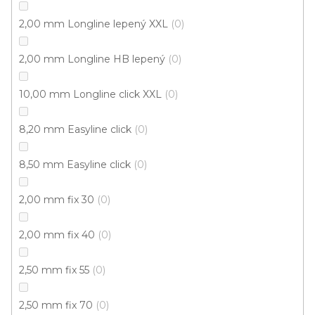
Cenový hit
2,00 mm Longline lepený XXL
0
2,00 mm Longline HB lepený
0
10,00 mm Longline click XXL
0
8,20 mm Easyline click
0
8,50 mm Easyline click
0
2,00 mm fix 30
0
2,00 mm fix 40
0
2,50 mm fix 55
0
2,50 mm fix 70
0
Vinylová podlaha MODULEO ROOTS 40 Midland