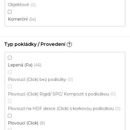
Objektové
0
Komerční
54
Typ pokládky / Provedení
?
Vinylová podlaha MODULEO ROOTS 55 Blackjack
Oak 22246
Lepená (Fix)
46
Skladem externě, odesíláme do 2-3 dnů
Plovoucí (Click) bez podložky
0
669 Kč
/ m2
Měrná
184,70 Kč / 1 m2
Plovoucí (Click) Rigid/ SPC/ Kompozit s podložkou
0
cena:
Fix Standard D (lepená)
Plovoucí na HDF desce (Click) s korkovou podložkou
0
Plovoucí (Click)
8
Cenový hit