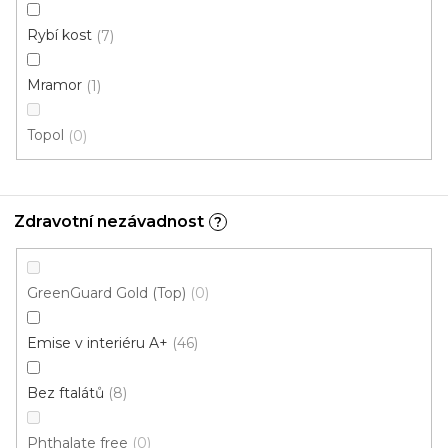
Fix Standard K (lepená)
Rybí kost
7
Mramor
1
Cenový hit
Topol
0
Zdravotní nezávadnost
?
GreenGuard Gold (Top)
0
Emise v interiéru A+
46
Bez ftalátů
8
Phthalate free
0