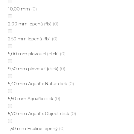
Vinylová podlaha MODULEO ROOTS 40 Midland
10,00 mm
0
Oak 22240
Skladem externě, odesíláme do 2-3 dnů
2,00 mm lepená (fix)
0
579 Kč
/ m2
2,50 mm lepená (fix)
0
Měrná
149,19 Kč / 1 m2
cena:
5,00 mm plovoucí (click)
0
Fix Standard D (lepená)
9,50 mm plovoucí (click)
0
Cenový hit
5,40 mm Aquafix Natur click
0
5,50 mm Aquafix click
0
5,70 mm Aquafix Object click
0
1,50 mm Ecoline lepený
0