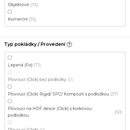
Objektové
73
Komerční
75
Typ pokládky / Provedení
?
Lepená (Fix)
71
Plovoucí (Click) bez podložky
0
Plovoucí (Click) Rigid/ SPC/ Kompozit s podložkou
37
Plovoucí na HDF desce (Click) s korkovou
50
podložkou
Vinylová podlaha PALLADIUM 40 Vintage Oak
Dark
Doprodej
Plovoucí (Click)
0