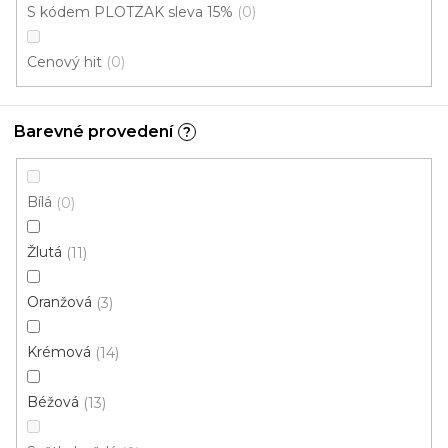
S kódem PLOTZAK sleva 15%
0
vyšší odolnost vůči nárazům, zašpinění či
vlhkosti. 🔧🧰 Spolehlivá podlaha pro
Cenový hit
0
každodenní práci.
Barevné provedení
?
Do
Komerční
bytu/domu
Bílá
0
Mohlo by se
Instituce aj.
Žlutá
11
vám hodit
Oranžová
3
V
Krémová
14
ý
p
Béžová
13
i
ZAVŘÍT FILTR
s