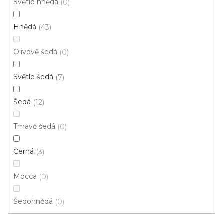
Světle hnědá
0
p
Ř
r
Řadit podle:
Doporučujeme
a
Hnědá
43
o
z
d
e
Olivově šedá
0
u
Akce
n
k
Světle šedá
í
7
t
p
ů
Šedá
12
r
o
Tmavě šedá
0
d
u
Černá
3
k
t
Mocca
0
ů
Šedohnědá
0