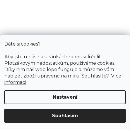
Vinylová podlaha DOREAH 2012 Domino
Skladem externě, odesíláme do 4 dnů
840 Kč
/ m2
Měrná
311,11 Kč / 1 m2
Dáte si cookies?
cena:
Aby jste u nás na stránkách nemuseli čelit
Domino SPC Acoustic ZÁMKOVÁ
Plotzákovým nedostatkům, používáme cookies.
Díky nim náš web lépe funguje a můžeme vám
nabízet zboží upravené na míru. Souhlasíte?
Více
informací
Nastavení
Souhlasím
Doprava ZDARMA
již od 4 990 Kč na vše! (pro
Vymazat filtry
ČR)
Registrujte se
a získejte
slevu 3%!