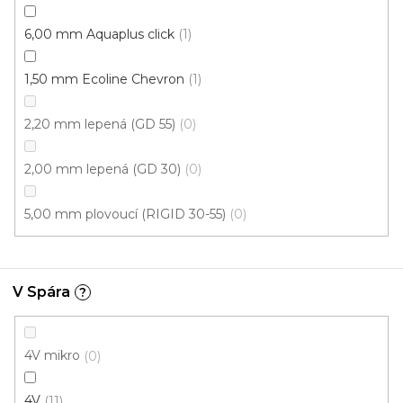
6,00 mm Aquaplus click
1
1,50 mm Ecoline Chevron
1
2,20 mm lepená (GD 55)
0
2,00 mm lepená (GD 30)
0
5,00 mm plovoucí (RIGID 30-55)
0
V Spára
?
4V mikro
0
Vinylová podlaha PALLADIUM 40 Mountain Oak
4V
11