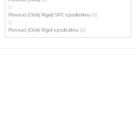
Skladem externě, odesíláme do 2-3 dnů
Plovoucí (Click) Rigid/ SPC s podložkou
0
599 Kč
398 Kč
Měrná
od 118,31 Kč / 1 m2
od
/ m2
Plovoucí (Click) Rigid s podložkou
0
cena:
Fix (lepená)
Click (plovoucí)