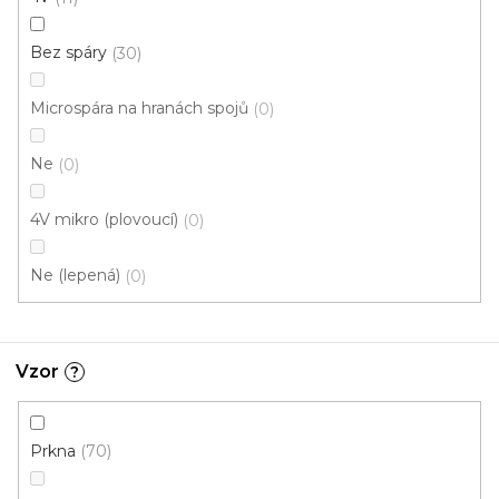
Brown
Doprodej
Skladem externě, odesíláme do 2-3 dnů
Bez spáry
30
599 Kč
Microspára na hranách spojů
0
398 Kč
Měrná
od 118,31 Kč / 1 m2
od
/ m2
cena:
Ne
0
Fix (lepená)
Click (plovoucí)
4V mikro (plovoucí)
0
Ne (lepená)
0
Vzor
?
Prkna
70