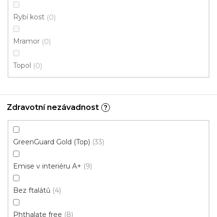
Rybí kost
0
Vinylová podlaha DP 9523 Dub podzimní
Mramor
0
U vás za 3-7 dní
Topol
0
699 Kč
od
/ m2
Měrná
od 136,79 Kč / 1 m2
cena:
Zdravotní nezávadnost
?
Ecoline Click (plovoucí)
Ecoline Lepený
Aquaplus 
GreenGuard Gold (Top)
33
Emise v interiéru A+
9
Bez ftalátů
4
Phthalate free
8