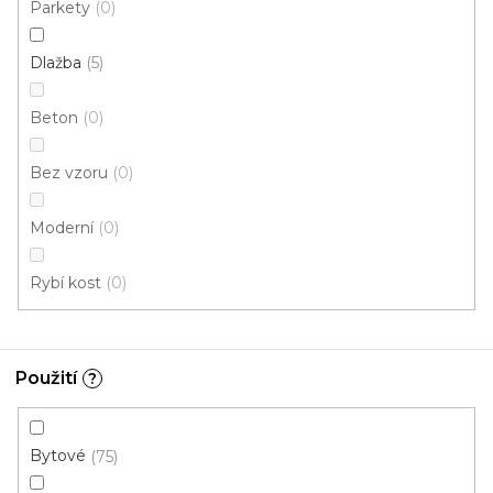
Parkety
0
Dlažba
5
Beton
0
Bez vzoru
0
Vinylová podlaha PALLADIUM 40 Palmer Oak
Moderní
0
Natural
Doprodej
Skladem externě, odesíláme do 2-3 dnů
Rybí kost
0
599 Kč
398 Kč
Měrná
od 118,31 Kč / 1 m2
od
/ m2
cena:
Použití
?
Click (plovoucí)
Bytové
75