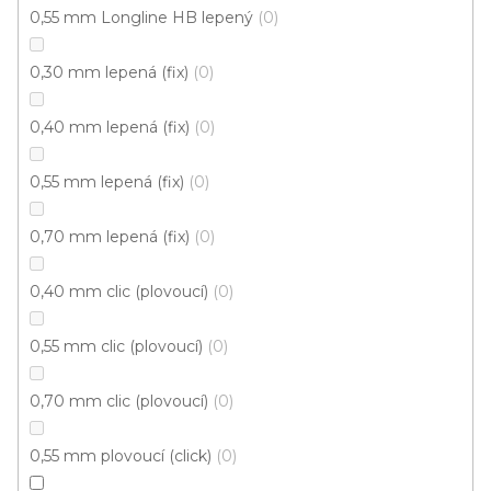
0,55 mm Longline HB lepený
0
0,30 mm lepená (fix)
0
0,40 mm lepená (fix)
0
0,55 mm lepená (fix)
0
0,70 mm lepená (fix)
0
Vinylová podlaha PALLADIUM 40 French Oak
0,40 mm clic (plovoucí)
0
Grey
Doprodej
Skladem externě, odesíláme do 2-3 dnů
0,55 mm clic (plovoucí)
0
599 Kč
0,70 mm clic (plovoucí)
0
398 Kč
Měrná
od 118,31 Kč / 1 m2
od
/ m2
cena:
0,55 mm plovoucí (click)
0
Click (plovoucí)