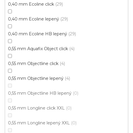
0,40 mm Ecoline click
29
Vinylová podlaha PALLADIUM 40 French Oak
Black
Doprodej
0,40 mm Ecoline lepený
29
Skladem externě, odesíláme do 2-3 dnů
0,40 mm Ecoline HB lepený
29
599 Kč
398 Kč
Měrná
od 118,31 Kč / 1 m2
od
/ m2
0,55 mm Aquafix Object click
4
cena:
Click (plovoucí)
0,55 mm Objectline click
4
0,55 mm Objectline lepený
4
0,55 mm Objectline HB lepený
0
0,55 mm Longline click XXL
0
0,55 mm Longline lepený XXL
0