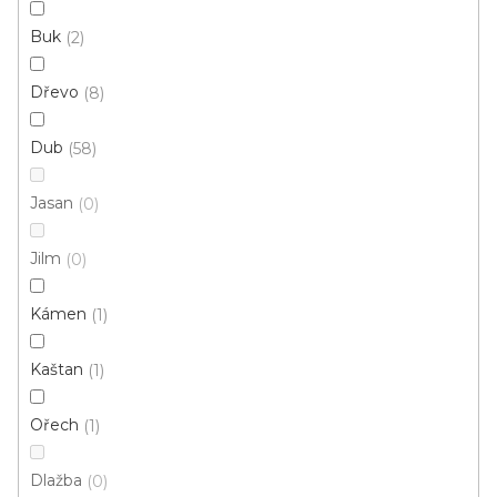
Buk
2
Ecoline Click (plovoucí)
Ecoline Lepený
Aquaplus 
Dřevo
8
Dub
58
Jasan
0
Jilm
0
Kámen
1
Kaštan
1
Ořech
1
Dlažba
0