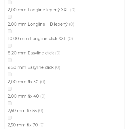
Natural
Doprodej
2,00 mm Longline lepený XXL
0
Skladem externě, odesíláme do 2-3 dnů
2,00 mm Longline HB lepený
0
599 Kč
398 Kč
Měrná
od 118,31 Kč / 1 m2
od
/ m2
10,00 mm Longline click XXL
0
cena:
Click (plovoucí)
8,20 mm Easyline click
0
8,50 mm Easyline click
0
2,00 mm fix 30
0
2,00 mm fix 40
0
2,50 mm fix 55
0
2,50 mm fix 70
0