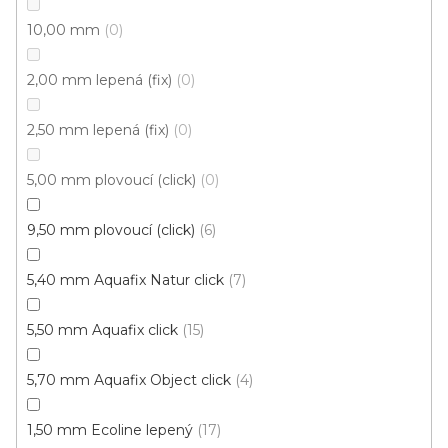
10,00 mm
0
2,00 mm lepená (fix)
0
2,50 mm lepená (fix)
0
5,00 mm plovoucí (click)
0
9,50 mm plovoucí (click)
6
Vinylová podlaha PALLADIUM 40 Grace Oak
Greige
Doprodej
Skladem externě, odesíláme do 2-3 dnů
5,40 mm Aquafix Natur click
7
5,50 mm Aquafix click
15
599 Kč
398 Kč
Měrná
od 118,31 Kč / 1 m2
od
/ m2
cena:
5,70 mm Aquafix Object click
4
Click (plovoucí)
1,50 mm Ecoline lepený
17