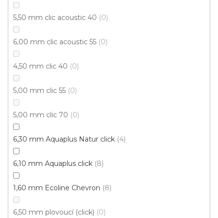
5,50 mm clic acoustic 40
0
6,00 mm clic acoustic 55
0
4,50 mm clic 40
0
5,00 mm clic 55
0
Vinylová podlaha PALLADIUM 40 Loft Oak Natural
Doprodej
5,00 mm clic 70
0
Skladem externě, odesíláme do 2-3 dnů
6,30 mm Aquaplus Natur click
4
599 Kč
398 Kč
Měrná
od 118,31 Kč / 1 m2
od
6,10 mm Aquaplus click
8
/ m2
cena:
1,60 mm Ecoline Chevron
8
Fix (lepená)
Click (plovoucí)
6,50 mm plovoucí (click)
0