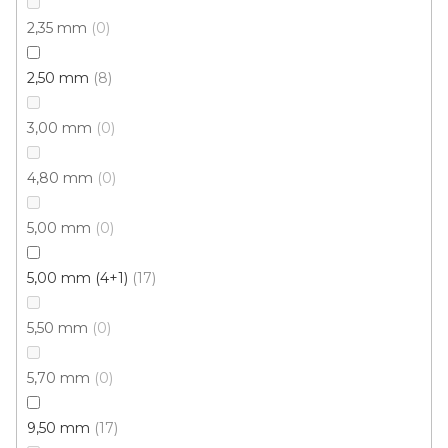
Vinylová podlaha PALLADIUM 40 French Oak
2,35 mm
0
Light
Doprodej
Skladem externě, odesíláme do 2-3 dnů
2,50 mm
8
599 Kč
3,00 mm
0
398 Kč
Měrná
od 118,31 Kč / 1 m2
od
/ m2
cena:
4,80 mm
0
Click (plovoucí)
5,00 mm
0
5,00 mm (4+1)
17
5,50 mm
0
5,70 mm
0
9,50 mm
17