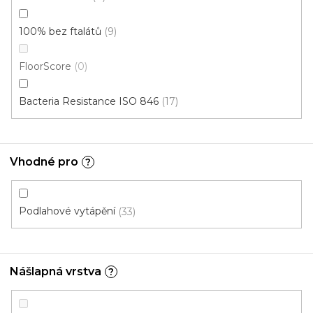
100% bez ftalátů
9
FloorScore
0
Bacteria Resistance ISO 846
17
Vhodné pro
?
Vinylová podlaha DP 9590 Dub královský hnědý
EIR
Podlahové vytápění
33
U vás za 3-7 dní
699 Kč
od
/ m2
Měrná
od 156,60 Kč / 1 m2
Nášlapná vrstva
?
cena:
Aquafix Natur Click (plovoucí)
Ecoline Click (plovou