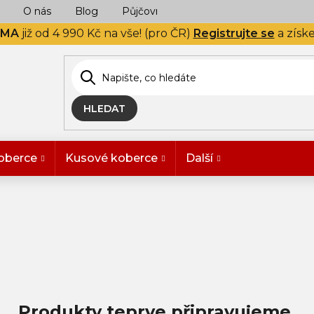
O nás
Blog
Půjčovna
Naše realizace
Hodn
RMA
již od 4 990 Kč na vše! (pro ČR)
Registrujte se
a získ
HLEDAT
oberce
Kusové koberce
Další
Produkty teprve připravujeme.