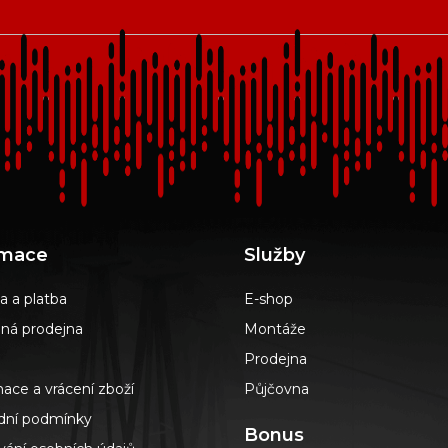
rmace
Služby
a a platba
E-shop
á prodejna
Montáže
Prodejna
ace a vrácení zboží
Půjčovna
ní podmínky
Bonus