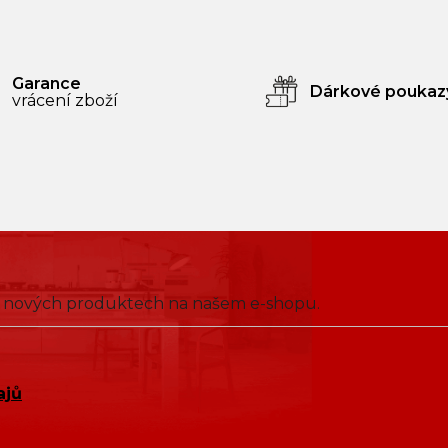
Garance
Dárkové poukaz
vrácení zboží
 o nových produktech na našem e-shopu.
ajů