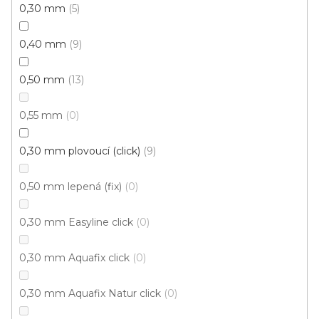
0,30 mm
5
0,40 mm
9
0,50 mm
13
0,55 mm
0
0,30 mm plovoucí (click)
9
0,50 mm lepená (fix)
0
0,30 mm Easyline click
0
0,30 mm Aquafix click
0
Vinylová podlaha ESSENCE Primary Oak Light
Grey
0,30 mm Aquafix Natur click
0
U vás za 4-10 dní