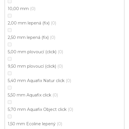
10,00 mm
0
2,00 mm lepená (fix)
0
Vinylové dílce Purello CLIC 30 V Silento RIGID
SPC / 35144
2,50 mm lepená (fix)
0
Skladem, ihned k odeslání
5,00 mm plovoucí (click)
0
799 Kč
735 Kč
Měrná
339,02 Kč / 1 m2
/ m2
9,50 mm plovoucí (click)
0
cena:
5,40 mm Aquafix Natur click
0
Clic 30V (plovoucí)
5,50 mm Aquafix click
0
5,70 mm Aquafix Object click
0
1,50 mm Ecoline lepený
0