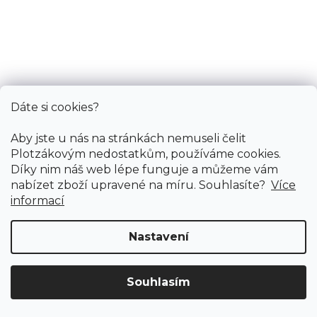
Doprodej
Skladem externě, odesíláme do 2-3 dnů
799 Kč
598 Kč
Měrná
272,31 Kč / 1 m2
/ m2
cena:
Dáte si cookies?
Rigid click (plovoucí)
Aby jste u nás na stránkách nemuseli čelit
Plotzákovým nedostatkům, používáme cookies.
Díky nim náš web lépe funguje a můžeme vám
AKCE vinylové podlahy
nabízet zboží upravené na míru. Souhlasíte?
Více
informací
Nastavení
Souhlasím
Doprava ZDARMA
již od 4 990 Kč na vše! (pro
Vymazat filtry
ČR)
Registrujte se
a získejte
slevu 3%!