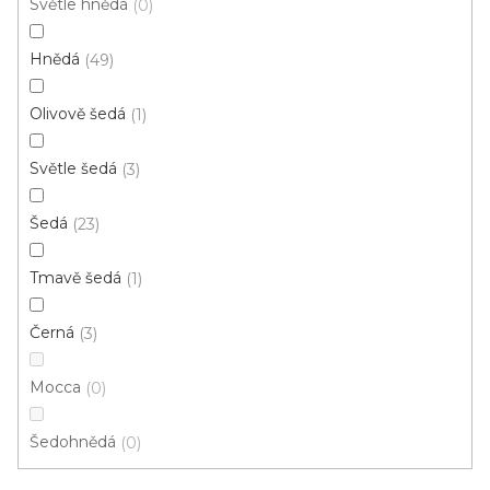
Světle hnědá
0
o
z
d
e
Hnědá
49
u
Doporučujeme
n
k
í
Olivově šedá
1
t
p
ů
r
Světle šedá
3
o
d
Šedá
23
u
k
Tmavě šedá
1
t
ů
Černá
3
Mocca
0
Šedohnědá
0