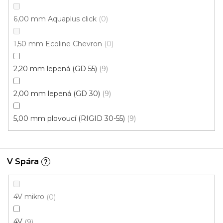
6,00 mm Aquaplus click
0
1,50 mm Ecoline Chevron
0
2,20 mm lepená (GD 55)
9
2,00 mm lepená (GD 30)
9
5,00 mm plovoucí (RIGID 30-55)
9
Vinylová podlaha PALLADIUM 40 French Oak
Light
Doprodej
V Spára
?
Skladem externě, odesíláme do 2-3 dnů
4V mikro
0
599 Kč
398 Kč
Měrná
od 118,31 Kč / 1 m2
od
/ m2
cena:
4V
9