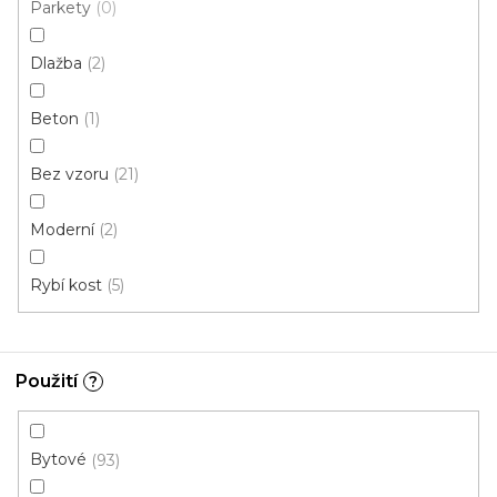
Parkety
0
Dlažba
2
Vinylová podlaha PALLADIUM 40 Grace Oak
Greige
Doprodej
Beton
1
Skladem externě, odesíláme do 2-3 dnů
Bez vzoru
21
599 Kč
398 Kč
Měrná
od 118,31 Kč / 1 m2
od
/ m2
cena:
Moderní
2
Click (plovoucí)
Rybí kost
5
Použití
?
Bytové
93