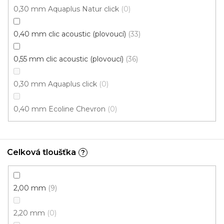
0,30 mm Aquaplus Natur click
0
0,40 mm clic acoustic (plovoucí)
33
0,55 mm clic acoustic (plovoucí)
36
0,30 mm Aquaplus click
0
0,40 mm Ecoline Chevron
0
Celková tloušťka
?
Vinylová podlaha ESSENCE Tribe Oak Light
Natural
2,00 mm
9
U vás za 4-10 dní
2,20 mm
0
613 Kč
od
/ m2