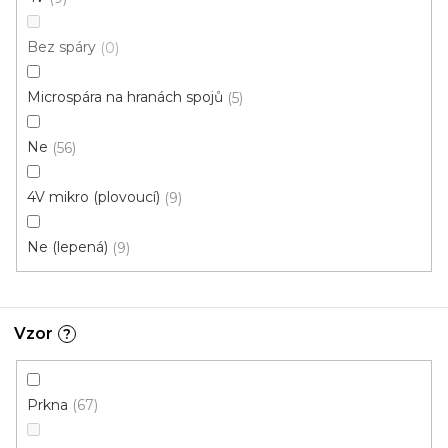
Click (plovoucí)
Bez spáry
0
Microspára na hranách spojů
5
Ne
56
4V mikro (plovoucí)
9
Ne (lepená)
9
Vzor
?
Prkna
67