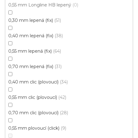
0,55 mm Longline HB lepený
0
0,30 mm lepená (fix)
51
0,40 mm lepená (fix)
38
Vinylová podlaha ESSENCE Primary Oak Natural
0,55 mm lepená (fix)
64
U vás za 4-10 dní
0,70 mm lepená (fix)
31
613 Kč
od
/ m2
Měrná
od 134,43 Kč / 1 m2
cena:
0,40 mm clic (plovoucí)
34
Rigid click 55 (plovoucí)
Rigid click 30 (plovoucí)
G
0,55 mm clic (plovoucí)
42
0,70 mm clic (plovoucí)
28
Novinka
S kódem PLOTZAK sleva 15%
0,55 mm plovoucí (click)
9