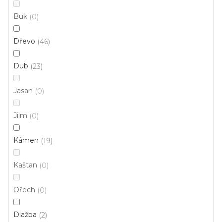
Buk
0
Dřevo
46
Dub
23
Jasan
0
Jilm
0
Kámen
19
Kaštan
0
Ořech
0
Dlažba
2
Vinylové dílce Purello Fix 30 V / 31141