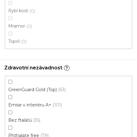
Skladem, ihned k odeslání
Rybí kost
0
499 Kč
Mramor
459 Kč
Měrná
0
117,63 Kč / 1 m2
/ m2
cena:
Topol
0
Fix 30V (lepená)
Zdravotní nezávadnost
?
GreenGuard Gold (Top)
63
Emise v interiéru A+
101
Bez ftalátů
35
Phthalate free
79