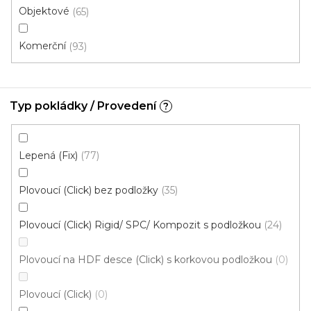
Objektové
65
Komerční
93
Typ pokládky / Provedení
?
Lepená (Fix)
77
Plovoucí (Click) bez podložky
35
Vinylová podlaha PALLADIUM 40 Grace Oak
Natural
Doprodej
Plovoucí (Click) Rigid/ SPC/ Kompozit s podložkou
24
Skladem externě, odesíláme do 2-3 dnů
Plovoucí na HDF desce (Click) s korkovou podložkou
0
599 Kč
398 Kč
Měrná
od 118,31 Kč / 1 m2
od
/ m2
cena:
Plovoucí (Click)
0