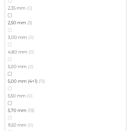
Měrná
od 134,43 Kč / 1 m2
cena:
2,35 mm
0
Rigid click 55 (plovoucí)
Rigid click 30 (plovoucí)
G
2,50 mm
3
3,00 mm
0
4,80 mm
0
5,00 mm
0
5,00 mm (4+1)
11
5,50 mm
0
5,70 mm
13
9,50 mm
0