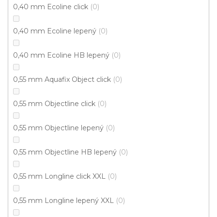
0,40 mm Ecoline click
0
613 Kč
od
/ m2
Měrná
od 134,43 Kč / 1 m2
0,40 mm Ecoline lepený
cena:
0
Rigid click 55 (plovoucí)
Rigid click 30 (plovoucí)
G
0,40 mm Ecoline HB lepený
0
0,55 mm Aquafix Object click
0
Novinka
S kódem PLOTZAK sleva 15%
0,55 mm Objectline click
0
0,55 mm Objectline lepený
0
0,55 mm Objectline HB lepený
0
0,55 mm Longline click XXL
0
0,55 mm Longline lepený XXL
0