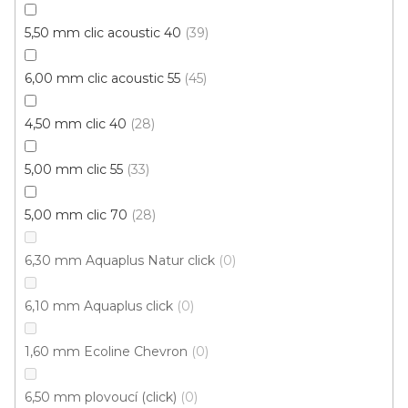
5,50 mm clic acoustic 40
39
6,00 mm clic acoustic 55
45
Vinylová podlaha PALLADIUM 40 French Oak
Grey
Doprodej
Skladem externě, odesíláme do 2-3 dnů
4,50 mm clic 40
28
5,00 mm clic 55
33
599 Kč
398 Kč
Měrná
od 118,31 Kč / 1 m2
od
/ m2
cena:
5,00 mm clic 70
28
Click (plovoucí)
6,30 mm Aquaplus Natur click
0
6,10 mm Aquaplus click
0
1,60 mm Ecoline Chevron
0
6,50 mm plovoucí (click)
0