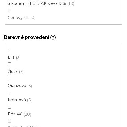
S kódem PLOTZAK sleva 15%
10
Zobrazit více
Cenový hit
0
Do
Komerční
bytu/domu
Barevné provedení
?
Mohlo by se
Instituce aj.
vám hodit
Bílá
3
Žlutá
3
V
ý
Oranžová
3
p
i
Krémová
ZAVŘÍT FILTR
6
s
p
Béžová
20
Ř
r
Řadit podle:
Doporučujeme
a