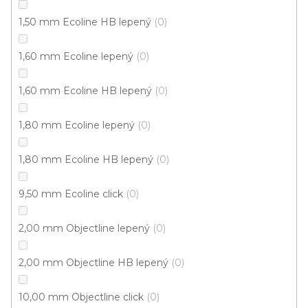
1,50 mm Ecoline HB lepený
0
1,60 mm Ecoline lepený
0
1,60 mm Ecoline HB lepený
0
1,80 mm Ecoline lepený
0
1,80 mm Ecoline HB lepený
0
9,50 mm Ecoline click
0
Vinylová podlaha PALLADIUM 40 French Oak
2,00 mm Objectline lepený
0
Black
Doprodej
Skladem externě, odesíláme do 2-3 dnů
2,00 mm Objectline HB lepený
0
599 Kč
10,00 mm Objectline click
0
398 Kč
Měrná
od 118,31 Kč / 1 m2
od
/ m2