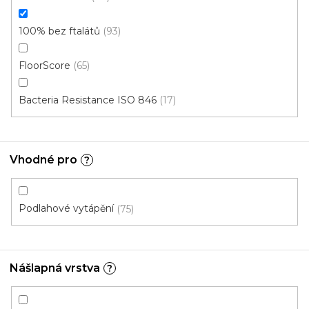
100% bez ftalátů
93
FloorScore
65
Bacteria Resistance ISO 846
17
Vinylové dílce Purello Fix 30 V / 31155
Skladem, ihned k odeslání
Vhodné pro
?
499 Kč
459 Kč
Měrná
117,63 Kč / 1 m2
/ m2
cena:
Podlahové vytápění
75
Fix 30 (lepená)
Nášlapná vrstva
?
Novinka
S kódem PLOTZAK sleva 15%