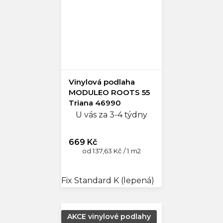
Vinylová podlaha
MODULEO ROOTS 55
Triana 46990
U vás za 3-4 týdny
669 Kč
Měrná
od 137,63 Kč / 1 m2
cena:
Fix Standard K (lepená)
Fix Large K (l
AKCE vinylové podlahy