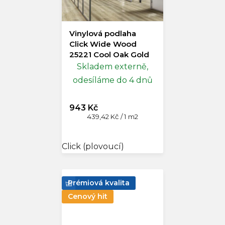
Vinylová podlaha
Click Wide Wood
25221 Cool Oak Gold
Skladem externě,
odesíláme do 4 dnů
943 Kč
Měrná
439,42 Kč / 1 m2
cena:
Click (plovoucí)
Prémiová kvalita
Cenový hit