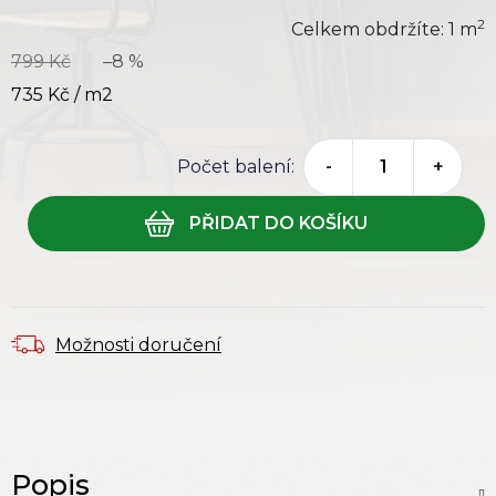
2
Celkem obdržíte:
1
m
799 Kč
–8 %
735 Kč
/ m2
Počet balení:
-
+
Možnosti doručení
Popis