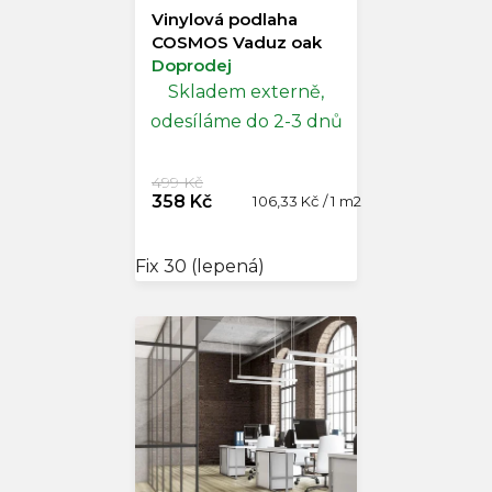
Vinylová podlaha
COSMOS Vaduz oak
Doprodej
Skladem externě,
odesíláme do 2-3 dnů
499 Kč
358 Kč
Měrná
106,33 Kč / 1 m2
cena:
Fix 30 (lepená)