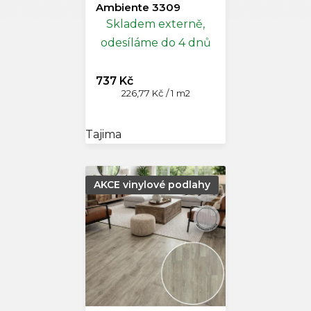
Ambiente 3309
Skladem externě,
odesíláme do 4 dnů
737 Kč
Měrná
226,77 Kč / 1 m2
cena:
Tajima
AKCE vinylové podlahy