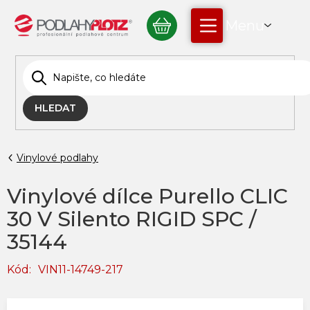
Přejít
NÁKUPNÍ
na
obsah
KOŠÍK
HLEDAT
Vinylové podlahy
Vinylové dílce Purello CLIC
30 V Silento RIGID SPC /
35144
Kód:
VIN11-14749-217