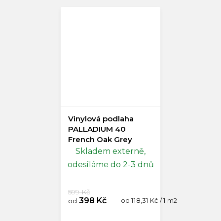
Vinylová podlaha
PALLADIUM 40
French Oak Grey
Doprodej
Skladem externě,
odesíláme do 2-3 dnů
599 Kč
398 Kč
Měrná
od 118,31 Kč / 1 m2
od
cena: