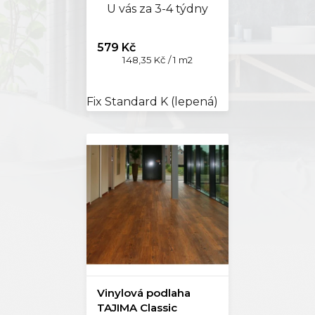
U vás za 3-4 týdny
579 Kč
Měrná
148,35 Kč / 1 m2
cena:
Fix Standard K (lepená)
Vinylová podlaha
TAJIMA Classic