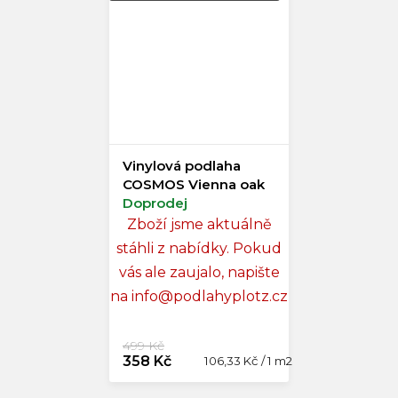
Vinylová podlaha
COSMOS Vienna oak
Doprodej
Zboží jsme aktuálně
stáhli z nabídky. Pokud
vás ale zaujalo, napište
na info@podlahyplotz.cz
499 Kč
358 Kč
Měrná
106,33 Kč / 1 m2
cena: