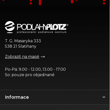
Z
á
p
a
t
T. G. Masaryka 333
í
538 21 Slatiňany
Zobrazit na mapě
Po-Pá: 9.00 - 12.00, 13.00 - 17.00
So: pouze pro objednané
Informace