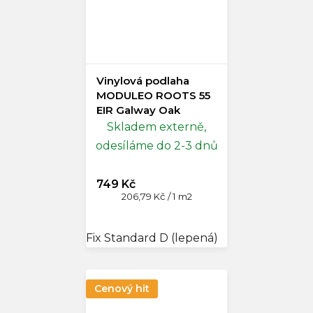
Vinylová podlaha
MODULEO ROOTS 55
EIR Galway Oak
87832
Skladem externě,
odesíláme do 2-3 dnů
749 Kč
Měrná
206,79 Kč / 1 m2
cena:
Fix Standard D (lepená)
Cenový hit