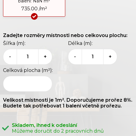
balení: NaN m²
735.00 /m²
Zadejte rozměry místnosti nebo celkovou plochu:
Šířka (m):
Délka (m):
-
+
-
+
Celková plocha (m²):
Velikost místnosti je
1
m². Doporučujeme prořez 8%.
Budete tak potřebovat
1
balení včetně prořezu.
Skladem, ihned k odeslání