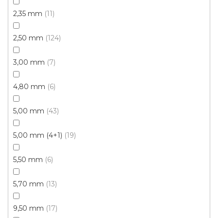
2,35 mm
11
2,50 mm
124
3,00 mm
7
4,80 mm
6
5,00 mm
43
5,00 mm (4+1)
19
5,50 mm
6
5,70 mm
13
Vinylové dílce Purello Fix 30 V / 31141
Skladem, ihned k odeslání
9,50 mm
17