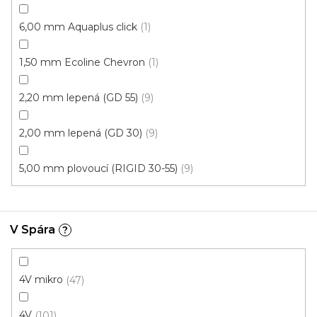
6,00 mm Aquaplus click
1
1,50 mm Ecoline Chevron
1
Vinylová podlaha ESSENCE Primary Oak Light
Grey
2,20 mm lepená (GD 55)
9
U vás za 4-10 dní
2,00 mm lepená (GD 30)
9
613 Kč
od
/ m2
Měrná
od 134,43 Kč / 1 m2
5,00 mm plovoucí (RIGID 30-55)
9
cena:
Rigid click 55 (plovoucí)
Rigid click 30 (plovoucí)
G
V Spára
?
Novinka
S kódem PLOTZAK sleva 15%
4V mikro
47
4V
101