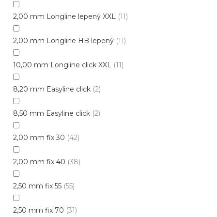
2,00 mm Longline lepený XXL
11
2,00 mm Longline HB lepený
11
10,00 mm Longline click XXL
11
8,20 mm Easyline click
2
8,50 mm Easyline click
2
2,00 mm fix 30
42
2,00 mm fix 40
38
Vinylová podlaha Plank IT /Wood/ 2006 Bolton
šedý VÝPRODEJ (4 balení)
2,50 mm fix 55
55
Skladem, ihned k odeslání
2,50 mm fix 70
31
473 Kč
/ m2