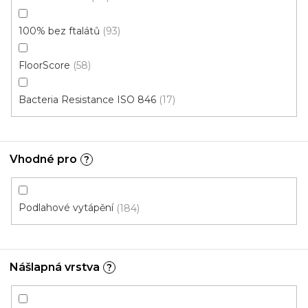
Vinylové dílce Purello CLIC 30 V Silento RIGID
100% bez ftalátů
93
SPC / 35143
Skladem, ihned k odeslání
FloorScore
58
799 Kč
Bacteria Resistance ISO 846
17
735 Kč
Měrná
339,02 Kč / 1 m2
/ m2
cena:
Clic 30V (plovoucí)
Vhodné pro
?
Akce
Podlahové vytápění
184
Nášlapná vrstva
?