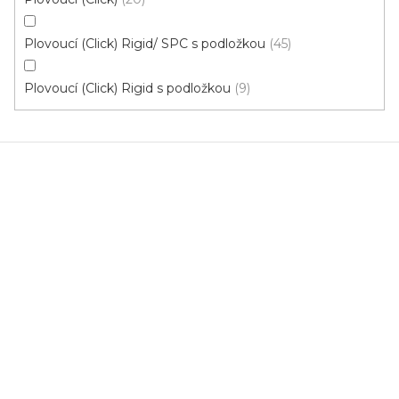
Plovoucí (Click) Rigid/ SPC s podložkou
45
Plovoucí (Click) Rigid s podložkou
9
Vinylová podlaha Fatraclick - Vepo Dub Sněžný
15661-3
Výprodej posledního balení
Skladem, ihned k odeslání
674 Kč
/ m2
Měrná
395,54 Kč / 1 m2
cena: