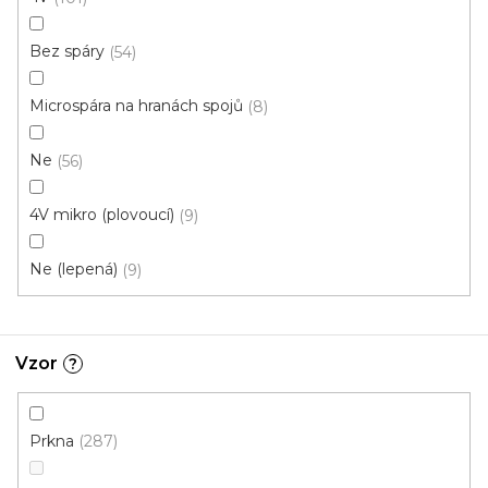
Bez spáry
54
Microspára na hranách spojů
8
Ne
56
4V mikro (plovoucí)
9
Ne (lepená)
9
Vinylová podlaha ESSENCE Primary Oak Natural
Vzor
?
U vás za 4-10 dní
613 Kč
od
Prkna
287
/ m2
Měrná
od 134,43 Kč / 1 m2
cena: