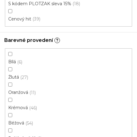
Instituce aj.
S kódem PLOTZAK sleva 15%
18
vám hodit
Cenový hit
39
V
ý
Barevné provedení
?
p
i
ZAVŘÍT FILTR
Bílá
s
6
p
Ř
Žlutá
27
r
Řadit podle:
Doporučujeme
a
o
z
Oranžová
11
d
e
u
Skvělá cena
n
Krémová
46
k
í
t
p
Béžová
54
ů
r
o