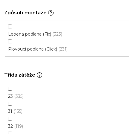
Fix 30 (lepená)
Způsob montáže
?
Top poměr cena/kvalita
Cenový hit
Lepená podlaha (Fix)
323
Plovoucí podlaha (Click)
231
Třída zátěže
?
23
335
31
135
32
119