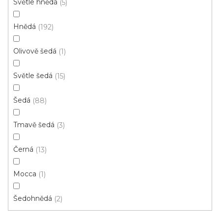
Světle hnědá
5
d
u
Hnědá
192
k
t
Olivově šedá
1
ů
Světle šedá
15
Šedá
88
Tmavě šedá
3
Vinylová podlaha ECO 30 Sawcut oak dark
Černá
13
Skladem externě, ihned k odběru
Mocca
1
459 Kč
/ m2
Měrná
96,84 Kč / 1 m2
Šedohnědá
2
cena: