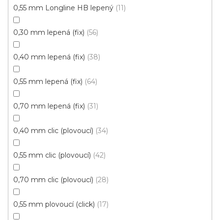
Vinylová podlaha ECO 30 Traditional oak greige
0,55 mm Longline HB lepený
11
Skladem externě, ihned k odběru
0,30 mm lepená (fix)
56
459 Kč
/ m2
Měrná
96,84 Kč / 1 m2
0,40 mm lepená (fix)
38
cena:
0,55 mm lepená (fix)
64
Fix 30 (lepená)
0,70 mm lepená (fix)
31
0,40 mm clic (plovoucí)
34
0,55 mm clic (plovoucí)
42
0,70 mm clic (plovoucí)
28
0,55 mm plovoucí (click)
17