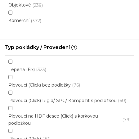
Objektové
239
Komerční
372
Vinylová podlaha ESSENCE Tribe Oak Light
Natural
U vás za 4-10 dní
Typ pokládky / Provedení
?
613 Kč
od
/ m2
Měrná
od 134,43 Kč / 1 m2
cena:
Lepená (Fix)
323
Rigid click 55 (plovoucí)
Rigid click 30 (plovoucí)
G
Plovoucí (Click) bez podložky
76
Akce
Plovoucí (Click) Rigid/ SPC/ Kompozit s podložkou
60
Plovoucí na HDF desce (Click) s korkovou
79
podložkou
Plovoucí (Click)
20