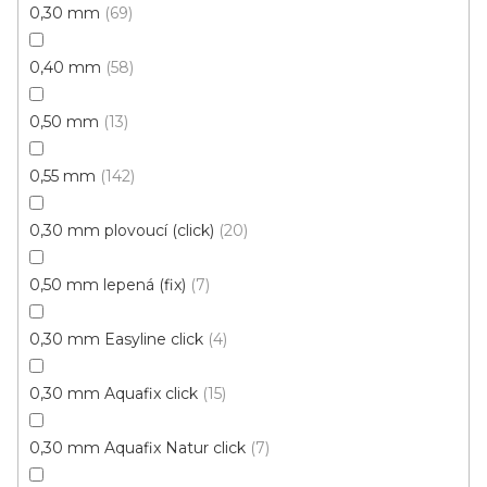
0,30 mm
69
0,40 mm
58
0,50 mm
13
0,55 mm
142
0,30 mm plovoucí (click)
20
Vinylová podlaha Wineo Select Starlight oak soft
0,50 mm lepená (fix)
7
DB00116
Skladem, ihned k odeslání
0,30 mm Easyline click
4
575 Kč
0,30 mm Aquafix click
15
449 Kč
Měrná
115,42 Kč / 1 m2
/ m2
cena:
0,30 mm Aquafix Natur click
7
Wineo