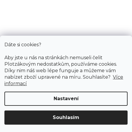
Dáte si cookies?
Aby jste u nás na stránkách nemuseli čelit
Plotzákovým nedostatkům, používáme cookies.
Díky nim náš web lépe funguje a můžeme vám
nabízet zboží upravené na míru. Souhlasíte?
Více
informací
Nastavení
Vinylová podlaha COSMOS Velletta oak
Doprodej
Souhlasím
Skladem externě, odesíláme do 2-3 dnů
Doprava ZDARMA
již od 4 990 Kč na vše! (pro
Vymazat filtry
ČR)
Registrujte se
a získejte
slevu 3%!