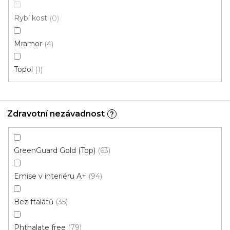
Rybí kost
0
Doporučujeme
Mramor
4
Topol
1
Zdravotní nezávadnost
?
GreenGuard Gold (Top)
63
Emise v interiéru A+
94
Bez ftalátů
35
Phthalate free
79