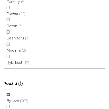
Parkety
0
Rigid click 55 (plovoucí)
Rigid click 30 (plovoucí)
G
Dlažba
46
Novinka
Beton
3
S kódem PLOTZAK sleva 15%
Bez vzoru
21
Moderní
2
Rybí kost
17
Použití
?
Bytové
367