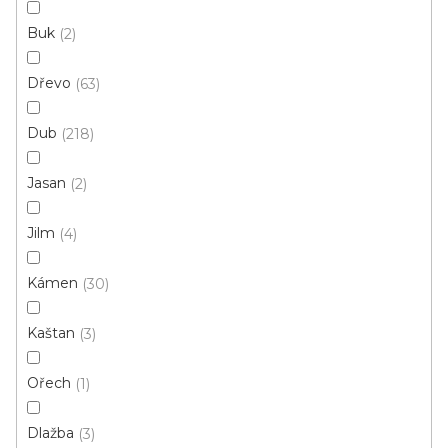
Buk
2
Dřevo
63
Dub
218
Jasan
2
Jilm
4
Vinylová podlaha MODULEO ROOTS 55 EIR
Kámen
30
Galway Oak 87832
Skladem externě, odesíláme do 2-3 dnů
Kaštan
3
749 Kč
/ m2
Měrná
206,79 Kč / 1 m2
Ořech
1
cena:
Dlažba
3
Fix Standard D (lepená)