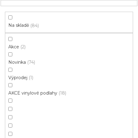
Přejít
NÁKUPNÍ
na
obsah
KOŠÍK
Na skladě
84
Akce
2
HLEDAT
Novinka
74
Vinylové podlahy
Výprodej
1
Bytové
AKCE vinylové podlahy
18
Do
Komerční
bytu/domu
Mohlo by se