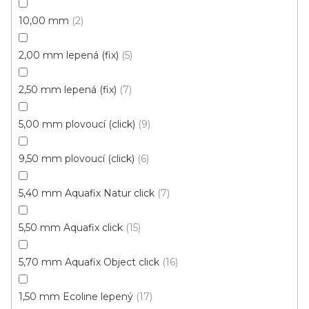
10,00 mm
2
499 Kč
459 Kč
Měrná
117,63 Kč / 1 m2
/ m2
cena:
2,00 mm lepená (fix)
5
Fix 30V (lepená)
2,50 mm lepená (fix)
7
5,00 mm plovoucí (click)
9
9,50 mm plovoucí (click)
6
5,40 mm Aquafix Natur click
7
5,50 mm Aquafix click
15
5,70 mm Aquafix Object click
16
1,50 mm Ecoline lepený
17