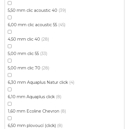
Měrná
174,54 Kč / 1 m2
cena:
5,50 mm clic acoustic 40
39
Plank IT wood LEPENÁ
6,00 mm clic acoustic 55
45
4,50 mm clic 40
28
Novinka
S kódem PLOTZAK sleva 15%
5,00 mm clic 55
33
5,00 mm clic 70
28
6,30 mm Aquaplus Natur click
4
6,10 mm Aquaplus click
8
1,60 mm Ecoline Chevron
8
6,50 mm plovoucí (click)
8