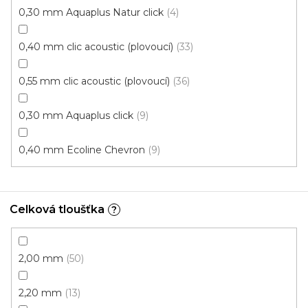
0,30 mm Aquaplus Natur click
4
0,40 mm clic acoustic (plovoucí)
33
0,55 mm clic acoustic (plovoucí)
36
0,30 mm Aquaplus click
9
Vinylové dílce Purello Fix 30 V / 31131
0,40 mm Ecoline Chevron
9
Skladem, ihned k odeslání
499 Kč
459 Kč
Měrná
Celková tloušťka
117,63 Kč / 1 m2
?
/ m2
cena:
Fix 30V (lepená)
2,00 mm
50
2,20 mm
13