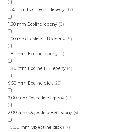
1,50 mm Ecoline HB lepený
17
1,60 mm Ecoline lepený
8
1,60 mm Ecoline HB lepený
8
Vinylové dílce Purello Fix 30 V / 31155
Skladem, ihned k odeslání
1,80 mm Ecoline lepený
4
499 Kč
1,80 mm Ecoline HB lepený
4
459 Kč
Měrná
117,63 Kč / 1 m2
/ m2
cena:
9,50 mm Ecoline click
29
Fix 30 (lepená)
2,00 mm Objectline lepený
17
Výprodej
2,00 mm Objectline HB lepený
5
10,00 mm Objectline click
17