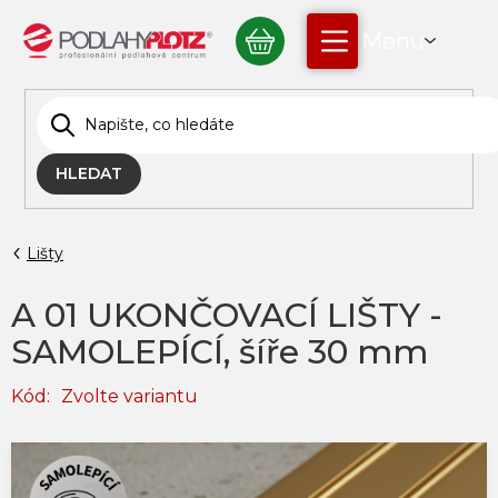
Přejít
NÁKUPNÍ
na
obsah
KOŠÍK
HLEDAT
Lišty
A 01 UKONČOVACÍ LIŠTY -
SAMOLEPÍCÍ, šíře 30 mm
Kód:
Zvolte variantu