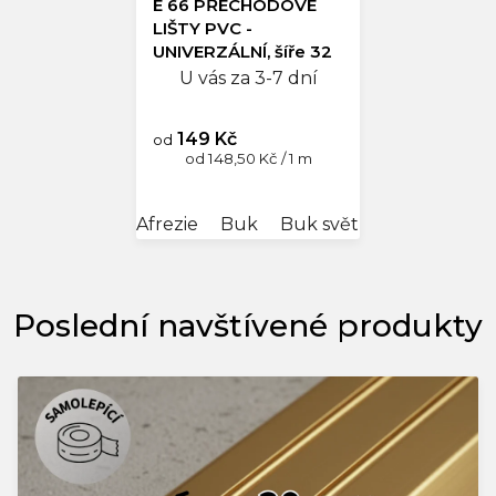
E 66 PŘECHODOVÉ
LIŠTY PVC -
UNIVERZÁLNÍ, šíře 32
mm
U vás za 3-7 dní
149 Kč
od
Měrná
od 148,50 Kč / 1 m
cena:
Afrezie
Buk
Buk světlý
Dub antik
Poslední navštívené produkty