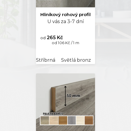
Hliníkový rohový profil
U vás za 3-7 dní
265 Kč
od
Měrná
od 106 Kč / 1 m
cena:
Stříbrná
Světlá bronz