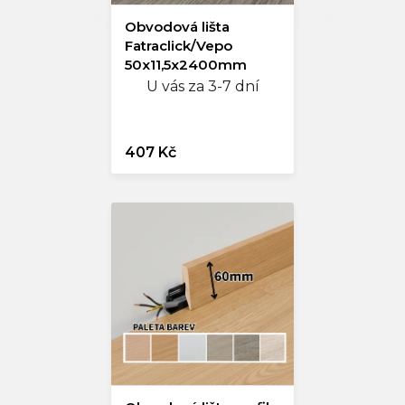
Obvodová lišta
Fatraclick/Vepo
50x11,5x2400mm
U vás za 3-7 dní
407 Kč