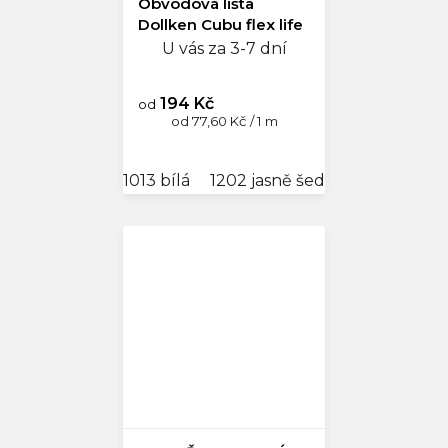
Obvodová lišta
Dollken Cubu flex life
U vás za 3-7 dní
194 Kč
od
Měrná
od 77,60 Kč / 1 m
cena:
1013 bílá
1202 jasně šedá
1209 antrac