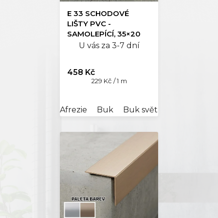
E 33 SCHODOVÉ
LIŠTY PVC -
SAMOLEPÍCÍ, 35×20
mm
U vás za 3-7 dní
458 Kč
Měrná
229 Kč / 1 m
cena:
Afrezie
Buk
Buk světlý
Dub bílý