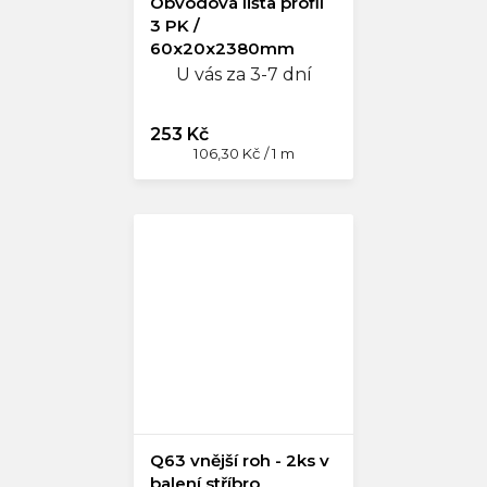
Obvodová lišta profil
3 PK /
60x20x2380mm
U vás za 3-7 dní
253 Kč
Měrná
106,30 Kč / 1 m
cena:
Q63 vnější roh - 2ks v
balení stříbro