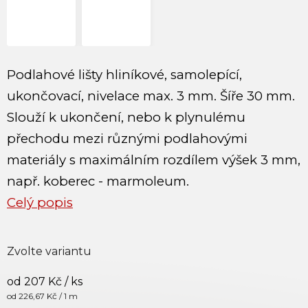
Podlahové lišty hliníkové, samolepící,
ukončovací, nivelace max. 3 mm. Šíře 30 mm.
Slouží k ukončení, nebo k plynulému
přechodu mezi různými podlahovými
materiály s maximálním rozdílem výšek 3 mm,
např. koberec - marmoleum.
Celý popis
Zvolte variantu
od
207 Kč
/ ks
Měrná cena:
od 226,67 Kč / 1 m