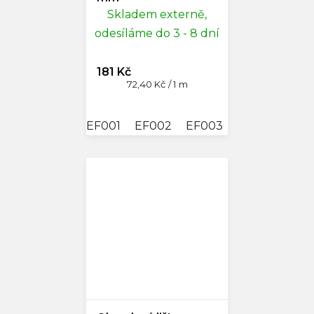
Skladem externě,
odesíláme do 3 - 8 dní
181 Kč
Měrná
72,40 Kč / 1 m
cena:
EF001
EF002
EF003
EF004
EF0