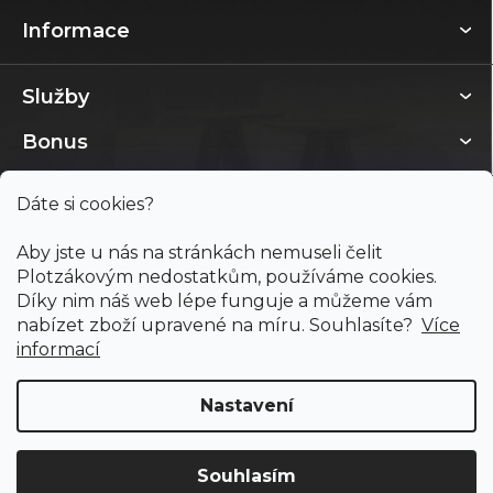
Informace
Služby
Bonus
Dáte si cookies?
Aby jste u nás na stránkách nemuseli čelit
Plotzákovým nedostatkům, používáme cookies.
Díky nim náš web lépe funguje a můžeme vám
nabízet zboží upravené na míru. Souhlasíte?
Více
informací
Nastavení
Copyright 2026
PODLAHY PLOTZ s.r.o.
. Všechna práva
vyhrazena.
Souhlasím