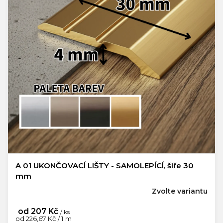
A 01 UKONČOVACÍ LIŠTY - SAMOLEPÍCÍ, šíře 30
mm
Zvolte variantu
od
207 Kč
/ ks
Měrná
od 226,67 Kč / 1 m