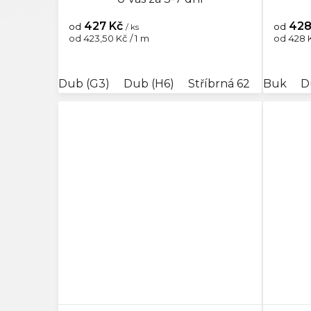
427 Kč
428
od
od
/ ks
Měrná
Měrná
od 423,50 Kč / 1 m
od 428 K
cena:
cena:
Dub (G3)
Dub (H6)
Stříbrná 62
Buk
Jilm F6
D