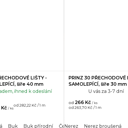
Ořech
7
Pinie
1
Sosna
1
Teak
4
Třešeň
8
Wenge
5
PŘECHODOVÉ LIŠTY -
PRINZ 30 PŘECHODOVÉ L
EPÍCÍ, šíře 40 mm
SAMOLEPÍCÍ, šíře 30 mm
Zlato
1
adem, ihned k odeslání
U vás za 3-7 dní
266 Kč
Stříbro
1
od
/ ks
Měrná
od 282,22 Kč / 1 m
Měrná
 Kč
od 263,70 Kč / 1 m
/ ks
cena:
cena:
Bronz
1
á
ervený
Buk
Buk světlý
Buk přírodní
Dub
Černá
Nerez
Dub antik
Dub anglický
Nerez broušená
Dub artik
Dub a
Du