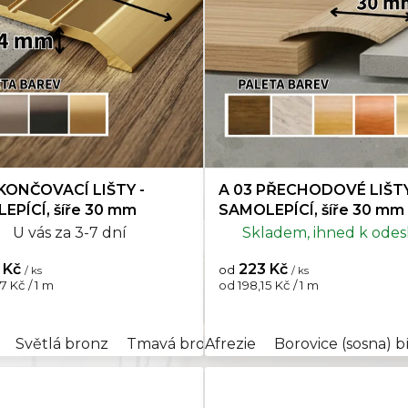
Hikora
5
nenty k lištám
0
Jasan
1
y k lištám
0
Javor
9
Jilm
1
UKONČOVACÍ LIŠTY -
A 03 PŘECHODOVÉ LIŠTY
Korek
1
EPÍCÍ, šíře 30 mm
SAMOLEPÍCÍ, šíře 30 mm
U vás za 3-7 dní
Skladem, ihned k odes
Mahagon
4
 Kč
223 Kč
od
/ ks
/ ks
Merbau
4
Měrná
7 Kč / 1 m
od 198,15 Kč / 1 m
cena:
Modřín
0
01 bílá
Světlá bronz
17271/0525 tmavě hnědá
Tmavá bronz
Afrezie
Zlatá
17271/1560 světle š
Borovice (sosna) b
Olše
1