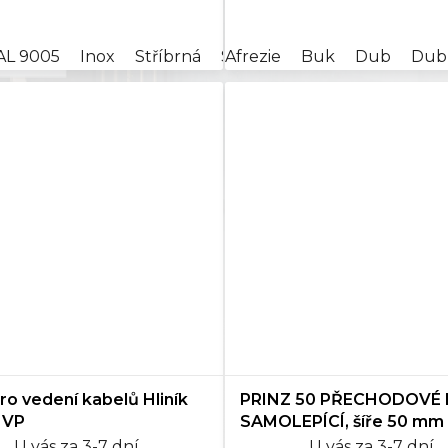
cena:
á
AL 9005
Inox
Stříbrná
Stříbrná broušená
Afrezie
Buk
Dub
Dub 
pro vedení kabelů Hliník
PRINZ 50 PŘECHODOVÉ L
 VP
SAMOLEPÍCÍ, šíře 50 mm
U vás za 3-7 dní
U vás za 3-7 dní