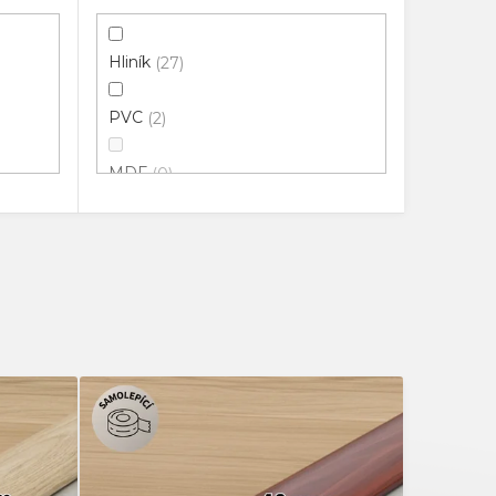
Hliník
27
PVC
2
MDF
0
100% Přírodní guma
0
Potažené HDF
0
Pryž
0
Masiv
0
Extrudované PVC
0