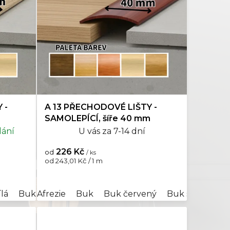
WPC
0
Nerez
1
 -
A 13 PŘECHODOVÉ LIŠTY -
SAMOLEPÍCÍ, šíře 40 mm
lání
U vás za 7-14 dní
226 Kč
od
/ ks
Měrná
od 243,01 Kč / 1 m
cena:
edá
ílá
Buk
17271/2366 béžová
Afrezie
Buk červený
Buk
Buk červený
17271/2367 světle béžová
Buk světlý
Dub
Buk světlý
Dub anti
172
D