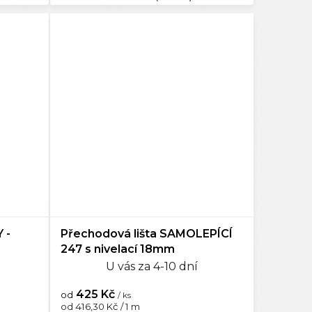
 -
Přechodová lišta SAMOLEPÍCÍ
247 s nivelací 18mm
U vás za 4-10 dní
425 Kč
od
/ ks
Měrná
od 416,30 Kč / 1 m