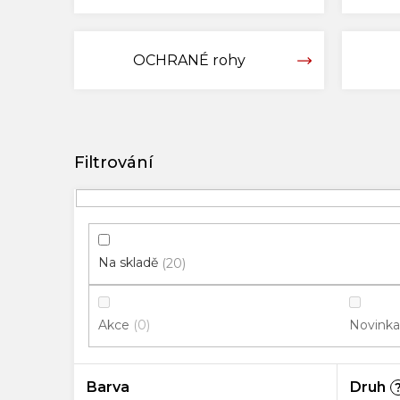
OCHRANÉ rohy
V
ý
p
i
s
p
Na skladě
20
r
o
Akce
Novinka
0
d
u
k
Barva
Druh