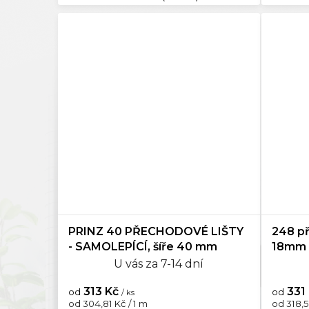
PRINZ 40 PŘECHODOVÉ LIŠTY
248 př
- SAMOLEPÍCÍ, šíře 40 mm
18mm 
U vás za 7-14 dní
313 Kč
331
od
od
/ ks
Měrná
Měrná
od 304,81 Kč / 1 m
od 318,5