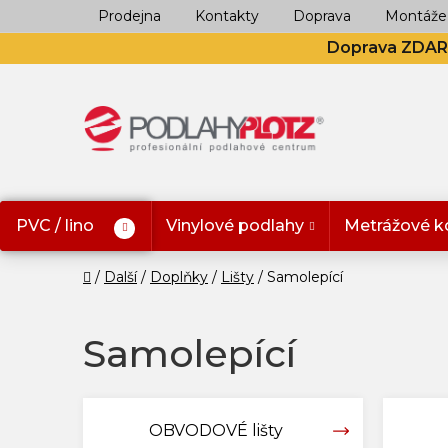
Přejít
Prodejna
Kontakty
Doprava
Montáže
na
Doprava ZDA
obsah
PVC / lino
Vinylové podlahy
Metrážové k
Domů
Další
Doplňky
Lišty
Samolepící
Samolepící
OBVODOVÉ lišty