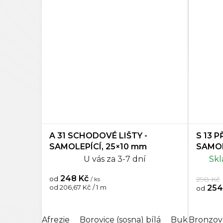
A 31 SCHODOVÉ LIŠTY -
S 13 
SAMOLEPÍCÍ, 25×10 mm
SAMOL
U vás za 3-7 dní
Skl
248 Kč
298 Kč
od
/ ks
Měrná
254
od 206,67 Kč / 1 m
od
cena:
Afrezie
Borovice (sosna) bílá
Buk
Bronzov
Buk č