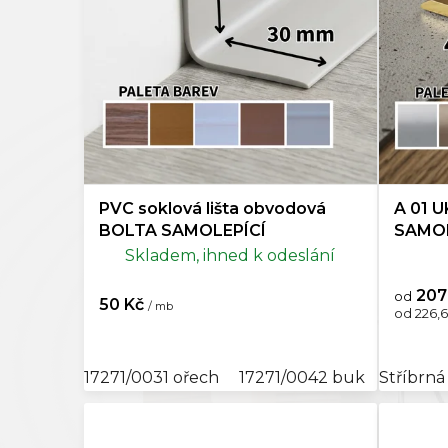
o
Kompo
d
u
Doplňk
k
t
ů
PVC soklová lišta obvodová
A 01 
BOLTA SAMOLEPÍCÍ
SAMOL
Skladem, ihned k odeslání
207
od
50 Kč
/ mb
Měrná
od 226,6
cena:
17271/0031 ořech
17271/0042 buk
Stříbrná
17271/01