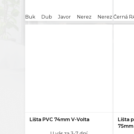
cena:
cena:
Buk
Dub
Javor
Nerez
Nerez broušen
Černá R
Lišta PVC 74mm V-Volta
Lišta 
75mm
U vás za 3-7 dní