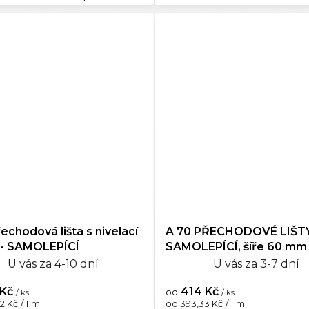
echodová lišta s nivelací
A 70 PŘECHODOVÉ LIŠTY
- SAMOLEPÍCÍ
SAMOLEPÍCÍ, šíře 60 mm
U vás za 4-10 dní
U vás za 3-7 dní
 Kč
414 Kč
od
/ ks
/ ks
Měrná
2 Kč / 1 m
od 393,33 Kč / 1 m