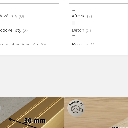
ové lišty
Afrezie
0
7
odové lišty
Beton
22
0
cové obvodové lišty
Borovice
0
4
klové lišty
Bříza
1
0
ové hrany
Buk
4
10
vací profily
Černá
3
1
odové lišty pro vedení
Dřevo
0
2
ů
Dub
12
nné rohy
0