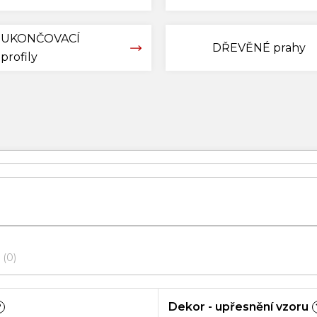
UKONČOVACÍ
DŘEVĚNÉ prahy
profily
0
Dekor - upřesnění vzoru
?