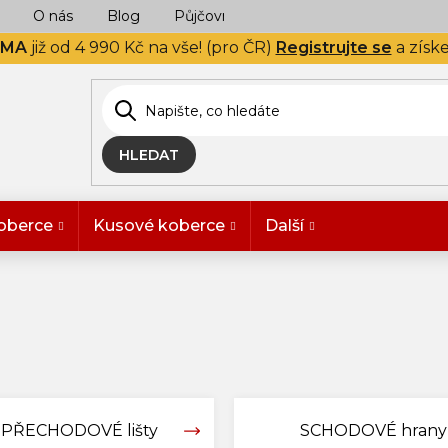
O nás
Blog
Půjčovna
Naše realizace
Hodn
RMA
již od 4 990 Kč na vše! (pro ČR)
Registrujte se
a získ
HLEDAT
oberce
Kusové koberce
Další
PŘECHODOVÉ lišty
SCHODOVÉ hrany