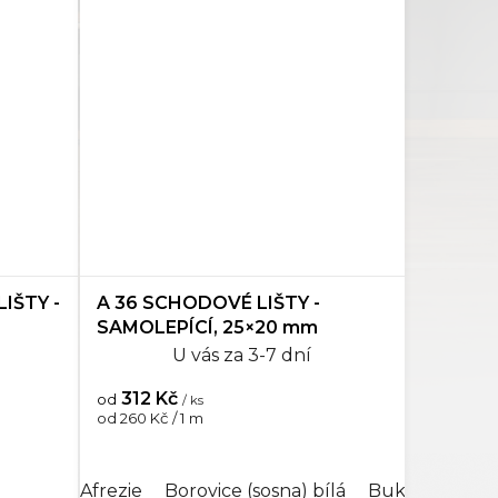
IŠTY -
A 36 SCHODOVÉ LIŠTY -
SAMOLEPÍCÍ, 25×20 mm
U vás za 3-7 dní
312 Kč
od
/ ks
Měrná
od 260 Kč / 1 m
cena:
rktik
b bílý
Dub chateau
Dub jantar (bursztynowy)
Afrezie
Borovice (sosna) bílá
Dub kouřový
Dub malaga
Dub prestiž
Buk
Buk svě
Dub
Jas