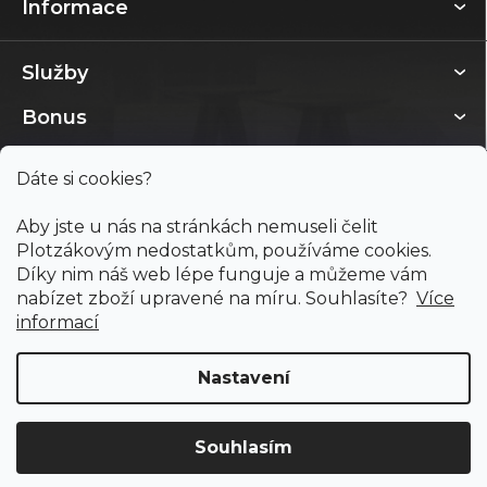
Informace
Služby
Bonus
Dáte si cookies?
Aby jste u nás na stránkách nemuseli čelit
Plotzákovým nedostatkům, používáme cookies.
Díky nim náš web lépe funguje a můžeme vám
nabízet zboží upravené na míru. Souhlasíte?
Více
informací
Nastavení
Copyright 2026
PODLAHY PLOTZ s.r.o.
. Všechna práva
vyhrazena.
Souhlasím
Doprava ZDARMA
již od 4 990 Kč na vše! (pro
Vytvořil Shoptet
ČR)
Registrujte se
a získejte
slevu 3%!