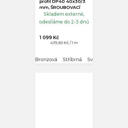
profil DP40 40x30/3
mm, ŠROUBOVACÍ
Skladem externě,
odesíláme do 2-3 dnů
1 099 Kč
Měrná
439,60 Kč / 1 m
cena:
Bronzová
Stříbrná
Světlá bronz