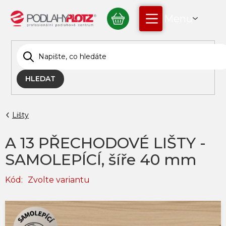
Přejít
NÁKUPNÍ
na
obsah
KOŠÍK
HLEDAT
Lišty
A 13 PŘECHODOVÉ LIŠTY -
SAMOLEPÍCÍ, šíře 40 mm
Kód:
Zvolte variantu