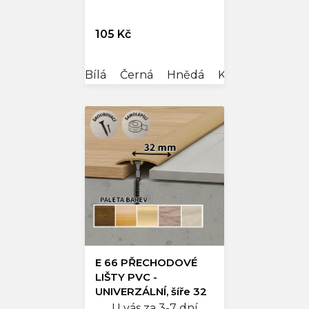
105 Kč
Bílá
Černá
Hnědá
Krémová
Šedá
E 66 PŘECHODOVÉ
LIŠTY PVC -
UNIVERZÁLNÍ, šíře 32
mm
U vás za 3-7 dní