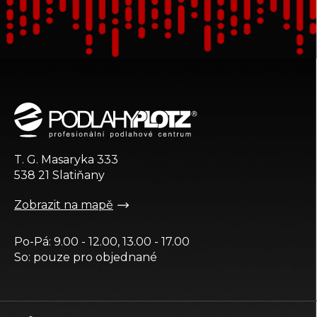
Z
á
p
a
t
T. G. Masaryka 333
í
538 21 Slatiňany
Zobrazit na mapě
Po-Pá: 9.00 - 12.00, 13.00 - 17.00
So: pouze pro objednané