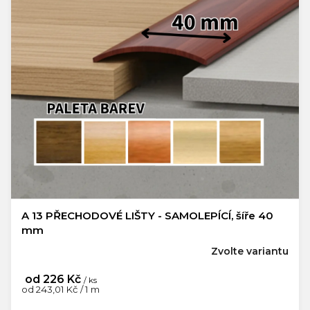
A 13 PŘECHODOVÉ LIŠTY - SAMOLEPÍCÍ, šíře 40
mm
Zvolte variantu
od
226 Kč
/ ks
Měrná
od 243,01 Kč / 1 m
cena: