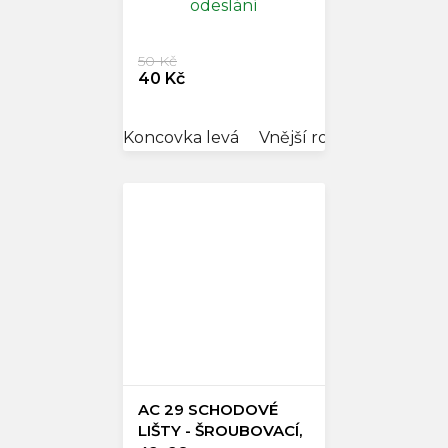
odeslání
50 Kč
40 Kč
Koncovka levá
Vnější roh
Vnitřní kou
AC 29 SCHODOVÉ
LIŠTY - ŠROUBOVACÍ,