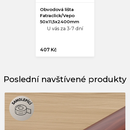
Obvodová lišta
Fatraclick/Vepo
50x11,5x2400mm
U vás za 3-7 dní
407 Kč
Poslední navštívené produkty