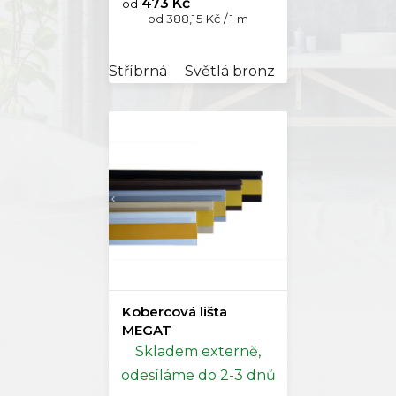
473 Kč
od
Měrná
od 388,15 Kč / 1 m
cena:
Stříbrná
Světlá bronz
Tmavá bronz
Kobercová lišta
MEGAT
Skladem externě,
odesíláme do 2-3 dnů