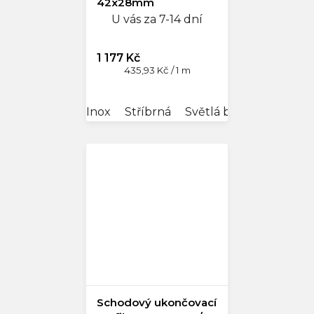
42x28mm
U vás za 7-14 dní
1 177 Kč
Měrná
435,93 Kč / 1 m
cena:
Inox
Stříbrná
Světlá bronz
Schodový ukončovací