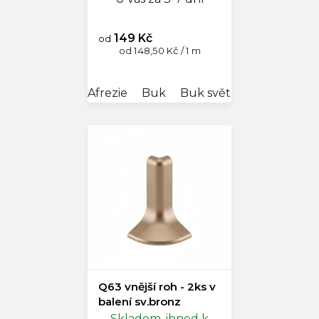
149 Kč
od
Měrná
od 148,50 Kč / 1 m
cena:
Afrezie
Buk
Buk světlý
Dub antik
Q63 vnější roh - 2ks v
balení sv.bronz
Skladem, ihned k