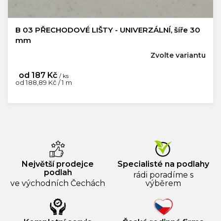
B 03 PŘECHODOVÉ LIŠTY - UNIVERZÁLNÍ, šíře 30
mm
Zvolte variantu
od
187 Kč
/ ks
Měrná
od 188,89 Kč / 1 m
cena:
Největší prodejce
Specialisté na podlahy
podlah
rádi poradíme s
ve východních Čechách
výběrem