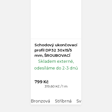
Schodový ukončovací
profil DP32 30x15/5
mm, ŠROUBOVACÍ
Skladem externě,
odesíláme do 2-3 dnů
799 Kč
Měrná
319,60 Kč / 1 m
cena:
Bronzová
Stříbrná
Světlá bronz