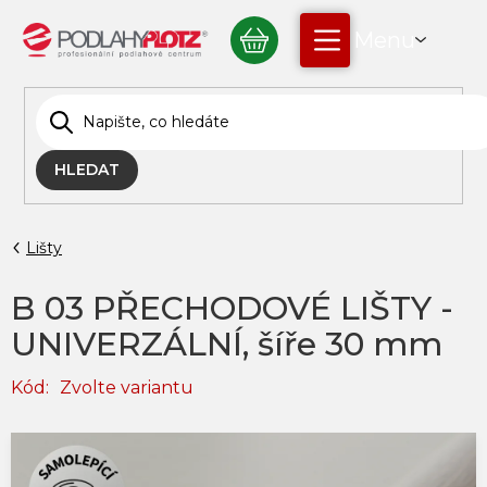
Přejít
NÁKUPNÍ
na
obsah
KOŠÍK
HLEDAT
Lišty
B 03 PŘECHODOVÉ LIŠTY -
UNIVERZÁLNÍ, šíře 30 mm
Kód:
Zvolte variantu