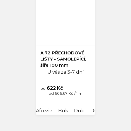
A 72 PŘECHODOVÉ
LIŠTY - SAMOLEPÍCÍ,
šíře 100 mm
U vás za 3-7 dní
622 Kč
od
Měrná
od 606,67 Kč / 1 m
cena:
Afrezie
Buk
Dub
Dub antik
Dub