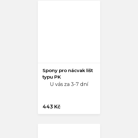
Spony pro nácvak lišt
typu PK
U vás za 3-7 dní
443 Kč