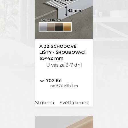
A 32 SCHODOVÉ
LIŠTY - ŠROUBOVACÍ,
65×42 mm
U vás za 3-7 dní
702 Kč
od
Měrná
od 570 Kč / 1 m
cena:
Stříbrná
Světlá bronz
Tmavá bronz