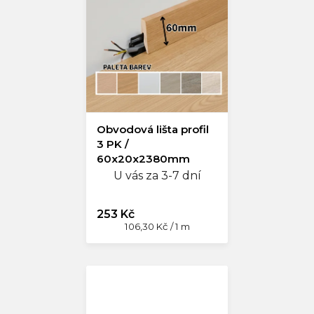
Obvodová lišta profil
3 PK /
60x20x2380mm
U vás za 3-7 dní
253 Kč
Měrná
106,30 Kč / 1 m
cena: