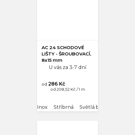
AC 24 SCHODOVÉ
LIŠTY - ŠROUBOVACÍ,
8x15 mm
U vás za 3-7 dní
286 Kč
od
Měrná
od 208,52 Kč / 1 m
cena:
Inox
Stříbrná
Světlá bronz
Tmavá 