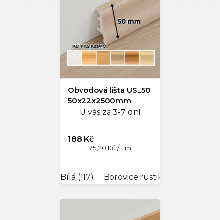
Obvodová lišta USL50
50x22x2500mm
U vás za 3-7 dní
188 Kč
Měrná
75,20 Kč / 1 m
cena:
Bílá (117)
Borovice rustikální (658N)
B