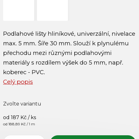
Podlahové lišty hliníkové, univerzální, nivelace
max. 5 mm. Šíře 30 mm. Slouží k plynulému
přechodu mezi různými podlahovými
materiály s rozdílem výšek do 5 mm, např.
koberec - PVC.
Celý popis
Zvolte variantu
od
187 Kč
/ ks
Měrná cena:
od 188,89 Kč / 1 m