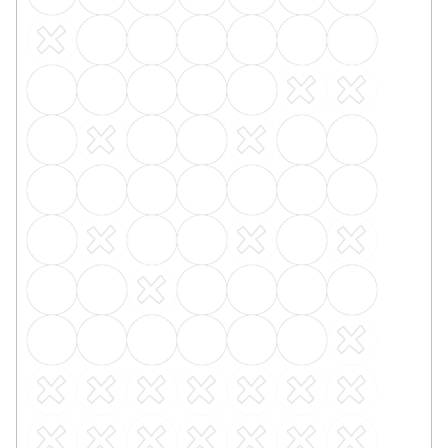
50 Kč
/ mb
17271/0031 ořech
17271/0042 buk
17271/0101 bílá