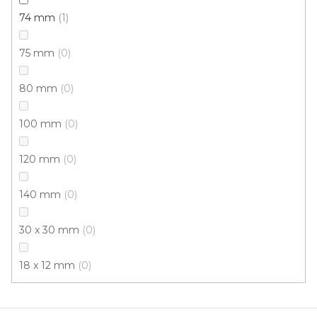
74 mm
1
285 Kč
230 Kč
Měrná
92 Kč / 1 m
/ ks
75 mm
cena:
0
č.0607
č.0608
č.0614
č.2318
č.2433
č.2643
80 mm
0
100 mm
0
120 mm
0
140 mm
0
30 x 30 mm
0
18 x 12 mm
0