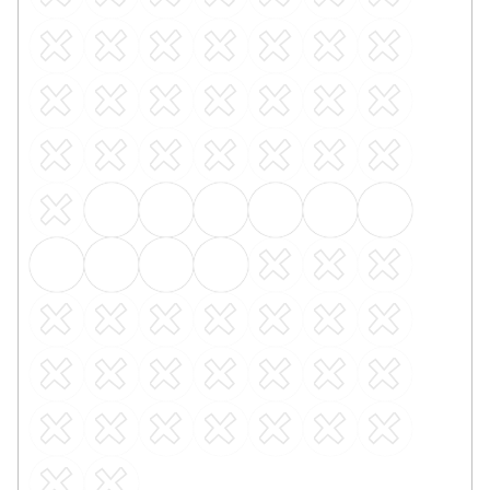
Kobercová lišta BOLTA 25387 TSL 55/6
Skladem, ihned k odeslání
91 Kč
/ ks
Šedá