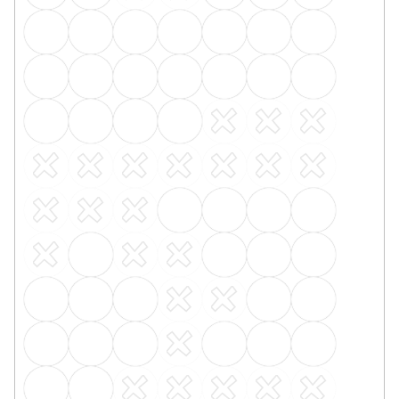
PVC soklová lišta obvodová BOLTA
U vás za 3-7 dní
45 Kč
/ mb
10271/0020 třešeň
10271/0030 dub
10271/0031 oř