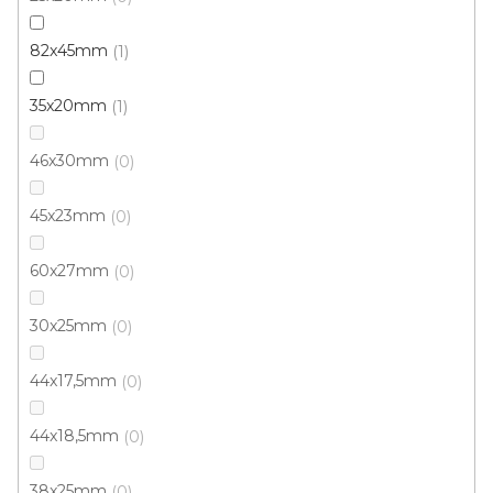
323 Kč
od
/ ks
Měrná
od 215 Kč / 1 m
cena:
82x45mm
1
Černá č.600
Středně hnědá č.560
Středně šedá č.
35x20mm
1
46x30mm
0
45x23mm
0
60x27mm
0
30x25mm
0
44x17,5mm
0
44x18,5mm
0
38x25mm
0