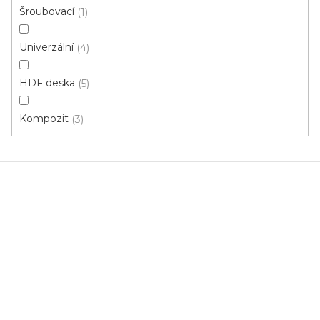
Šroubovací
1
Dub (G3)
Dub (H6)
Stříbrná 62
Jilm F6
Dub sv
Univerzální
4
HDF deska
5
Kompozit
3