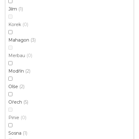
Jilm
1
Korek
0
Mahagon
3
Merbau
0
Modřín
2
Olše
2
PVC rohový profil
U vás za 7-14 dní
Ořech
5
121 Kč
od
/ ks
Pinie
0
Měrná
od 44 Kč / 1 m
cena:
Sosna
1