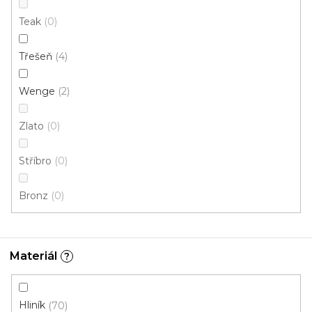
Buk
Dub jasný
Dub mocca
Ořech
Světle šedá
Teak
0
Třešeň
4
Wenge
2
Zlato
0
Stříbro
0
Bronz
0
Materiál
?
Hliník
70