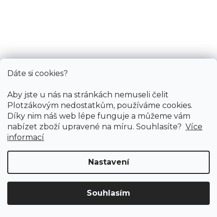
Dáte si cookies?
Aby jste u nás na stránkách nemuseli čelit
Plotzákovým nedostatkům, používáme cookies.
Díky nim náš web lépe funguje a můžeme vám
nabízet zboží upravené na míru. Souhlasíte?
Více
informací
Nastavení
Souhlasím
Obvodová lišta SLK50 25x2500 mm
Doprava ZDARMA
již od 4 990 Kč na vše! (pro
Vymazat filtry
Skladem externě, odesíláme do 2-3 dnů
ČR)
Registrujte se
a získejte
slevu 3%!