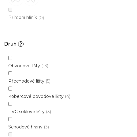
Přírodní hliník
0
Druh
?
Obvodové lišty
13
Přechodové lišty
5
Kobercové obvodové lišty
4
Kobercová lišta BOLTA 25430 TSL 50/7
PVC soklové lišty
3
U vás za 3-7 dní
Schodové hrany
3