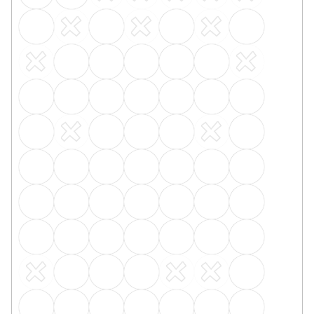
PVC soklová lišta obvodová BOLTA SAMOLEPÍCÍ
Skladem, ihned k odeslání