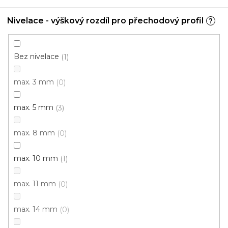
mm
Nivelace - výškový rozdíl pro přechodový profil
?
U vás za 3-7 dní
187 Kč
od
/ ks
Bez nivelace
1
Měrná
od 188,89 Kč / 1 m
cena:
max. 3 mm
0
Borovice šedá
Bronzová
Buk
Buk rosé
Dub
max. 5 mm
3
max. 8 mm
0
max. 10 mm
1
max. 11 mm
0
max. 14 mm
0