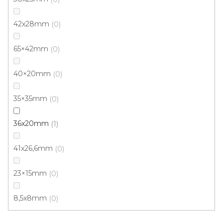
42x28mm
0
65×42mm
0
Soklová lišta z vinylu KS56 délka 1235 mm
U vás za 3-7 dní
40×20mm
0
35×35mm
0
359 Kč
/ ks
36x20mm
1
5705 Dub Oslo
5706 Dub Milano
5707 Dub Mona
41x26,6mm
0
23×15mm
0
8,5x8mm
0