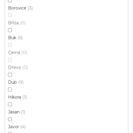
Borovice
3
Bříza
0
PVC rohový profil Bílý
U vás za 3-7 dní
Buk
6
Černá
0
113 Kč
od
/ ks
Měrná
od 44 Kč / 1 m
cena:
Dřevo
0
Bílá
Dub
9
Hikora
1
Jasan
1
Javor
4