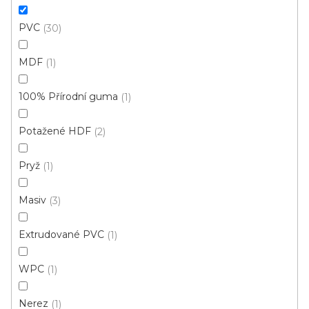
Obvodová lišta VS 12/12 Čtvrtkruhový profil
PVC
30
Skladem, ihned k odeslání
MDF
1
145 Kč
/ ks
100% Přírodní guma
1
Potažené HDF
2
Bílá (117)
Pryž
1
Masiv
3
Extrudované PVC
1
WPC
1
Nerez
1