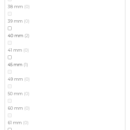
38 mm
0
39 mm
0
40 mm
2
41 mm
0
45 mm
1
49 mm
0
50 mm
0
60 mm
0
Obvodová lišta USL60 clip 60x14x2500mm
61 mm
0
U vás za 3-7 dní