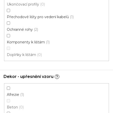
91 Kč
/ ks
Ukončovací profily
0
Béžová
Bílá
Hnědá
Přechodové lišty pro vedení kabelů
1
Ochranné rohy
2
Komponenty k lištám
1
Doplňky k lištám
0
Dekor - upřesnění vzoru
?
Afrezie
1
Beton
0