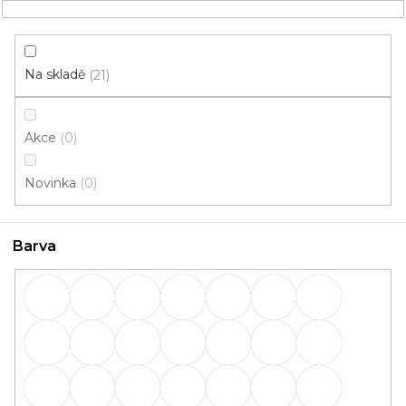
Přejít
NÁKUPNÍ
na
obsah
KOŠÍK
Na skladě
21
Akce
0
HLEDAT
Novinka
0
Lišty
Barva
PVC
OBVODOVÉ
PŘECHODOVÉ
lišty
lišty
SCHODOVÉ