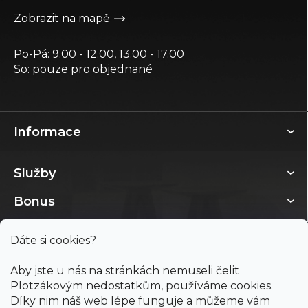
Zobrazit na mapě
Po-Pá: 9.00 - 12.00, 13.00 - 17.00
So: pouze pro objednané
Informace
Služby
Bonus
Dáte si cookies?
Aby jste u nás na stránkách nemuseli čelit
Plotzákovým nedostatkům, používáme cookies.
Díky nim náš web lépe funguje a můžeme vám