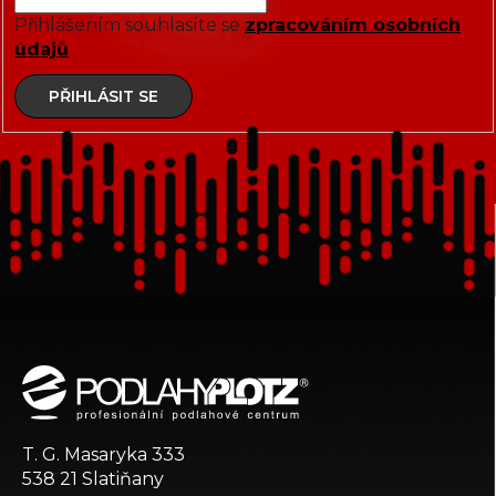
Přihlášením souhlasíte se
zpracováním osobních
údajů
PŘIHLÁSIT SE
Z
á
p
a
t
T. G. Masaryka 333
í
538 21 Slatiňany