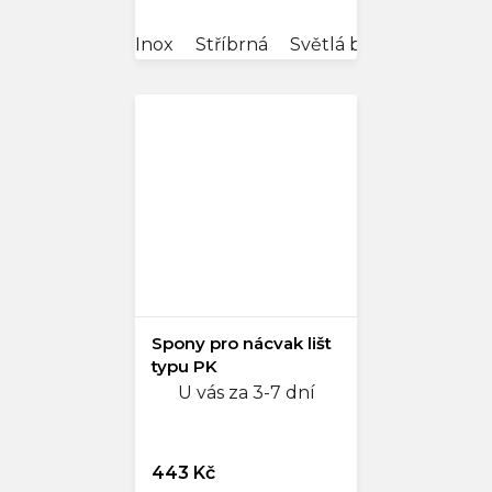
Inox
Stříbrná
Světlá bronz
Spony pro nácvak lišt
typu PK
U vás za 3-7 dní
443 Kč