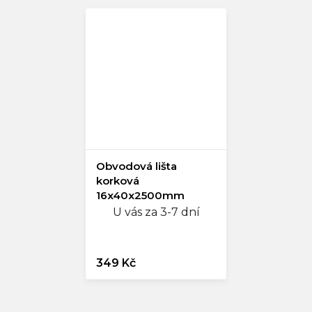
Obvodová lišta
korková
16x40x2500mm
hrubá, lak
U vás za 3-7 dní
349 Kč