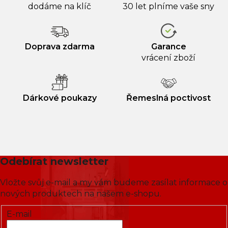
dodáme na klíč
30 let plníme vaše sny
Doprava zdarma
Garance
vrácení zboží
Dárkové poukazy
Řemeslná poctivost
Odebírat newsletter
Vložte svůj e-mail a my vám budeme zasílat informace o
nových produktech na našem e-shopu.
E-mail