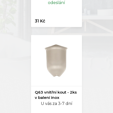
odeslání
31 Kč
Q63 vnitřní kout - 2ks
v balení inox
U vás za 3-7 dní