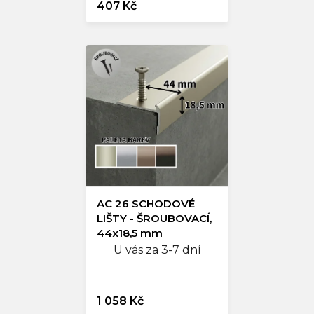
407 Kč
AC 26 SCHODOVÉ
LIŠTY - ŠROUBOVACÍ,
44x18,5 mm
U vás za 3-7 dní
1 058 Kč