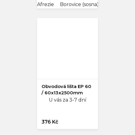
Afrezie
Borovice (sosna) bílá
Buk
B
Obvodová lišta EP 60
/ 60x13x2500mm
U vás za 3-7 dní
376 Kč