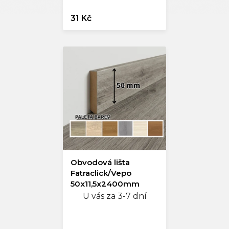
31 Kč
Obvodová lišta
Fatraclick/Vepo
50x11,5x2400mm
U vás za 3-7 dní