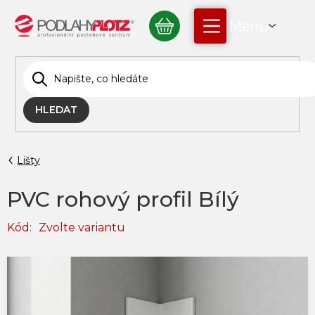
Přejít
NÁKUPNÍ
na
obsah
KOŠÍK
HLEDAT
Lišty
PVC rohový profil Bílý
Kód:
Zvolte variantu