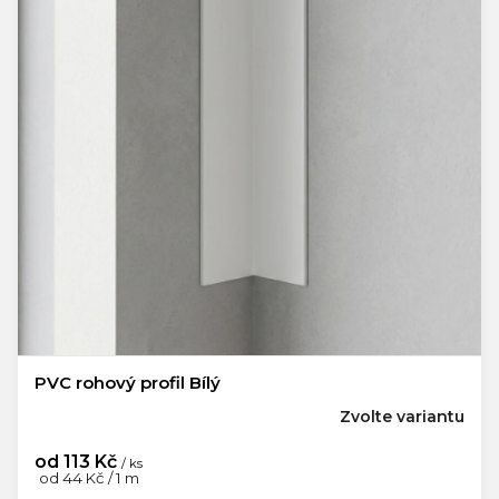
PVC rohový profil Bílý
Zvolte variantu
od
113 Kč
/ ks
Měrná
od 44 Kč / 1 m
cena: