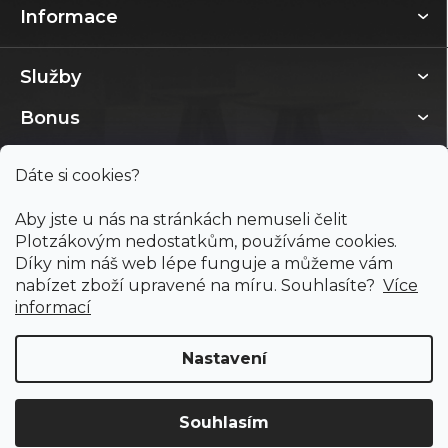
Informace
Služby
Bonus
Dáte si cookies?
Aby jste u nás na stránkách nemuseli čelit
Plotzákovým nedostatkům, používáme cookies.
Díky nim náš web lépe funguje a můžeme vám
nabízet zboží upravené na míru. Souhlasíte?
Více
informací
Nastavení
Copyright 2026
PODLAHY PLOTZ s.r.o.
. Všechna práva
vyhrazena.
Souhlasím
Doprava ZDARMA
již od 4 990 Kč na vše! (pro
Vytvořil Shoptet