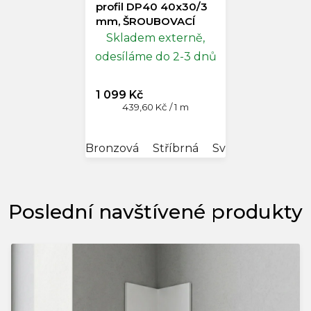
profil DP40 40x30/3
mm, ŠROUBOVACÍ
Skladem externě,
odesíláme do 2-3 dnů
1 099 Kč
Měrná
439,60 Kč / 1 m
cena:
Bronzová
Stříbrná
Světlá bronz
Poslední navštívené produkty