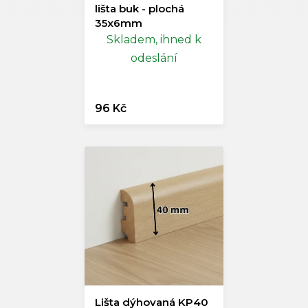
lišta buk - plochá
35x6mm
Skladem, ihned k
odeslání
96 Kč
Lišta dýhovaná KP40