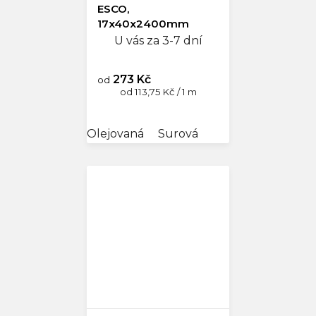
ESCO,
17x40x2400mm
U vás za 3-7 dní
273 Kč
od
Měrná
od 113,75 Kč / 1 m
cena:
Olejovaná
Surová