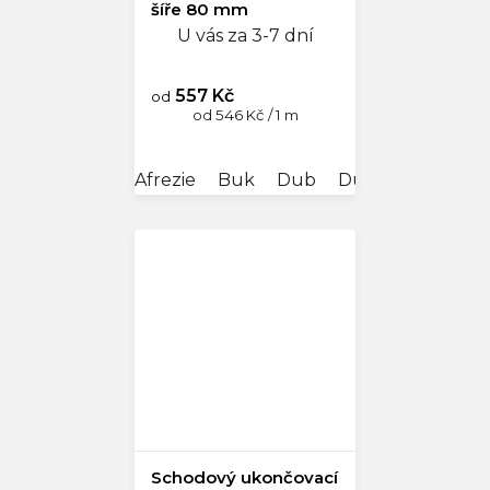
šíře 80 mm
U vás za 3-7 dní
557 Kč
od
Měrná
od 546 Kč / 1 m
cena:
Afrezie
Buk
Dub
Dub antik
Dub
Schodový ukončovací