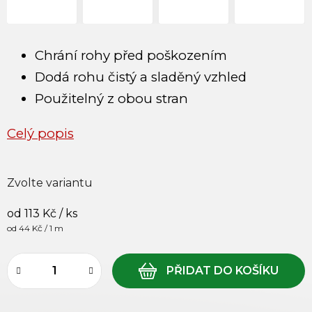
Chrání rohy před poškozením
Dodá rohu čistý a sladěný vzhled
Použitelný z obou stran
Celý popis
Zvolte variantu
od
113 Kč
/ ks
Měrná cena:
od 44 Kč / 1 m