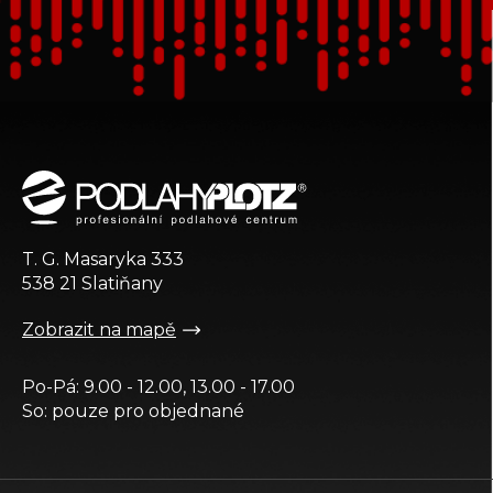
Z
á
p
a
t
T. G. Masaryka 333
í
538 21 Slatiňany
Zobrazit na mapě
Po-Pá: 9.00 - 12.00, 13.00 - 17.00
So: pouze pro objednané