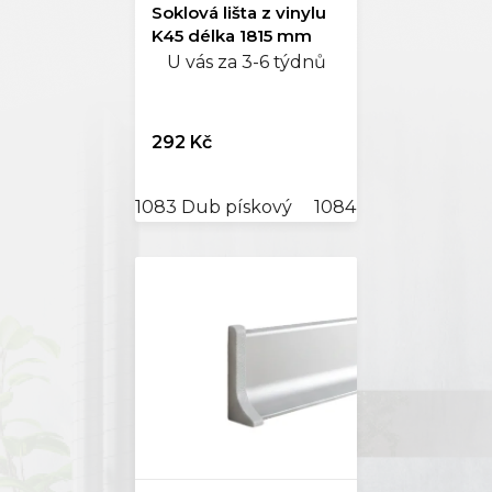
Soklová lišta z vinylu
K45 délka 1815 mm
U vás za 3-6 týdnů
292 Kč
1083 Dub pískový
1084 Dub vápněný 