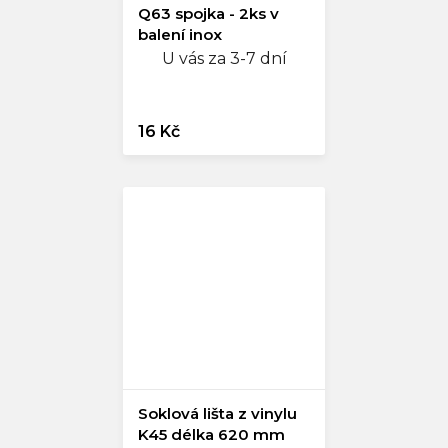
Q63 spojka - 2ks v
balení inox
U vás za 3-7 dní
16 Kč
Soklová lišta z vinylu
K45 délka 620 mm