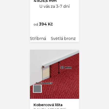
41x26,6 mm
U vás za 3-7 dní
394 Kč
od
Stříbrná
Světlá bronz
Tmavá bronz
Kobercová lišta