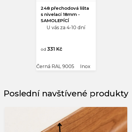
248 přechodová lišta
s nivelací 18mm -
SAMOLEPÍCÍ
U vás za 4-10 dní
331 Kč
od
Černá RAL 9005
Inox
Stříbrná
Stří
Poslední navštívené produkty