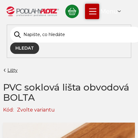
Přejít
NÁKUPNÍ
na
obsah
KOŠÍK
HLEDAT
Lišty
PVC soklová lišta obvodová
BOLTA
Kód:
Zvolte variantu