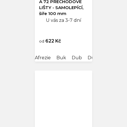
A 72 PŘECHODOVÉ
LIŠTY - SAMOLEPÍCÍ,
šíře 100 mm
U vás za 3-7 dní
622 Kč
od
Afrezie
Buk
Dub
Dub antik
Dub