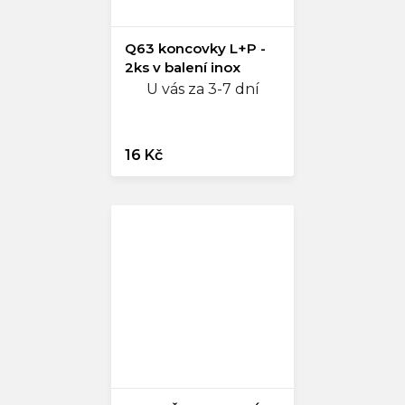
Q63 koncovky L+P -
2ks v balení inox
U vás za 3-7 dní
16 Kč