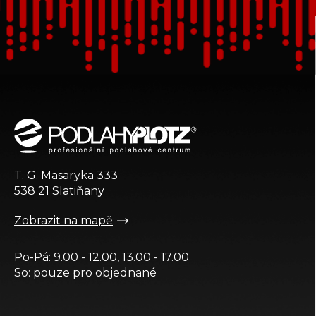
Z
á
p
a
t
T. G. Masaryka 333
í
538 21 Slatiňany
Zobrazit na mapě
Po-Pá: 9.00 - 12.00, 13.00 - 17.00
So: pouze pro objednané