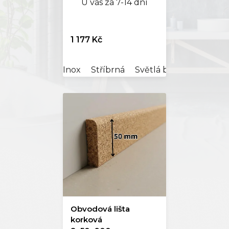
U vás za 7-14 dní
1 177 Kč
Inox
Stříbrná
Světlá bronz
Obvodová lišta
korková