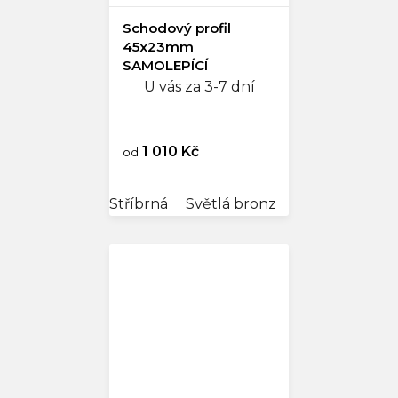
Schodový profil
45x23mm
SAMOLEPÍCÍ
U vás za 3-7 dní
1 010 Kč
od
Stříbrná
Světlá bronz
Zlatá