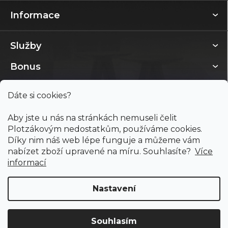
Informace
Služby
Bonus
Dáte si cookies?
Aby jste u nás na stránkách nemuseli čelit
Plotzákovým nedostatkům, používáme cookies.
Díky nim náš web lépe funguje a můžeme vám
nabízet zboží upravené na míru. Souhlasíte?
Více
informací
Nastavení
Copyright 2026
PODLAHY PLOTZ s.r.o.
. Všechna práva
vyhrazena.
Souhlasím