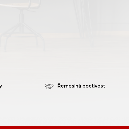
y
Řemeslná poctivost