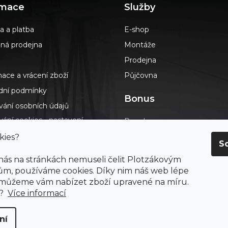
rmace
Služby
a a platba
E-shop
á prodejna
Montáže
Prodejna
ace a vrácení zboží
Půjčovna
ní podmínky
Bonus
vání osobních údajů
ání cookies - nastavení
Poradna
s
Podlahář až domů
kies?
S
dotazy
Blog
 nás na stránkách nemuseli čelit Plotzákovým
t
Výkup návinek
m, používáme cookies. Díky nim náš web lépe
ení o přístupnosti
 můžeme vám nabízet zboží upravené na míru.
Průvodce výběrem podlah
ay
e?
Více informací
ní