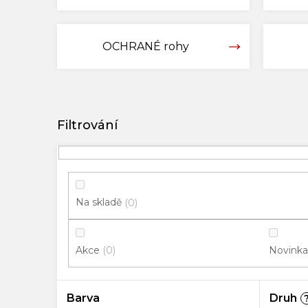
OCHRANÉ rohy
V
ý
p
i
s
p
Na skladě
0
r
o
Akce
Novinka
0
d
u
k
Barva
Druh