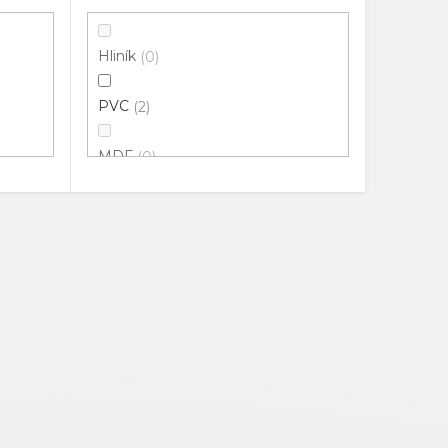
Hliník
0
PVC
2
MDF
0
100% Přírodní guma
0
Potažené HDF
0
Pryž
0
Masiv
0
Extrudované PVC
0