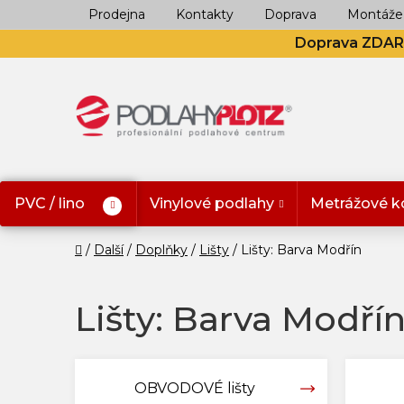
Přejít
Prodejna
Kontakty
Doprava
Montáže
na
Doprava ZDA
obsah
PVC / lino
Vinylové podlahy
Metrážové k
Domů
Další
Doplňky
Lišty
Lišty: Barva Modřín
Lišty: Barva Modří
OBVODOVÉ lišty