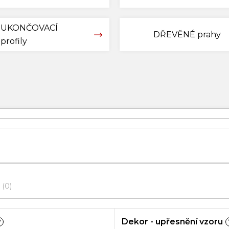
UKONČOVACÍ
DŘEVĚNÉ prahy
profily
0
Dekor - upřesnění vzoru
?