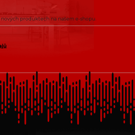
 o nových produktech na našem e-shopu.
ajů