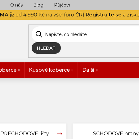
O nás
Blog
Půjčovna
Naše realizace
Hodn
RMA
již od 4 990 Kč na vše! (pro ČR)
Registrujte se
a získ
HLEDAT
oberce
Kusové koberce
Další
n
PŘECHODOVÉ lišty
SCHODOVÉ hrany