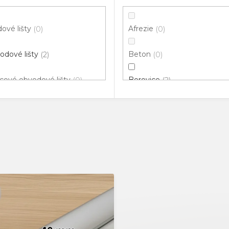
ové lišty
Afrezie
0
0
odové lišty
Beton
2
0
cové obvodové lišty
Borovice
0
2
klové lišty
Bříza
0
0
ové hrany
Buk
0
2
vací profily
Černá
0
0
odové lišty pro vedení
Dřevo
0
0
ů
Dub
2
nné rohy
0