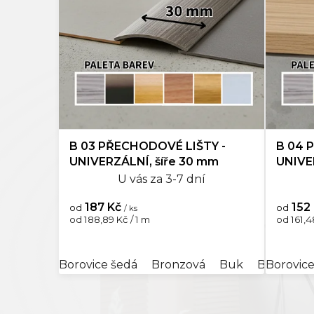
o
Kompo
d
u
Doplňk
k
t
ů
B 03 PŘECHODOVÉ LIŠTY -
B 04 
UNIVERZÁLNÍ, šíře 30 mm
UNIVE
U vás za 3-7 dní
187 Kč
152
od
od
/ ks
Měrná
Měrná
od 188,89 Kč / 1 m
od 161,4
cena:
cena:
Borovice šedá
Bronzová
Buk
Buk rosé
Borovice