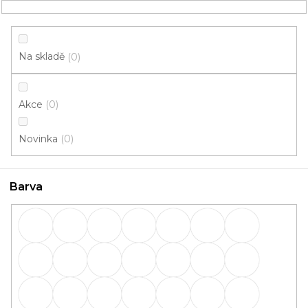
Přejít
NÁKUPNÍ
na
obsah
KOŠÍK
Na skladě
0
Akce
0
HLEDAT
Novinka
0
Lišty
Barva
Lišty: Barva Titan broušený
OBVODOVÉ
PŘECHODOVÉ
lišty
lišty
SCHODOVÉ