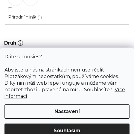
Informace
Přírodní hliník
1
Služby
Bonus
Druh
?
Dáte si cookies?
Obvodové lišty
0
Aby jste u nás na stránkách nemuseli čelit
Plotzákovým nedostatkům, používáme cookies.
Přechodové lišty
2
Díky nim náš web lépe funguje a můžeme vám
nabízet zboží upravené na míru. Souhlasíte?
Více
Kobercové obvodové lišty
0
informací
PVC soklové lišty
0
Nastavení
Copyright 2026
PODLAHY PLOTZ s.r.o.
. Všechna práva
Schodové hrany
0
vyhrazena.
Souhlasím