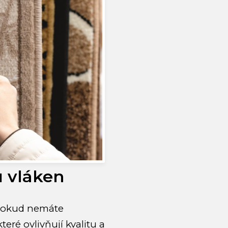
ů vláken
 pokud nemáte
teré ovlivňují kvalitu a