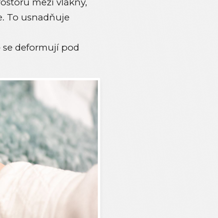
storu mezi vlákny,
e. To usnadňuje
ě se deformují pod