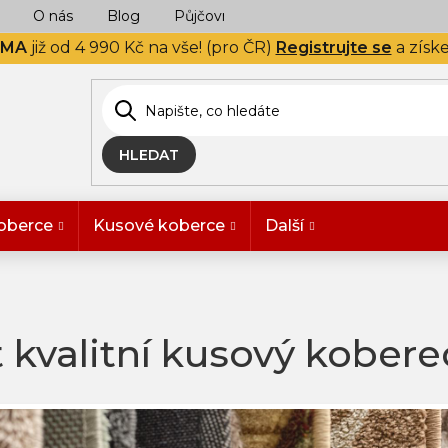
O nás
Blog
Půjčovna
Naše realizace
Hodn
RMA
již od 4 990 Kč na vše! (pro ČR)
Registrujte se
a získ
HLEDAT
oberce
Kusové koberce
Další
 kvalitní kusový kobere