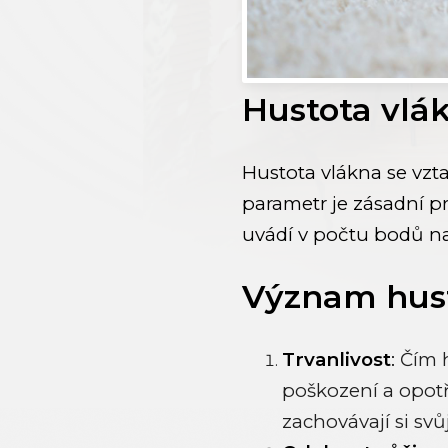
Hustota vlá
Hustota vlákna se vzt
parametr je zásadní pr
uvádí v počtu bodů na
Význam hust
Trvanlivost
:
Čím h
poškození a opotř
zachovávají si sv