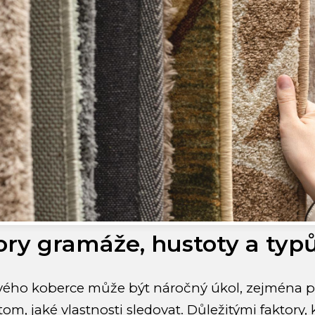
ory gramáže, hustoty a typ
ového koberce může být náročný úkol, zejména
om, jaké vlastnosti sledovat. Důležitými faktory, k