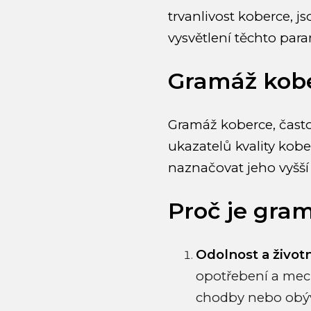
trvanlivost koberce, j
vysvětlení těchto par
Gramáž kob
Gramáž koberce, často
ukazatelů kvality kob
naznačovat jeho vyšší 
Proč je gram
Odolnost a život
opotřebení a mec
chodby nebo obýva