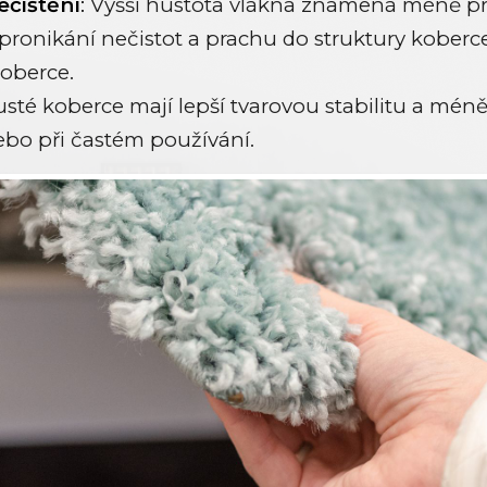
ečištění
:
Vyšší hustota vlákna znamená méně pro
ronikání nečistot a prachu do struktury koberc
koberce.
sté koberce mají lepší tvarovou stabilitu a mén
bo při častém používání.