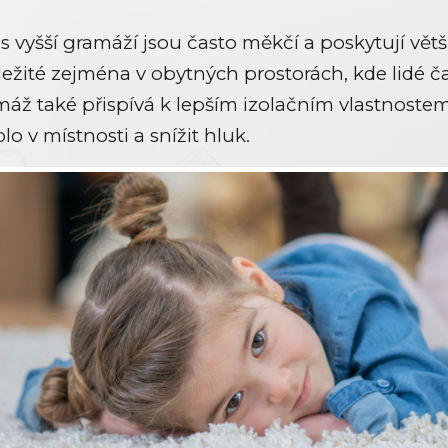
 vyšší gramáží jsou často měkčí a poskytují vět
ežité zejména v obytných prostorách, kde lidé ča
máž také přispívá k lepším izolačním vlastnoste
o v místnosti a snížit hluk.