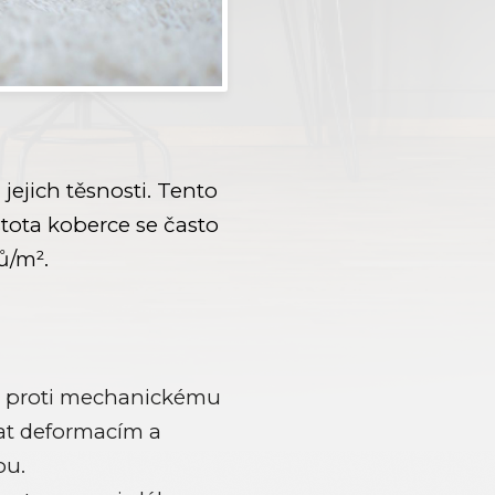
ejich těsnosti. Tento
stota koberce se často
ů/m².
ec proti mechanickému
at deformacím a
ou.