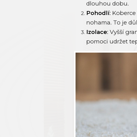
dlouhou dobu.
Pohodlí
:
Koberce s
nohama. To je důl
Izolace
:
Vyšší gra
pomoci udržet tepl