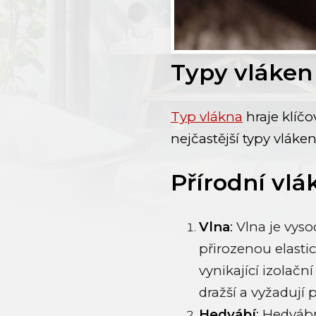
Typy vláken 
Typ vlákna
hraje klíčo
nejčastější typy vláke
Přírodní vlá
Vlna
:
Vlna je vysoc
přirozenou elasti
vynikající izolačn
dražší a vyžadují
Hedvábí
:
Hedvábné