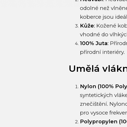
odolné než vlněné
koberce jsou ideál
Kůže
:
Kožené kobe
vhodné do vlhkých
100% Juta
:
Přírodn
přírodní interiéry.
Umělá vlák
Nylon (100% Pol
syntetických vlák
znečištění. Nylon
pro vysoce frekve
Polypropylen (1