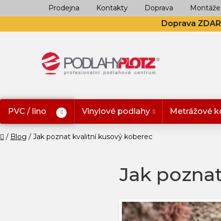
Přejít
Prodejna
Kontakty
Doprava
Montáže
na
Doprava ZDA
obsah
PVC / lino
Vinylové podlahy
Metrážové k
Domů
Blog
Jak poznat kvalitní kusový koberec
Jak poznat