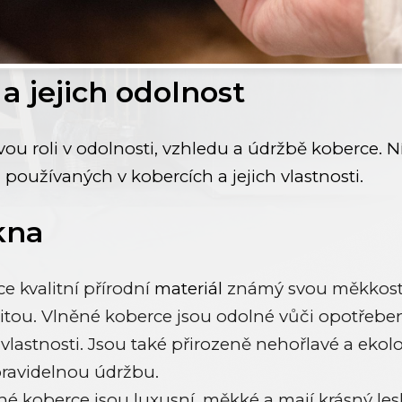
a jejich odolnost
vou roli v odolnosti, vzhledu a údržbě koberce. 
n používaných v kobercích a jejich vlastnosti.
kna
e kvalitní přírodní
materiál
známý svou měkkostí,
citou. Vlněné koberce jsou odolné vůči opotřebe
í vlastnosti. Jsou také přirozeně nehořlavé a eko
 pravidelnou údržbu.
 koberce jsou luxusní, měkké a mají krásný les