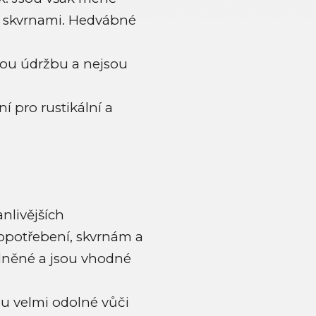
a skvrnami. Hedvábné
ckou údržbu a nejsou
í pro rustikální a
nlivějších
 opotřebení, skvrnám a
vlněné a jsou vhodné
u velmi odolné vůči