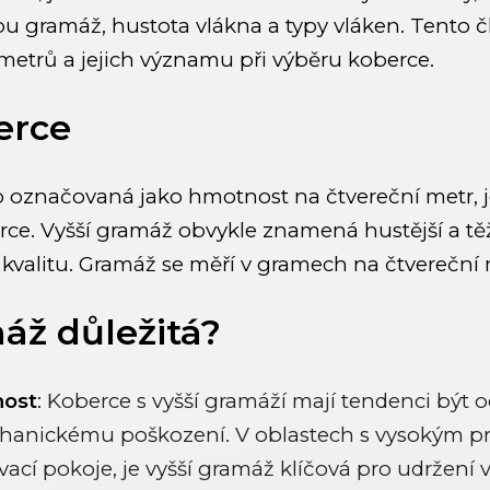
sou gramáž, hustota vlákna a typy vláken. Tento 
ametrů a jejich významu při výběru koberce.
erce
 označovaná jako hmotnost na čtvereční metr, j
erce. Vyšší gramáž obvykle znamená hustější a tě
kvalitu. Gramáž se měří v gramech na čtvereční 
áž důležitá?
nost
:
Koberce s vyšší gramáží mají tendenci být o
hanickému poškození. V oblastech s vysokým pr
cí pokoje, je vyšší gramáž klíčová pro udržení