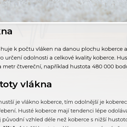
kna
ahuje k počtu vláken na danou plochu koberce a j
o určení odolnosti a celkové kvality koberce. Hu
 metr čtvereční, například hustota 480 000 bod
oty vlákna
ustší je vlákno koberce, tím odolnější je kober
ebení. Husté koberce mají tendenci lépe odoláv
ůj původní vzhled déle než koberce s nižší hustot