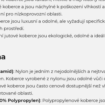
 koberce a jsou náchylné k poškození vlhkostí 
ní pro nízkoprovozní oblasti.
rce jsou luxusní a odolné, ale vyžadují specifi
 prostředí.
í jutové koberce jsou ekologické, odolné a ideáln
na
yamid)
:
Nylon je jedním z nejodolnějších a nejtrva
en. Koberce vyrobené z nylonu jsou odolné vůči
ové koberce jsou často cenově dostupnější než 
ntované oblasti.
00% Polypropylen)
:
Polypropylenové koberce jso