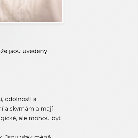
Níže jsou uvedeny
 odolností a
ní a skvrnám a mají
logické, ale mohou být
k. Jsou však méně