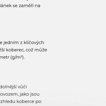
článek se zaměří na
e jedním z klíčových
žší koberec, což může
metr (g/m²).
dolnější vůči
ovozem, jako jsou
 vzhledu koberce po