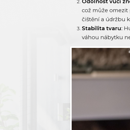
Odolnost vůči zn
což může omezit p
čištění a údržbu 
Stabilita tvaru
:
Hu
váhou nábytku ne