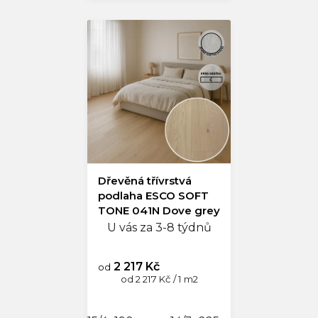
Dřevěná třívrstvá
podlaha ESCO SOFT
TONE 041N Dove grey
U vás za 3-8 týdnů
2 217 Kč
od
Měrná
od 2 217 Kč / 1 m2
cena: