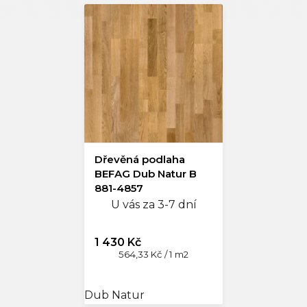
Dřevěná podlaha
BEFAG Dub Natur B
881-4857
U vás za 3-7 dní
1 430 Kč
Měrná
564,33 Kč / 1 m2
cena:
Dub Natur