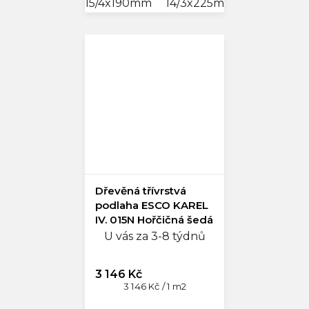
15/4x190mm
14/3x225mm
14/3x245
Dřevěná třívrstvá
podlaha ESCO KAREL
IV. 015N Hořčičná šedá
3014
U vás za 3-8 týdnů
3 146 Kč
Měrná
3 146 Kč / 1 m2
cena: