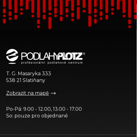
Z
á
p
a
t
T. G. Masaryka 333
í
538 21 Slatiňany
Zobrazit na mapě
Po-Pá: 9.00 - 12.00, 13.00 - 17.00
So: pouze pro objednané