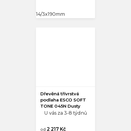
cena:
14/3x190mm
Dřevěná třívrstvá
podlaha ESCO SOFT
TONE 045N Dusty
beige
U vás za 3-8 týdnů
2 217 Kč
od