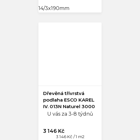
14/3x190mm
Dřevěná třívrstvá
podlaha ESCO KAREL
IV. 013N Naturel 3000
U vás za 3-8 týdnů
3 146 Kč
Měrná
3 146 Kč / 1 m2