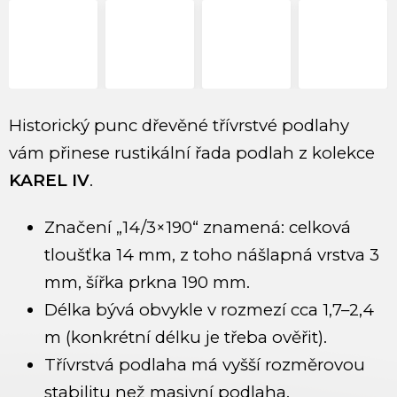
Historický punc dřevěné třívrstvé podlahy
vám přinese rustikální řada podlah z kolekce
KAREL IV
.
Značení „14/3×190“ znamená: celková
tloušťka 14 mm, z toho nášlapná vrstva 3
mm, šířka prkna 190 mm.
Délka bývá obvykle v rozmezí cca 1,7–2,4
m (konkrétní délku je třeba ověřit).
Třívrstvá podlaha má vyšší rozměrovou
stabilitu než masivní podlaha.