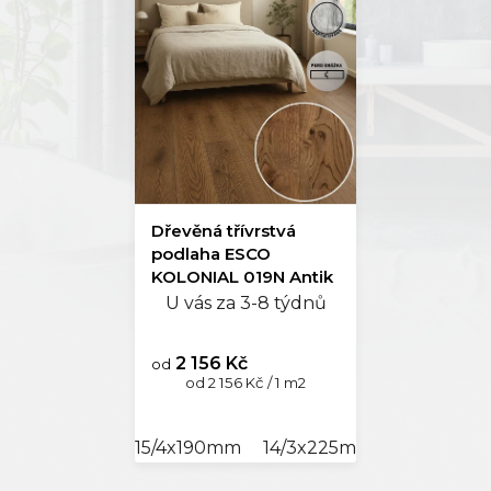
Dřevěná třívrstvá
podlaha ESCO
KOLONIAL 019N Antik
U vás za 3-8 týdnů
2 156 Kč
od
Měrná
od 2 156 Kč / 1 m2
cena:
15/4x190mm
14/3x225mm
14/3x245