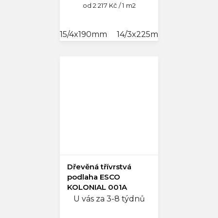
Měrná
od 2 217 Kč / 1 m2
cena:
15/4x190mm
14/3x225mm
14/3x245
Dřevěná třívrstvá
podlaha ESCO
KOLONIAL 001A
Lehce kouřová
U vás za 3-8 týdnů