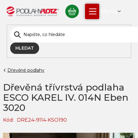
Přejít
NÁKUPNÍ
na
obsah
KOŠÍK
HLEDAT
Dřevěné podlahy
Dřevěná třívrstvá podlaha
ESCO KAREL IV. 014N Eben
3020
Kód:
DRE24-9114-KSO190