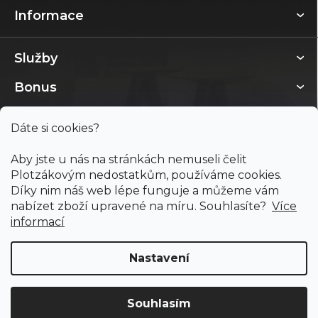
Informace
Služby
Bonus
Dáte si cookies?
Aby jste u nás na stránkách nemuseli čelit
Plotzákovým nedostatkům, používáme cookies.
Díky nim náš web lépe funguje a můžeme vám
nabízet zboží upravené na míru. Souhlasíte?
Více
informací
Nastavení
Copyright 2026
PODLAHY PLOTZ s.r.o.
. Všechna práva
vyhrazena.
Souhlasím
Doprava ZDARMA
již od 4 990 Kč na vše! (pro