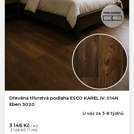
Dřevěná třívrstvá podlaha ESCO KAREL IV. 014N
Eben 3020
U vás za 3-8 týdnů
3 146 Kč
/ m2
Měrná
3 146 Kč / 1 m2
cena: