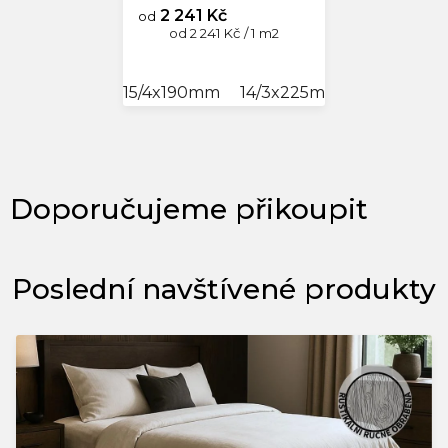
2 241 Kč
od
Měrná
od 2 241 Kč / 1 m2
cena:
15/4x190mm
14/3x225mm
14/3x245
Poslední navštívené produkty