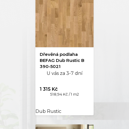
Dřevěná podlaha
BEFAG Dub Rustic B
390-5021
U vás za 3-7 dní
1 315 Kč
Měrná
518,94 Kč / 1 m2
cena:
Dub Rustic