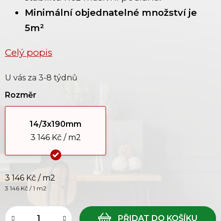
Minimální objednatelné množství je
5m²
Celý popis
U vás za 3-8 týdnů
Rozměr
14/3x190mm
3 146 Kč / m2
3 146 Kč
/ m2
Měrná cena:
3 146 Kč / 1 m2