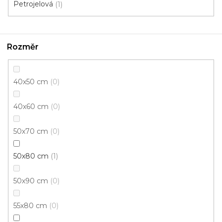
Petrojelová
1
Kusový koberec VIOLIN tyrkysově-černá
Skladem, ihned k odeslání
Rozměr
40x50 cm
0
764 Kč
od
/ ks
40x60 cm
0
80x150 cm
120x170 cm
160x230 cm
50x70 cm
0
50x80 cm
1
50x90 cm
0
55x80 cm
0