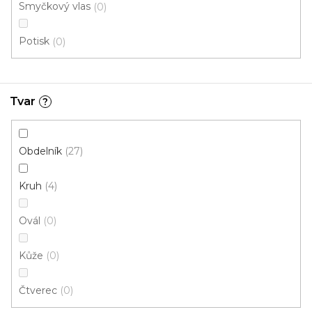
Smyčkový vlas
0
Potisk
0
Tvar
?
Obdelník
27
Kruh
4
Ovál
0
Kůže
0
Kusový koberec DIAMOND NEW 40213 110 Multi
Čtverec
0
Skladem externě, odesíláme do 4 dnů