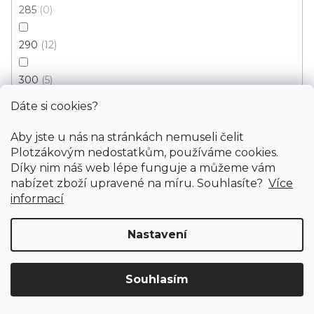
285
0
290
12
300
5
Dáte si cookies?
320
0
Kusový koberec ETON exclusiv tyrkys KRUH
Aby jste u nás na stránkách nemuseli čelit
Skladem externě, odesíláme do 3 - 8 dní
330
0
Plotzákovým nedostatkům, používáme cookies.
Díky nim náš web lépe funguje a můžeme vám
nabízet zboží upravené na míru. Souhlasíte?
Více
340
4
240 Kč
od
/ ks
informací
350
0
57x57 cm
67x67 cm
80x80 cm
100x100 cm
12
Nastavení
370
1
Souhlasím
400
Doprava ZDARMA
již od 4 990 Kč na vše! (pro
4
Vymazat filtry
ČR)
Registrujte se
a získejte
slevu 3%!