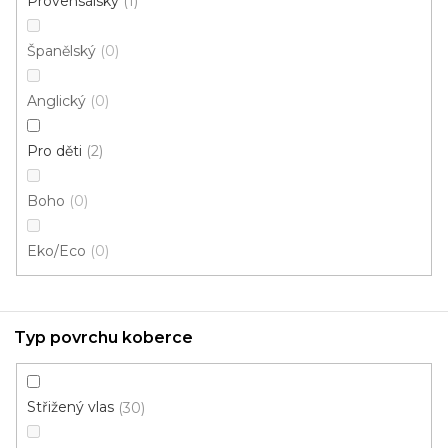
Provensálský
1
Španělský
0
Anglický
0
Pro děti
2
Boho
0
Kusový koberec DIAMOND NEW 20701 95 Grey
Skladem externě, odesíláme do 4 dnů
Eko/Eco
0
1 024 Kč
od
/ ks
Typ povrchu koberce
160x230 cm
200x290 cm
Střižený vlas
30