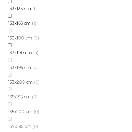
133x133 cm
1
133x165 cm
1
133x180 cm
0
Kusový koberec FUSHE 02498A L.Grey/Turquoise
Skladem, ihned k odeslání
133x190 cm
4
133x195 cm
0
1 234 Kč
/ ks
133x200 cm
0
120x170 cm
135x195 cm
0
135x200 cm
0
137x195 cm
0