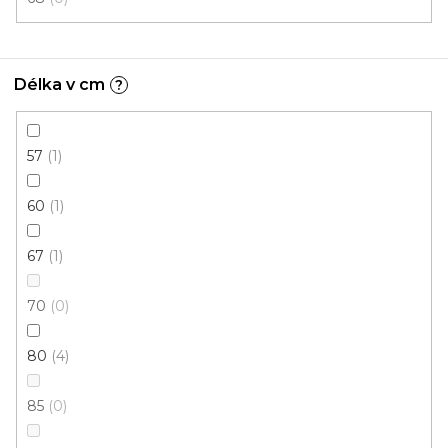
Kusový koberec HAWAII/LIMA 1350 Turkis
Skladem, ihned k odeslání
Délka v cm
?
1 322 Kč
1 197 Kč
od
/ ks
57
1
80x150 cm
133x190 cm
60
1
67
1
70
0
80
4
85
0