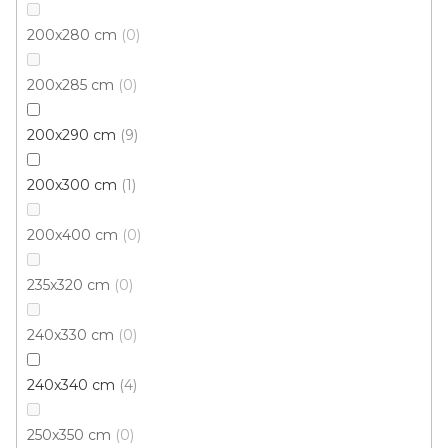
200x280 cm
0
Kusový koberec LIFE SHAGGY 1500 Tyrkys
200x285 cm
0
Skladem externě, odesíláme do 2-3 dnů
200x290 cm
9
464 Kč
od
/ ks
200x300 cm
1
200x400 cm
0
80x150 cm
100x200 cm
120x170 cm
140x200 c
235x320 cm
0
240x330 cm
0
240x340 cm
4
250x350 cm
0