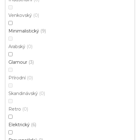
Kusový koberec LABRADOR 71351 099 tyrkys
Skladem externě, odesíláme do 3 - 8 dní
Venkovský
0
Minimalistický
9
796 Kč
od
/ ks
Arabský
0
60x115 cm
120x170 cm
140x200 cm
Glamour
3
Přírodní
0
Skandinávský
0
Retro
0
Elektrický
6