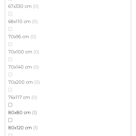
Kusový koberec SPRING Turquise
67x330 cm
0
Skladem externě, odesíláme do 2-3 dnů
68x110 cm
0
191 Kč
od
/ ks
70x95 cm
0
80x150 cm
120x170 cm
140x200 cm
200x290 c
70x100 cm
0
70x140 cm
0
70x200 cm
0
76x117 cm
0
80x80 cm
3
80x120 cm
1