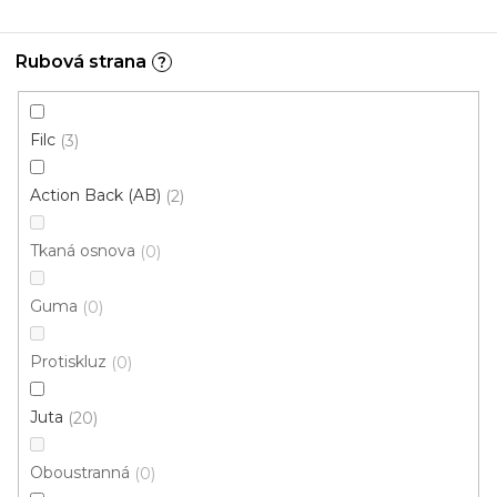
Rubová strana
?
1 024 Kč
od
/ ks
80x150 cm
120x170 cm
200x290 cm
Filc
3
Action Back (AB)
2
Tkaná osnova
0
Guma
0
Protiskluz
0
Juta
20
Oboustranná
0