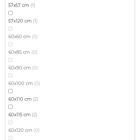
57x57 cm
1
57x120 cm
1
60x60 cm
0
60x85 cm
0
60x90 cm
0
Kusový koberec QUBA petrolejová
60x100 cm
0
Vyprodáno
60x110 cm
2
871 Kč
od
/ ks
60x115 cm
2
60x120 cm
0
80x150 cm
120x160 cm