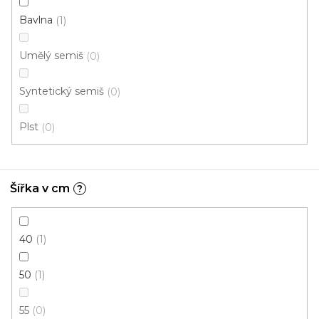
Bavlna
1
Umělý semiš
0
Syntetický semiš
0
Kusový koberec JASPER KIDS 21041 30 Tyrkys
Plst
0
Skladem externě, odesíláme do 3 - 8 dní
1 093 Kč
od
/ ks
Šířka v cm
?
140x200 cm
160x230 cm
40
1
50
1
55
0