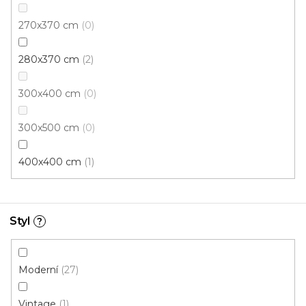
270x370 cm
0
280x370 cm
2
300x400 cm
0
300x500 cm
0
400x400 cm
1
Kusový koberec PLAYTIME 0610A Blue
Skladem externě, odesíláme do 3 - 8 dní
Styl
?
779 Kč
od
/ ks
Moderní
27
80x150 cm
Vintage
1