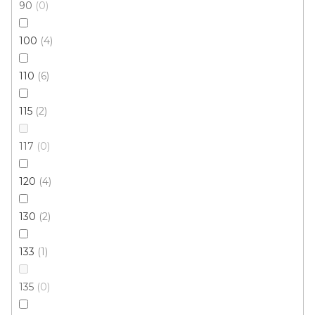
90
0
100
4
110
6
115
2
117
0
Kusový koberec DIAMOND KIDS 20801/60
Skladem externě, odesíláme do 2-3 dnů
120
4
130
2
2 616 Kč
od
/ ks
133
1
140x200 cm
135
0