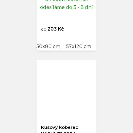
odesíláme do 3 - 8 dní
203 Kč
od
50x80 cm
57x120 cm
60x110 cm
80
Kusový koberec