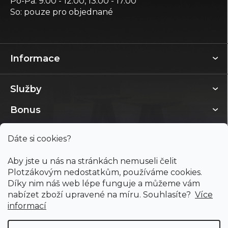
Po-Pá: 9.00 - 12.00, 13.00 - 17.00
So: pouze pro objednané
Informace
Služby
Bonus
Dáte si cookies?
Aby jste u nás na stránkách nemuseli čelit
Plotzákovým nedostatkům, používáme cookies.
Díky nim náš web lépe funguje a můžeme vám
nabízet zboží upravené na míru. Souhlasíte?
Více
informací