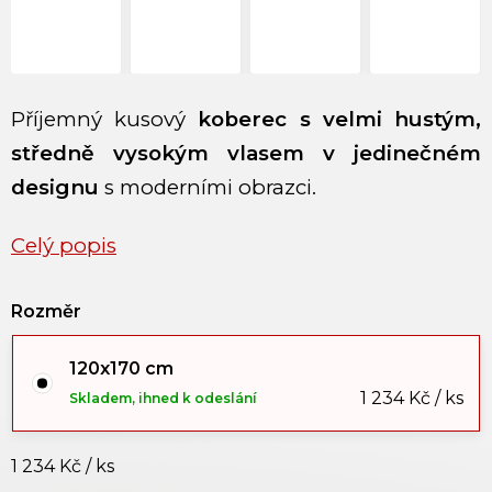
Příjemný kusový
koberec s velmi hustým,
středně vysokým vlasem v jedinečném
designu
s moderními obrazci.
Celý popis
Rozměr
120x170 cm
1 234 Kč / ks
Skladem, ihned k odeslání
1 234 Kč
/ ks
Měrná cena: