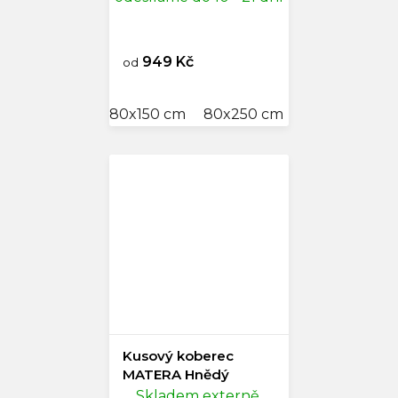
949 Kč
od
80x150 cm
80x250 cm
120x170 cm
Kusový koberec
MATERA Hnědý
Skladem externě,