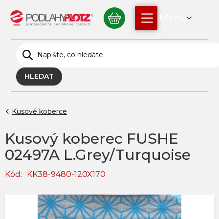
Přejít
NÁKUPNÍ
na
obsah
KOŠÍK
HLEDAT
Kusové koberce
Kusový koberec FUSHE
02497A L.Grey/Turquoise
Kód:
KK38-9480-120X170