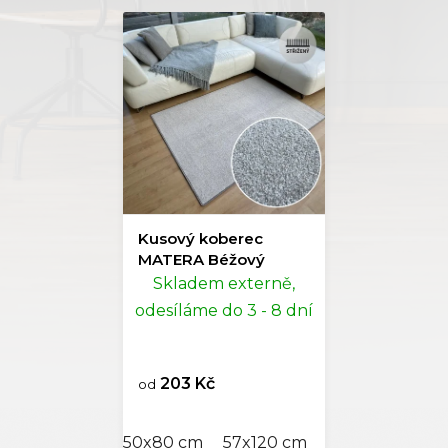
Kusový koberec
MATERA Béžový
Skladem externě,
odesíláme do 3 - 8 dní
203 Kč
od
50x80 cm
57x120 cm
60x110 cm
80