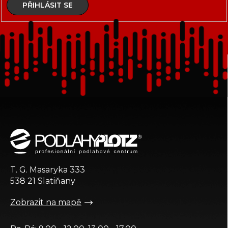
PŘIHLÁSIT SE
Z
á
p
a
t
T. G. Masaryka 333
í
538 21 Slatiňany
Zobrazit na mapě