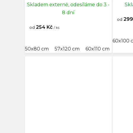
Skladem externě, odesíláme do 3 -
Skl
80x16
8 dní
299
od
80x16
254 Kč
od
/ ks
60x100 
80x2
50x80 cm
57x120 cm
60x110 cm
80x120
80x2
80x3
80x3
80x4
85x11
95x20