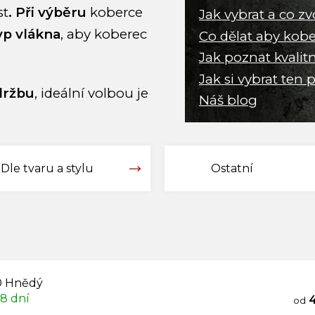
st
. Při výběru
koberce
Jak vybrat a co zv
typ vlákna
, aby koberec
Co dělat aby kob
Jak poznat kvalit
Jak si vybrat ten 
držbu
, ideální volbou je
Náš blog
Dle tvaru a stylu
Ostatní
0 Hnědý
 8 dní
4
od