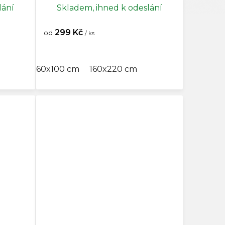
lání
Skladem, ihned k odeslání
299 Kč
od
/ ks
60x100 cm
160x220 cm
cm
100x150 cm
120x170 cm
133x133 cm
133x165 