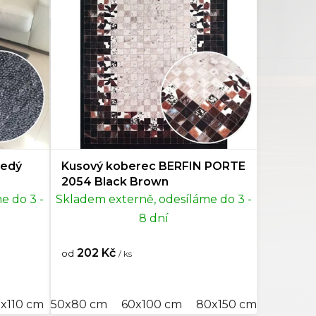
šedý
Kusový koberec BERFIN PORTE
2054 Black Brown
e do 3 -
Skladem externě, odesíláme do 3 -
8 dní
202 Kč
od
/ ks
x110 cm
160x160 cm
50x80 cm
80x120 cm
200x200 cm
60x100 cm
80x150 cm
400x400 cm
80x150 cm
80x250 cm
120x18
80x4