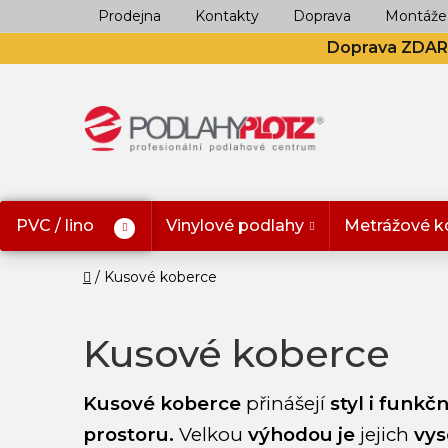
Přejít
Prodejna
Kontakty
Doprava
Montáže
na
Doprava ZDA
obsah
PVC / lino
Vinylové podlahy
Metrážové k
Domů
Kusové koberce
Kusové koberce
Kusové koberce
přinášejí
styl i funk
prostoru.
Velkou
výhodou je
jejich
vys