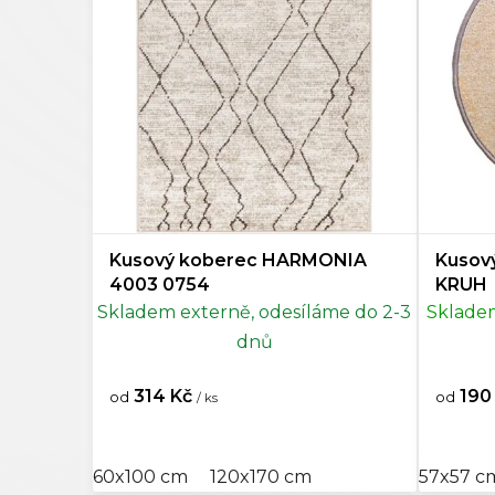
r
60x6
Modrá
54
o
d
60x85
Tyrkysová
25
u
k
60x9
Světle zelená
1
t
ů
60x10
Zelená
45
60x11
Kusový koberec HARMONIA
Kusov
Krémová
160
4003 0754
KRUH
Skladem externě, odesíláme do 2-3
Skladem
60x11
Béžová
249
dnů
60x12
Taupe
7
314 Kč
190
od
od
/ ks
60x17
Hnědá
170
60x100 cm
120x170 cm
57x57 c
60x18
Bronzová
0