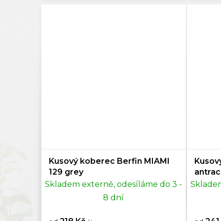
60x22
Šedá
392
65x11
Tmavě šedá
0
65x21
Antracitová
7
67x67
Černá
83
67x11
Stříbrná
9
67x12
Zlatá
9
Kusový koberec Berfin MIAMI
Kusov
67x24
Vícebarevná
327
129 grey
antrac
Skladem externě, odesíláme do 3 -
Skladem
67x33
Mentolová
3
8 dní
68x11
Hořčičná
0