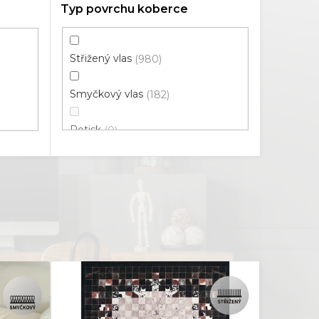
Typ povrchu koberce
Střižený vlas
980
Smyčkový vlas
182
Potisk
0