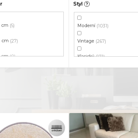
r
Styl
?
0 cm
5
Moderní
1031
0 cm
27
Vintage
267
0 cm
0
Klasický
171
0 cm
64
Dětský
105
0 cm
0
3D
244
 cm
0
Luxusní
76
 cm
37
Bavlněný
0
0 cm
54
Africký
12