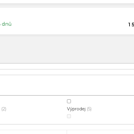
3 dnů
1 
Výprodej
2
5