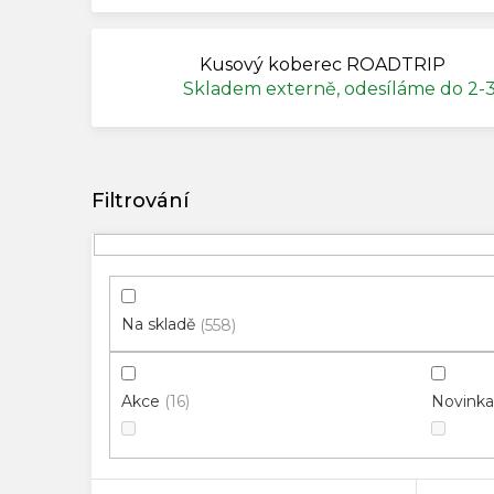
Kusový koberec ROADTRIP
Skladem externě, odesíláme do 2-
V
ý
p
i
s
p
Na skladě
558
r
o
Akce
Novinka
16
d
u
k