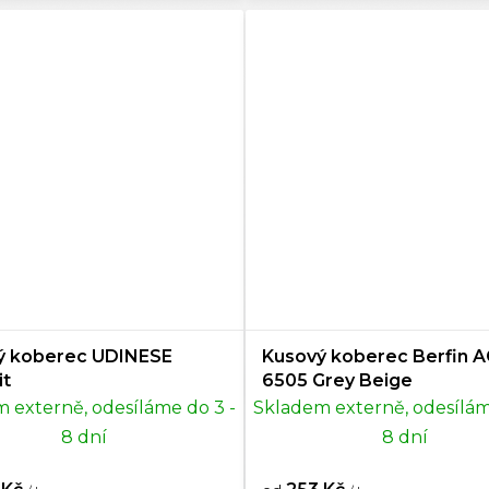
5 cm
0
Retro
141
0 cm
0
Elektrický
33
0 cm
0
Provensálský
32
 cm
37
Španělský
1
0 cm
8
Anglický
1
0 cm
29
Pro děti
7
ý koberec UDINESE
Kusový koberec Berfin 
0 cm
0
Boho
23
it
6505 Grey Beige
 externě, odesíláme do 3 -
Skladem externě, odesílám
0 cm
0
Eko/Eco
4
8 dní
8 dní
0 cm
0