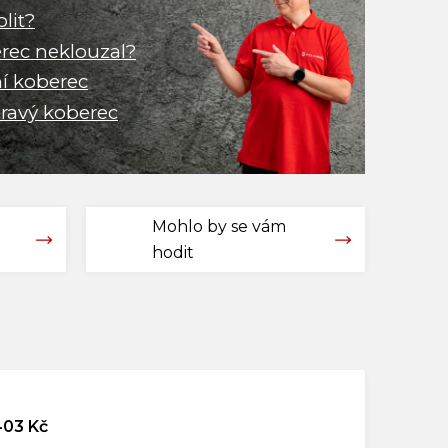
olit?
erec neklouzal?
ní koberec
pravý koberec
Mohlo by se vám
hodit
03 Kč