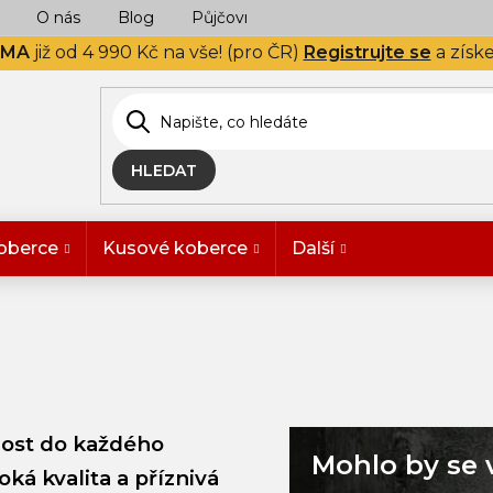
O nás
Blog
Půjčovna
Naše realizace
Hodn
RMA
již od 4 990 Kč na vše! (pro ČR)
Registrujte se
a získ
HLEDAT
oberce
Kusové koberce
Další
čnost do každého
Mohlo by se 
oká kvalita a příznivá