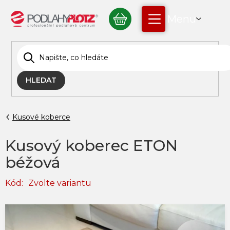
Přejít
NÁKUPNÍ
na
obsah
KOŠÍK
HLEDAT
Kusové koberce
Kusový koberec ETON
béžová
Kód:
Zvolte variantu