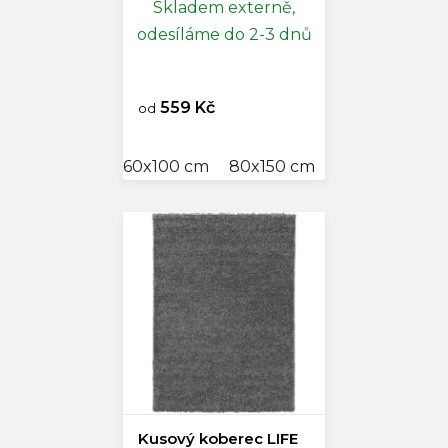
Skladem externě,
odesíláme do 2-3 dnů
559 Kč
od
60x100 cm
80x150 cm
120x170 cm
Kusový koberec LIFE