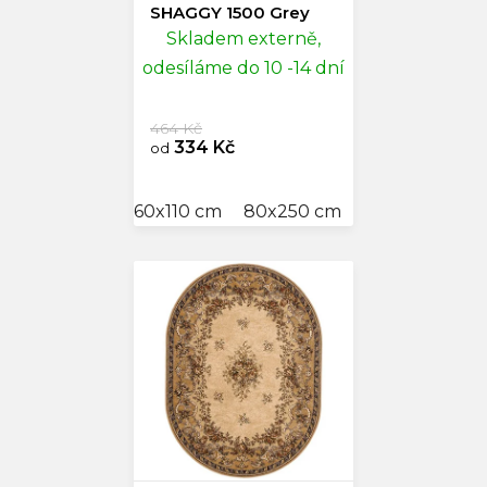
SHAGGY 1500 Grey
Skladem externě,
odesíláme do 10 -14 dní
464 Kč
334 Kč
od
60x110 cm
80x250 cm
100x200 cm