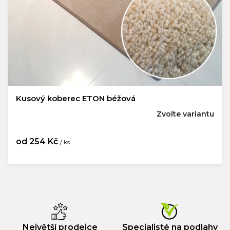
Kusový koberec ETON béžová
Zvolte variantu
od
254 Kč
/ ks
Měrná
cena:
Největší prodejce
Specialisté na podlahy