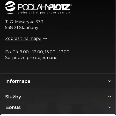
p
a
t
T. G. Masaryka 333
í
538 21 Slatiňany
Zobrazit na mapě
Po-Pá: 9.00 - 12.00, 13.00 - 17.00
So: pouze pro objednané
Informace
Služby
Bonus