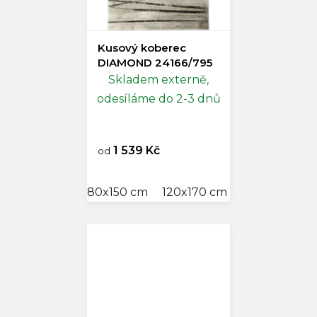
Kusový koberec
DIAMOND 24166/795
Skladem externě,
odesíláme do 2-3 dnů
1 539 Kč
od
80x150 cm
120x170 cm
140x200 cm