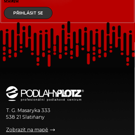
údajů
PŘIHLÁSIT SE
Z
á
p
a
t
T. G. Masaryka 333
í
538 21 Slatiňany
Zobrazit na mapě