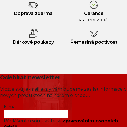
Doprava zdarma
Garance
vrácení zboží
Dárkové poukazy
Řemeslná poctivost
Odebírat newsletter
Vložte svůj e-mail a my vám budeme zasílat informace o
nových produktech na našem e-shopu.
E-mail
Přihlášením souhlasíte se
zpracováním osobních