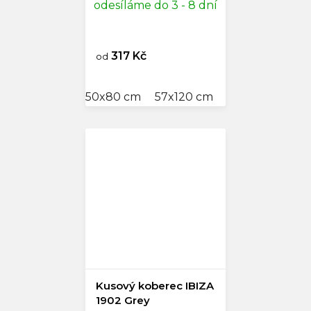
odesíláme do 3 - 8 dní
317 Kč
od
50x80 cm
57x120 cm
60x110 cm
80
Kusový koberec IBIZA
1902 Grey