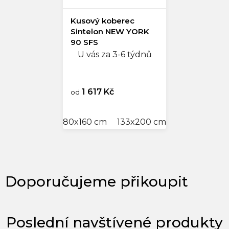
Kusový koberec
Sintelon NEW YORK
90 SFS
U vás za 3-6 týdnů
1 617 Kč
od
80x160 cm
133x200 cm
160x240 cm
Poslední navštívené produkty