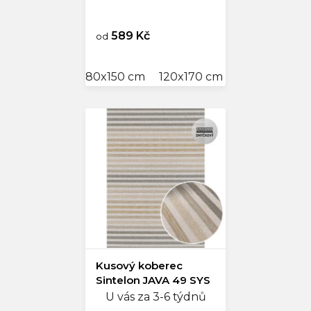
589 Kč
od
80x150 cm
120x170 cm
160x220 cm
Kusový koberec
Sintelon JAVA 49 SYS
U vás za 3-6 týdnů