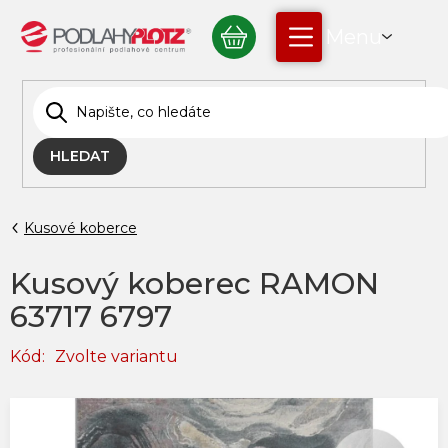
Přejít
NÁKUPNÍ
na
obsah
KOŠÍK
HLEDAT
Kusové koberce
Kusový koberec RAMON
63717 6797
Kód:
Zvolte variantu