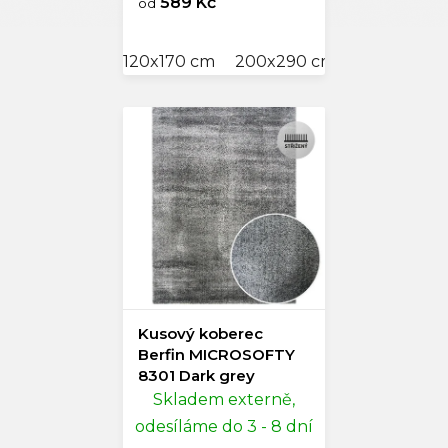
589 Kč
od
120x170 cm
200x290 cm
Kusový koberec
Berfin MICROSOFTY
8301 Dark grey
Skladem externě,
odesíláme do 3 - 8 dní