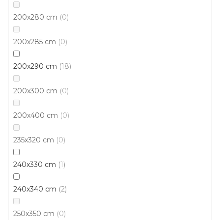
200x280 cm
0
200x285 cm
0
200x290 cm
18
Kusový koberec NEPAL 568 3636 32
200x300 cm
0
Skladem externě, odesíláme do 3 - 8 dní
200x400 cm
0
517 Kč
od
/ ks
235x320 cm
0
100x140 cm
135x195 cm
160x230 cm
240x330 cm
1
240x340 cm
2
250x350 cm
0