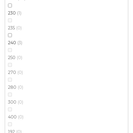
230
1
235
0
240
3
250
0
270
0
280
0
300
0
Kusový koberec MARYLAND 985013 5151
400
0
Skladem externě, odesíláme do 3 - 8 dní
192
0