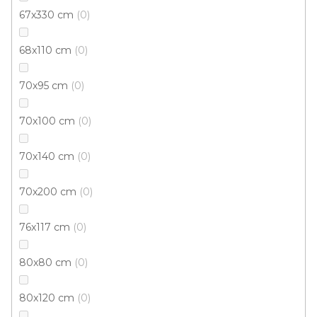
67x330 cm
0
68x110 cm
0
Kusový koberec NUVIA 1609 Z701 Multi
70x95 cm
0
Skladem externě, odesíláme do 3 - 8 dní
70x100 cm
0
401 Kč
od
/ ks
70x140 cm
0
67x120 cm
80x150 cm
160x230 cm
200x290 cm
70x200 cm
0
76x117 cm
0
80x80 cm
0
80x120 cm
0