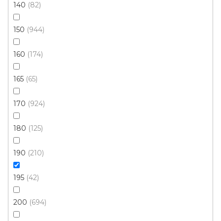
140
82
65x110 cm
100x140 cm
160x230 cm
150
944
Novinka
160
174
165
65
170
924
180
125
190
210
195
42
200
694