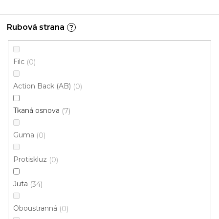
Rubová strana
?
Kusový koberec RASMUS 82017 6244
Skladem externě, odesíláme do 3 - 8 dní
Filc
0
570 Kč
od
/ ks
Action Back (AB)
0
100x140 cm
160x230 cm
Tkaná osnova
7
Guma
0
Novinka
Protiskluz
0
Juta
34
Oboustranná
0