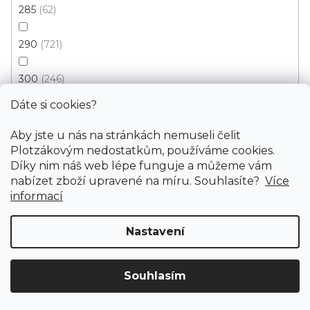
285
62
290
721
300
246
Dáte si cookies?
320
6
Aby jste u nás na stránkách nemuseli čelit
330
48
Plotzákovým nedostatkům, používáme cookies.
Díky nim náš web lépe funguje a můžeme vám
nabízet zboží upravené na míru. Souhlasíte?
Více
340
277
Kusový koberec RASMUS 82031 5294
informací
Skladem externě, odesíláme do 3 - 8 dní
350
16
Nastavení
879 Kč
370
133
od
/ ks
Souhlasím
400
Doprava ZDARMA
již od 4 990 Kč na vše! (pro
160
65x110 cm
100x140 cm
Vymazat filtry
ČR)
Registrujte se
a získejte
slevu 3%!