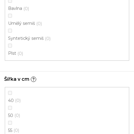
Bavlna
0
Umělý semiš
0
Syntetický semiš
0
Plst
0
Kusový koberec RASMUS 82029 6294
Šířka v cm
?
Skladem externě, odesíláme do 3 - 8 dní
40
0
570 Kč
od
/ ks
50
0
100x140 cm
135x195 cm
55
0