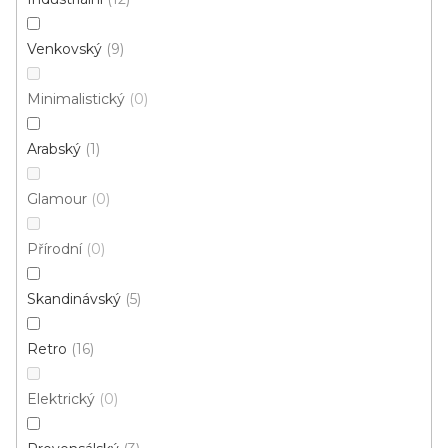
Venkovský
9
Minimalistický
0
Kusový koberec MARYLAND 985022 5151
Skladem externě, odesíláme do 3 - 8 dní
Arabský
1
Glamour
0
560 Kč
od
/ ks
Přírodní
0
100x140 cm
135x195 cm
160x230 cm
200x290 c
Skandinávský
5
Retro
16
Elektrický
0