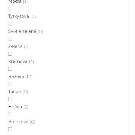
Modrá
3
Tyrkysová
0
Nejprodávanější
Světle zelená
0
Kusový koberec SULLY 32009 120 Hnědý
Skladem externě, odesíláme do 3 - 8 dní
Zelená
0
Krémová
4
403 Kč
od
Béžová
10
Kusový koberec ROADTRIP
Skladem externě, odesíláme do 2-3 dnů
Taupe
0
1 596 Kč
Hnědá
6
Bronzová
0
V
ý