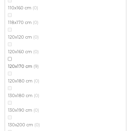
110x160 cm
0
Kusový koberec NUVIA B338 Z801 Multi
Skladem externě, odesíláme do 3 - 8 dní
118x170 cm
0
120x120 cm
0
401 Kč
od
/ ks
120x160 cm
0
67x120 cm
80x150 cm
133x195 cm
160x230 cm
120x170 cm
9
120x180 cm
0
130x180 cm
0
130x190 cm
0
130x200 cm
0