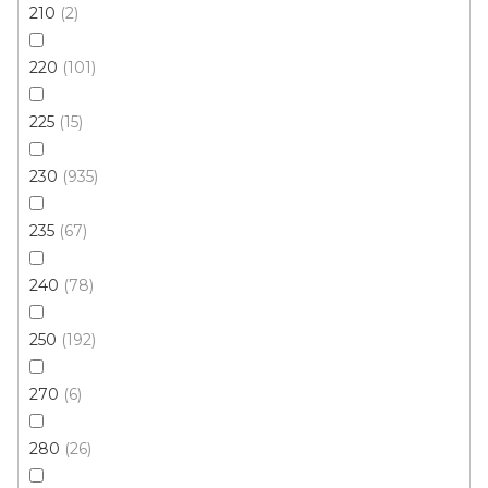
210
2
220
101
Kusový koberec RASMUS 82029 9294
Skladem externě, odesíláme do 3 - 8 dní
225
15
230
935
879 Kč
od
/ ks
235
67
65x110 cm
100x140 cm
240
78
250
192
270
6
280
26