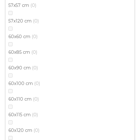
57x57 cm
0
57x120 cm
0
60x60 cm
0
60x85 cm
0
60x90 cm
0
60x100 cm
0
60x110 cm
0
Kusový koberec NUVIA B556 Z801 Multi
60x115 cm
0
Skladem externě, odesíláme do 3 - 8 dní
60x120 cm
0