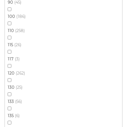
90
45
100
186
110
258
115
26
117
3
120
262
130
25
Kusový koberec RASMUS 82029 6264
Skladem externě, odesíláme do 3 - 8 dní
133
56
135
6
879 Kč
od
/ ks