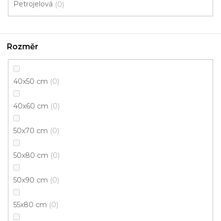
Petrojelová
0
Rozměr
Kusový koberec NUVIA A987 Z801 Multi
40x50 cm
0
Skladem externě, odesíláme do 3 - 8 dní
40x60 cm
0
390 Kč
od
/ ks
50x70 cm
0
50x80 cm
0
80x150 cm
133x195 cm
160x230 cm
50x90 cm
0
55x80 cm
0