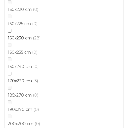
Skladem externě, odesíláme do 3 - 8 dní
160x220 cm
0
517 Kč
od
160x225 cm
/ ks
0
160x230 cm
28
135x195 cm
160x230 cm
160x235 cm
0
160x240 cm
0
170x230 cm
3
185x270 cm
0
190x270 cm
0
200x200 cm
0