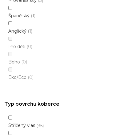
Provensálský
3
Španělský
1
Anglický
1
Pro děti
0
Boho
0
Eko/Eco
0
Kusový koberec RASMUS 82017 6214
Skladem externě, odesíláme do 3 - 8 dní
Typ povrchu koberce
Střižený vlas
570 Kč
35
od
/ ks