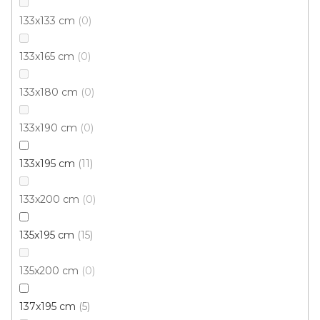
133x133 cm
0
133x165 cm
0
133x180 cm
0
133x190 cm
0
133x195 cm
11
Kusový koberec NEPAL 38491 6898 91
Skladem externě, odesíláme do 3 - 8 dní
133x200 cm
0
135x195 cm
15
517 Kč
od
/ ks
135x200 cm
0
135x195 cm
137x195 cm
5