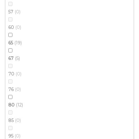
57
0
60
0
65
19
67
5
70
0
76
0
80
12
85
0
95
0
Kusový koberec MARYLAND 985004 5151