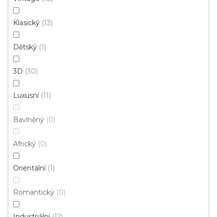
560 Kč
od
/ ks
Klasický
13
100x140 cm
Dětský
1
3D
30
Luxusní
11
Bavlněný
0
Africký
0
Orientální
1
Romantický
0
Industriální
12