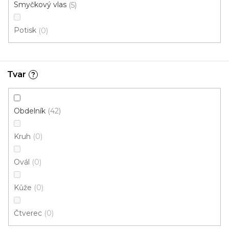
Smyčkový vlas
5
100x140 cm
135x195 cm
160x230 cm
Potisk
0
Tvar
?
Obdelník
42
Kruh
0
Ovál
0
Kůže
0
Čtverec
0