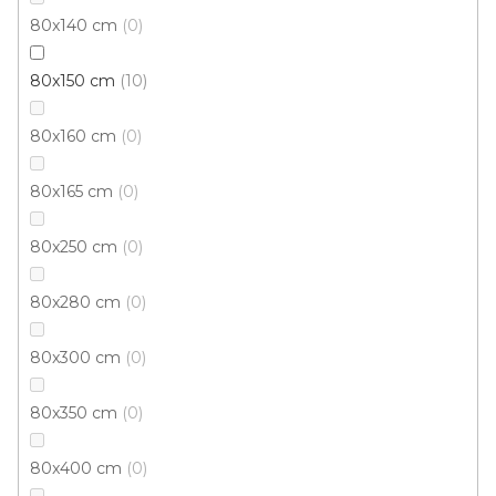
80x140 cm
0
80x150 cm
10
80x160 cm
0
80x165 cm
0
80x250 cm
0
80x280 cm
0
Kusový koberec NUVIA 9368 Z701 Multi
Skladem externě, odesíláme do 3 - 8 dní
80x300 cm
0
80x350 cm
0
401 Kč
od
/ ks
80x400 cm
0