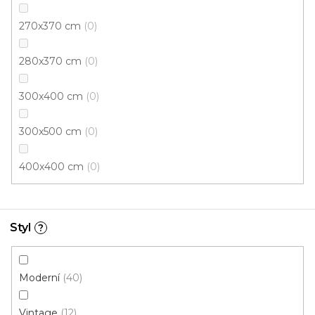
270x370 cm
0
280x370 cm
0
300x400 cm
0
300x500 cm
0
400x400 cm
0
Styl
?
Kusový koberec MARYLAND 985014 5141
Skladem externě, odesíláme do 3 - 8 dní
Moderní
40
Vintage
12