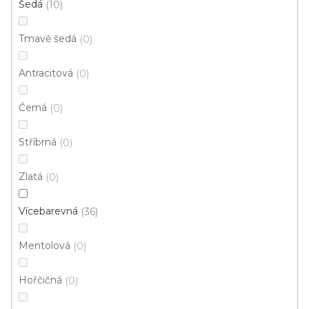
Šedá
10
p
i
ZAVŘÍT FILTR
Tmavě šedá
0
s
p
Ř
Antracitová
0
r
Řadit podle:
Doporučujeme
a
o
z
Černá
0
d
e
u
n
Stříbrná
0
k
í
t
p
Zlatá
0
ů
r
o
Vícebarevná
36
d
u
Mentolová
0
k
t
Hořčičná
0
ů