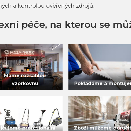
ných a kontrolou ověřených zdrojů.
xní péče, na kterou se mů
Máme rozsáhlou
vzorkovnu
Pokládáme a montuj
jčujeme profesionální
Zboží můžeme doručit