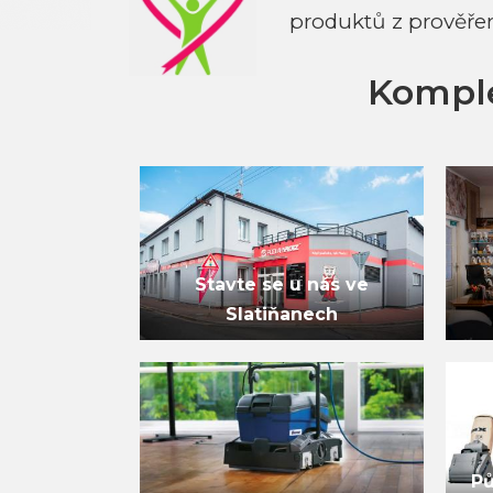
produktů z prověře
Komple
Stavte se u nás ve
Slatiňanech
Pů