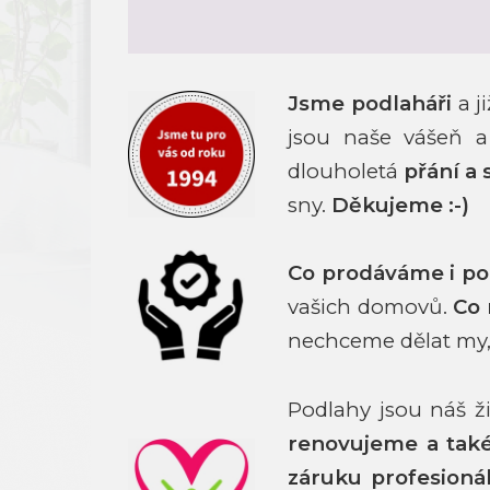
Jsme podlaháři
a j
jsou naše vášeň a
dlouholetá
přání a 
sny.
Děkujeme :-)
Co prodáváme i p
vašich domovů.
Co
nechceme dělat my,
Podlahy jsou náš 
renovujeme a ta
záruku profesioná