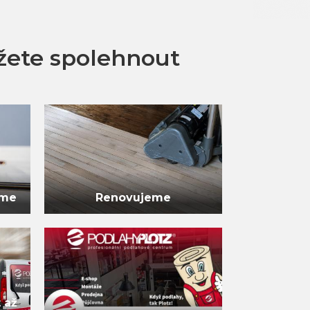
žete spolehnout
eme
Renovujeme
 až