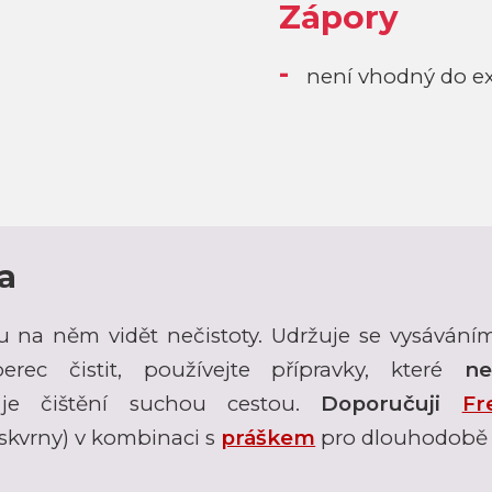
Zápory
není vhodný do ex
a
u na něm vidět nečistoty. Udržuje se vysáván
rec čistit, používejte přípravky, které
ne
 je čištění suchou cestou.
Doporučuji
Fr
skvrny) v kombinaci s
práškem
pro dlouhodobě 