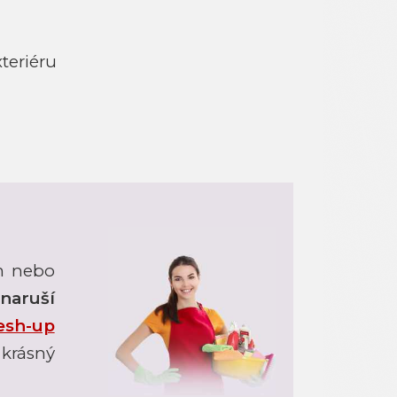
teriéru
ím nebo
naruší
esh-up
krásný