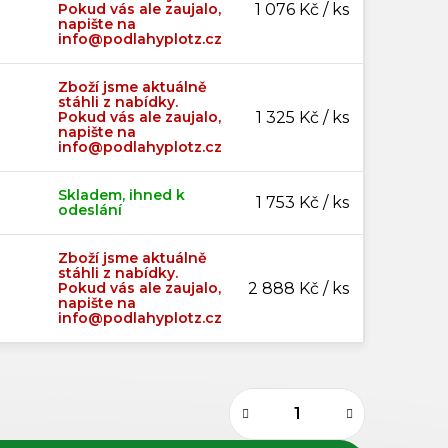
Pokud vás ale zaujalo,
1 076 Kč / ks
napište na
info@podlahyplotz.cz
Zboží jsme aktuálně
stáhli z nabídky.
Pokud vás ale zaujalo,
1 325 Kč / ks
napište na
info@podlahyplotz.cz
Skladem, ihned k
1 753 Kč / ks
odeslání
Zboží jsme aktuálně
stáhli z nabídky.
Pokud vás ale zaujalo,
2 888 Kč / ks
napište na
info@podlahyplotz.cz