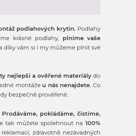
ontáž podlahových krytin.
Podlahy
íme krásné podlahy,
plníme vaše
 a díky vám si i my můžeme plnit své
ty nejlepší a ověřené materiály
do
sledné montáže
u nás nenajdete
. Co
vždy bezpečně prověřené.
.
Prodáváme, pokládáme, čistíme,
e tak můžete spolehnout na
100%
reklamací, zdravotně nezávadných