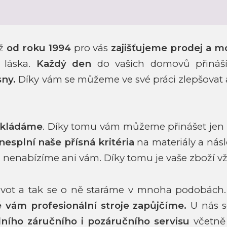
iž
od roku 1994
pro vás
zajišťujeme prodej a m
 láska.
Každý den
do vašich domovů přináš
sny.
Díky vám se můžeme ve své
práci zlepšovat
okládáme
. Díky tomu vám můžeme přinášet jen
nesplní naše přísná kritéria
na materiály a ná
 nenabízíme ani vám.
Díky tomu je vaše zboží 
život a tak se o ně staráme v mnoha podobách
ké vám
profesionální stroje zapůjčíme.
U nás s
lního záručního i pozáručního
servisu
včetně 