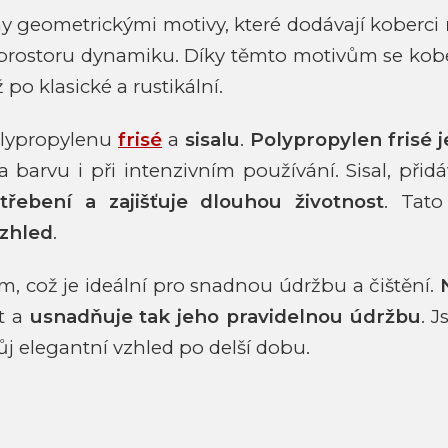
y geometrickými motivy, které dodávají koberci
í prostoru dynamiku. Díky těmto motivům se kobe
po klasické a rustikální.
olypropylenu
frisé
a
sisalu
.
Polypropylen frisé 
a barvu i při intenzivním používání. Sisal, při
třebení a zajišťuje dlouhou životnost
. Tat
vzhled
.
, což je ideální pro snadnou údržbu a čištění.
ot a
usnadňuje tak jeho pravidelnou údržbu
. 
ůj elegantní vzhled po delší dobu.