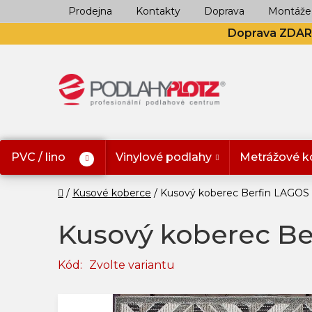
Přejít
Prodejna
Kontakty
Doprava
Montáže
na
Doprava ZDA
obsah
PVC / lino
Vinylové podlahy
Metrážové k
Domů
Kusové koberce
Kusový koberec Berfin LAGOS
Kusový koberec Be
Kód:
Zvolte variantu