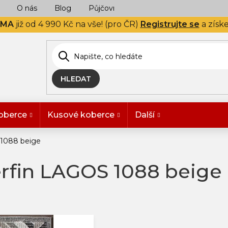
O nás
Blog
Půjčovna
Naše realizace
Hodn
RMA
již od 4 990 Kč na vše! (pro ČR)
Registrujte se
a získ
HLEDAT
oberce
Kusové koberce
Další
 1088 beige
rfin LAGOS 1088 beige