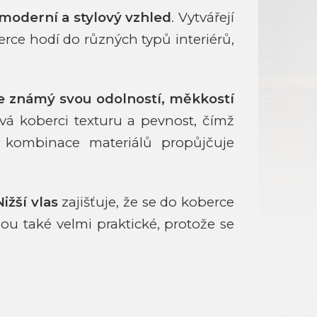
moderní a stylový vzhled
. Vytvářejí
rce hodí do různých typů interiérů,
je známý svou odolností, měkkostí
dává koberci texturu a pevnost, čímž
o kombinace materiálů propůjčuje
Nižší vlas
zajišťuje, že se do koberce
Jsou také velmi praktické, protože se