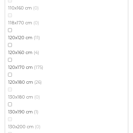
110x160 cm
0
218 Kč
od
/ ks
118x170 cm
0
40x60 cm
80x150 cm
120x180 cm
140x190 cm
120x120 cm
11
120x160 cm
4
120x170 cm
175
120x180 cm
26
130x180 cm
0
130x190 cm
1
130x200 cm
0