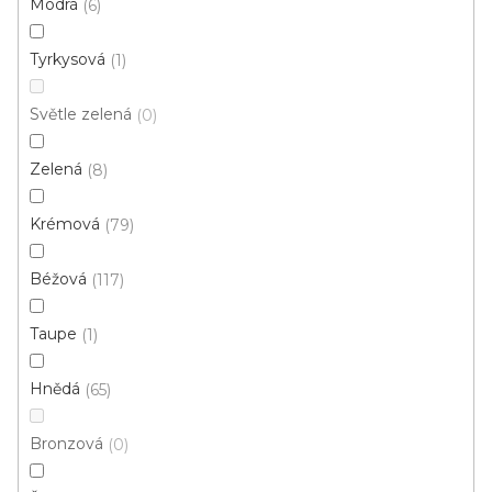
Modrá
6
d
u
Tyrkysová
1
k
t
Světle zelená
0
ů
Zelená
8
Krémová
79
Béžová
117
Kusový koberec HARMONIA 4003 0754
Taupe
1
Skladem externě, odesíláme do 2-3 dnů
Hnědá
65
314 Kč
od
/ ks
Bronzová
0