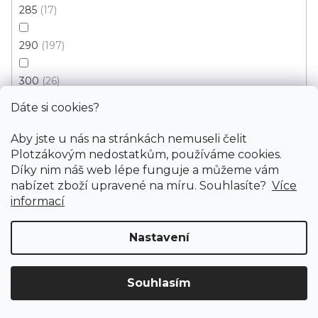
285
17
290
197
300
26
Dáte si cookies?
320
3
Aby jste u nás na stránkách nemuseli čelit
330
17
Plotzákovým nedostatkům, používáme cookies.
Díky nim náš web lépe funguje a můžeme vám
nabízet zboží upravené na míru. Souhlasíte?
Více
340
51
informací
Kusový koberec Berfin MIAMI 124 vizon
Skladem externě, odesíláme do 3 - 8 dní
350
2
Nastavení
370
28
547 Kč
od
/ ks
Souhlasím
400
Doprava ZDARMA
již od 4 990 Kč na vše! (pro
16
Vymazat filtry
ČR)
Registrujte se
a získejte
slevu 3%!
80x150 cm
120x180 cm
140x190 cm
160x220 cm