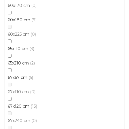
60x170 cm
0
Akce
60x180 cm
9
60x225 cm
0
65x110 cm
3
65x210 cm
2
67x67 cm
5
67x110 cm
0
67x120 cm
13
67x240 cm
0
Kusový koberec AURELIUS Grey vintage