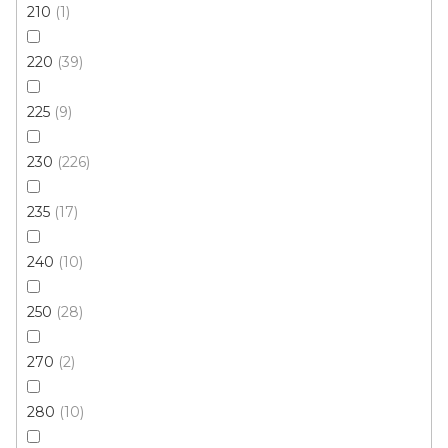
210
1
220
39
Kusový koberec FLOORLUX 20329 Silver-Black
Doprodej
225
9
Vyprodáno
230
226
389 Kč
od
/ ks
235
17
120x170 cm
240
10
250
28
270
2
280
10