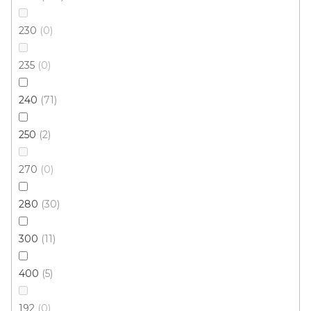
230
0
235
0
240
71
250
2
270
0
280
30
300
11
Kusový koberec Berfin ALFA NOVA 7205 brown
Skladem, ihned k odeslání
400
5
192
0