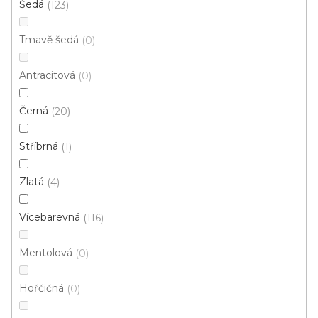
Šedá
123
60x100 cm
120x170 cm
Tmavě šedá
0
Doporučujeme
Antracitová
0
Černá
20
Stříbrná
1
Zlatá
4
Vícebarevná
116
Mentolová
0
Hořčičná
0