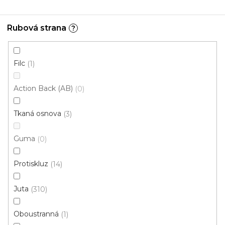
Kusový koberec Berfin ZARA 8108 grey
Rubová strana
?
Skladem, ihned k odeslání
Filc
1
378 Kč
od
/ ks
Action Back (AB)
0
60x100 cm
140x190 cm
Tkaná osnova
3
Guma
0
Protiskluz
14
Juta
310
Oboustranná
1