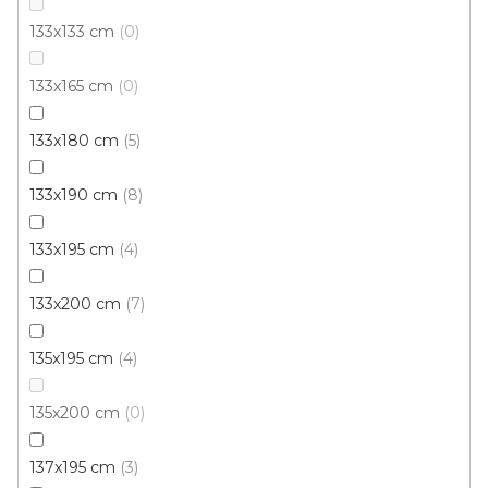
133x133 cm
0
133x165 cm
0
133x180 cm
5
Kusový koberec Berfin LAGOS 1088 beige
133x190 cm
8
Skladem, ihned k odeslání
133x195 cm
4
299 Kč
od
/ ks
133x200 cm
7
60x100 cm
160x220 cm
135x195 cm
4
135x200 cm
0
137x195 cm
3