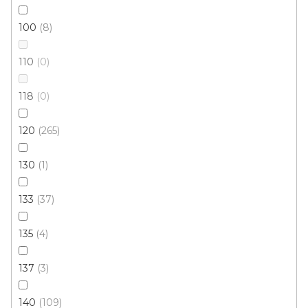
Skladem, ihned k odeslání
100
8
378 Kč
od
/ ks
110
0
60x100 cm
120x180 cm
118
0
120
265
130
1
133
37
135
4
137
3
140
109