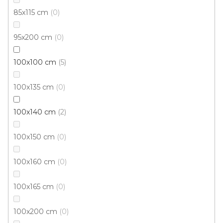
85x115 cm
0
95x200 cm
0
100x100 cm
5
100x135 cm
0
100x140 cm
2
100x150 cm
0
100x160 cm
0
100x165 cm
0
Kusový koberec Berfin MIAMI 129 grey
100x200 cm
0
Skladem externě, odesíláme do 3 - 8 dní