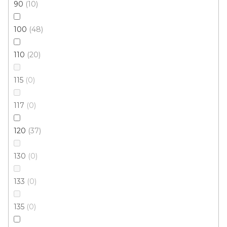
90
10
100
48
110
20
115
0
117
0
120
37
Kusový koberec FLOORLUX 20329 Coffee-Black
130
0
Doprodej
Momentálně nedostupné
133
0
135
0
389 Kč
od
/ ks