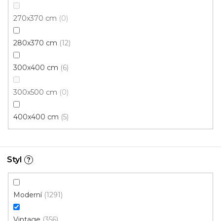
270x370 cm
0
280x370 cm
12
300x400 cm
6
300x500 cm
0
400x400 cm
5
Styl
?
Kusový koberec Berfin LAGOS 1675 beige
Skladem, ihned k odeslání
Moderní
1291
299 Kč
od
/ ks
Vintage
356