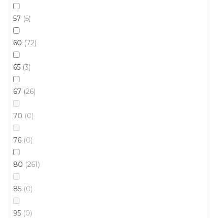
57
5
60
72
65
3
67
26
70
0
76
0
80
261
85
0
Kusový koberec Berfin ZARA 9660 yellow grey
95
0