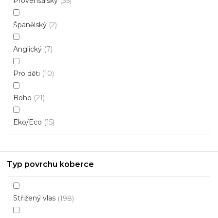
Provensálský
35
Španělský
2
Anglický
7
Pro děti
10
Boho
21
Eko/Eco
15
Kusový koberec Berfin ZARA 8108 beige
Zboží jsme aktuálně stáhli z nabídky. Pokud vás ale
zaujalo, napište na info@podlahyplotz.cz
Typ povrchu koberce
378 Kč
od
/ ks
Střižený vlas
198