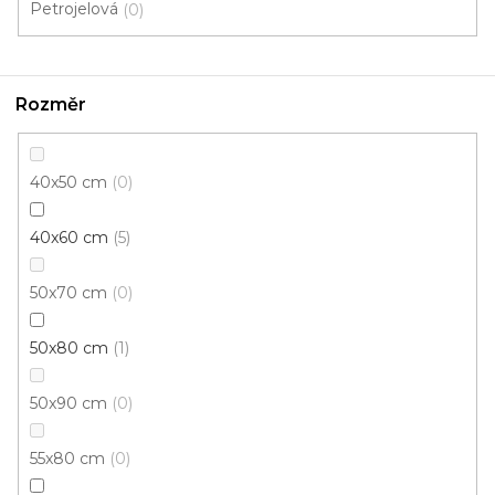
Petrojelová
0
Kusový koberec MULTICOLOR 1123
Skladem, ihned k odeslání
Rozměr
890 Kč
499 Kč
/ ks
40x50 cm
0
80x150 cm
40x60 cm
5
50x70 cm
0
50x80 cm
1
50x90 cm
0
55x80 cm
0