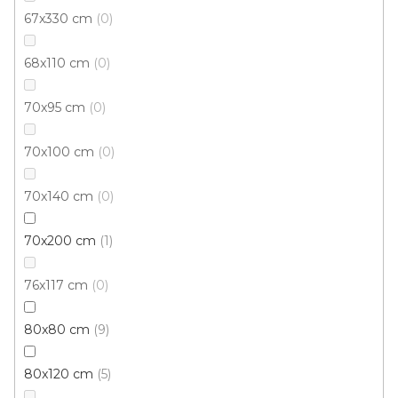
MIMOŘÁDNÁ AKCE do vyprodání
67x330 cm
0
Skladem, ihned k odeslání
68x110 cm
0
288 Kč
144 Kč
/ ks
70x95 cm
0
60x100 cm
70x100 cm
0
70x140 cm
0
70x200 cm
1
76x117 cm
0
80x80 cm
9
80x120 cm
5