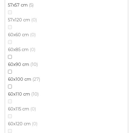
57x57 cm
5
57x120 cm
0
60x60 cm
0
60x85 cm
0
60x90 cm
10
Kusový koberec Berfin ENZO 1200 Platinium
Skladem, ihned k odeslání
60x100 cm
27
60x110 cm
10
8 857 Kč
/ ks
60x115 cm
0
150x225 cm
60x120 cm
0