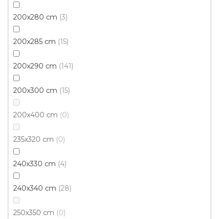
200x280 cm
3
200x285 cm
15
Kusový koberec Berfin LAGOS 1265 grey
Zboží jsme aktuálně stáhli z nabídky. Pokud vás ale
200x290 cm
141
zaujalo, napište na info@podlahyplotz.cz
200x300 cm
15
299 Kč
od
/ ks
200x400 cm
0
235x320 cm
0
160x220 cm
240x330 cm
4
240x340 cm
28
250x350 cm
0