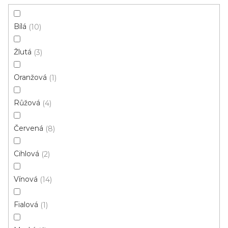
Ostatní
vám hodit
Bílá
10
V
Žlutá
3
ý
p
Oranžová
1
i
ZAVŘÍT FILTR
Růžová
s
4
p
Ř
Červená
8
r
Řadit podle:
Doporučujeme
a
o
z
Cihlová
2
d
e
u
Top poměr cena/kvalita
n
Vínová
14
k
í
t
p
Fialová
1
ů
r
o