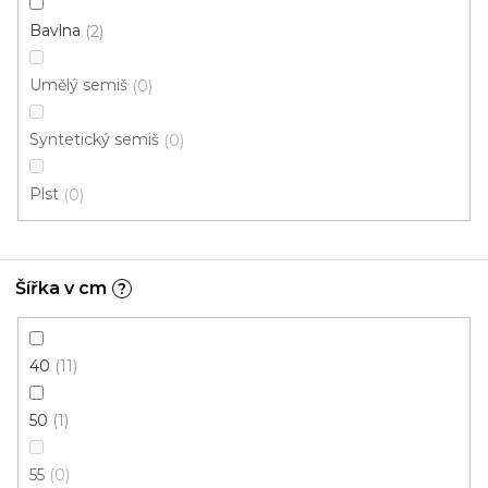
Bavlna
2
Umělý semiš
0
Syntetický semiš
0
Plst
0
Kusový koberec Berfin ZARA 8372 grey star
Skladem, ihned k odeslání
Šířka v cm
?
378 Kč
od
/ ks
40
11
50
1
60x100 cm
120x180 cm
160x220 cm
55
0