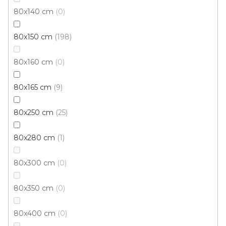
80x140 cm
0
80x150 cm
198
80x160 cm
0
80x165 cm
9
Kusový koberec BERFIN PORTE 2054 Black
80x250 cm
25
Brown
Skladem externě, odesíláme do 3 - 8 dní
80x280 cm
1
202 Kč
80x300 cm
0
od
/ ks
80x350 cm
0
50x80 cm
60x100 cm
80x150 cm
120x180 cm
80x400 cm
0