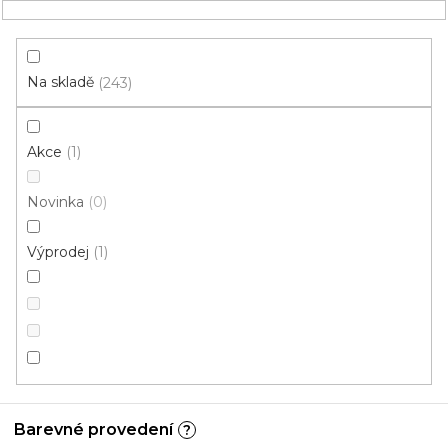
Přejít
NÁKUPNÍ
na
obsah
KOŠÍK
Na skladě
243
Akce
1
HLEDAT
Novinka
0
Kusové koberce
Výprodej
1
Vintage
Dle místností
Dle tvaru a
a použití
stylu
Barevné provedení
?
Mohlo by se