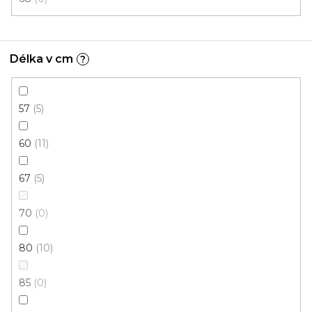
Délka v cm
?
Kusový koberec Berfin ALFA NOVA 7206 brown
Skladem, ihned k odeslání
57
5
60
11
384 Kč
od
/ ks
67
5
80x150 cm
70
0
80
10
85
0