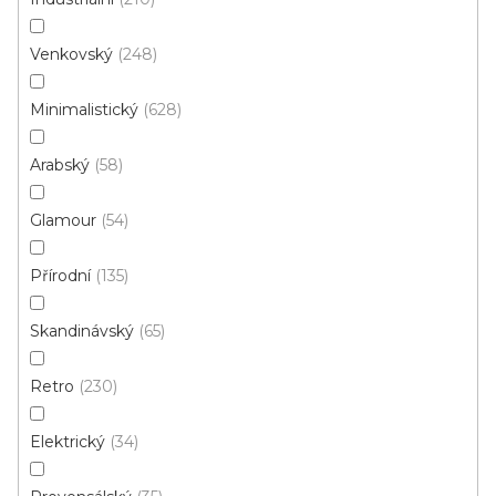
Venkovský
248
Kusový koberec ARUBA 4902 Grey
Skladem externě, odesíláme do 3 - 8 dní
Minimalistický
628
Arabský
58
330 Kč
od
/ ks
Glamour
54
60x100 cm
80x150 cm
80x250 cm
120x170 cm
Přírodní
135
Skandinávský
65
Retro
230
Elektrický
34