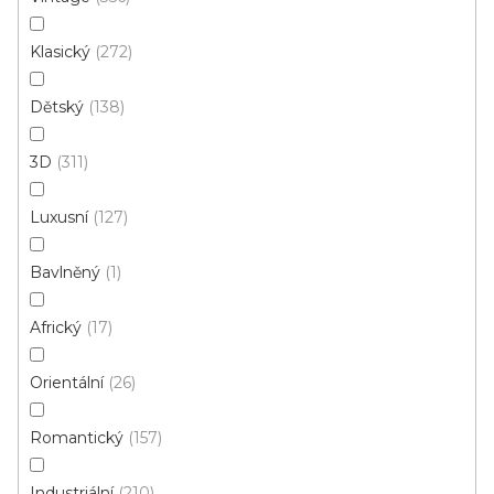
60x100 cm
160x220 cm
Klasický
272
Dětský
138
3D
311
Luxusní
127
Bavlněný
1
Africký
17
Orientální
26
Romantický
157
Industriální
210