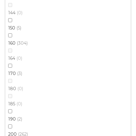
144
0
150
5
160
304
Kusový koberec Berfin ALFA NOVA 7202 brown
164
0
Skladem, ihned k odeslání
170
3
384 Kč
od
/ ks
180
0
80x150 cm
185
0
190
2
200
262