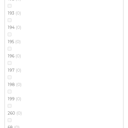
384 Kč
od
/ ks
193
0
80x150 cm
120x180 cm
194
0
195
0
196
0
197
0
198
0
199
0
260
0
68
0