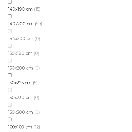
140x190 cm
15
140x200 cm
59
144x200 cm
0
150x180 cm
0
150x200 cm
0
150x225 cm
5
150x230 cm
0
Kusový koberec Berfin LAGOS 1088 grey
150x300 cm
0
Skladem, ihned k odeslání
160x160 cm
12