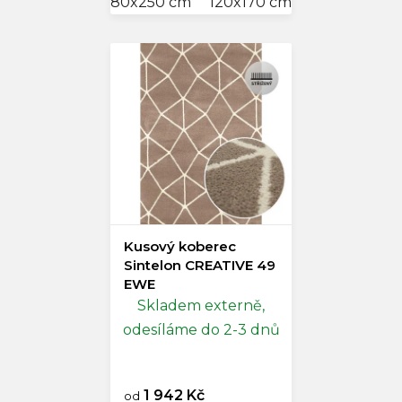
80x250 cm
120x170 cm
140x200 cm
Kusový koberec
Sintelon CREATIVE 49
EWE
Skladem externě,
odesíláme do 2-3 dnů
1 942 Kč
od