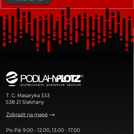
Z
á
p
a
t
T. G. Masaryka 333
í
538 21 Slatiňany
Zobrazit na mapě
Po-Pá: 9.00 - 12.00, 13.00 - 17.00