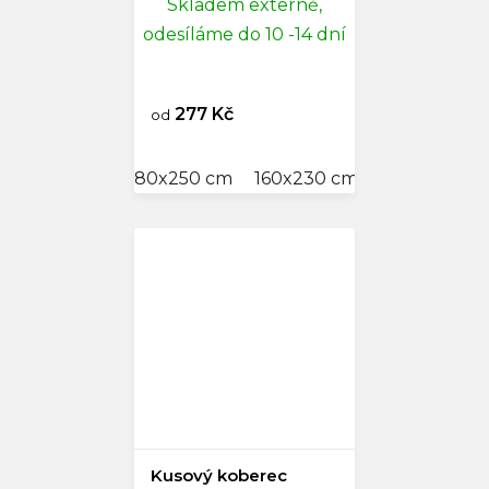
Skladem externě,
odesíláme do 10 -14 dní
277 Kč
od
80x250 cm
160x230 cm
200x290 c
Kusový koberec