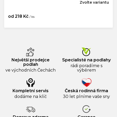
Zvolte variantu
od
218 Kč
/ ks
Měrná
cena:
Největší prodejce
Specialisté na podlahy
podlah
rádi poradíme s
ve východních Čechách
výběrem
Kompletní servis
Česká rodinná firma
dodáme na klíč
30 let plníme vaše sny