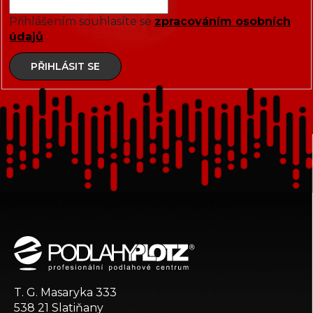
Přihlášením souhlasíte se
zpracováním osobních
údajů
PŘIHLÁSIT SE
Z
á
p
a
t
T. G. Masaryka 333
í
538 21 Slatiňany