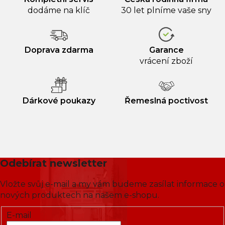
dodáme na klíč
30 let plníme vaše sny
Doprava zdarma
Garance
vrácení zboží
Dárkové poukazy
Řemeslná poctivost
Odebírat newsletter
Vložte svůj e-mail a my vám budeme zasílat informace o
nových produktech na našem e-shopu.
E-mail