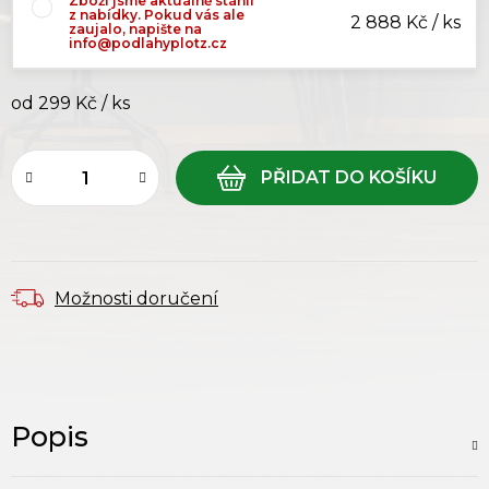
Zboží jsme aktuálně stáhli
z nabídky. Pokud vás ale
2 888 Kč / ks
zaujalo, napište na
info@podlahyplotz.cz
od
299 Kč
/ ks
Měrná cena:
Možnosti doručení
Popis