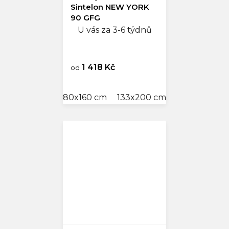
Sintelon NEW YORK
90 GFG
U vás za 3-6 týdnů
1 418 Kč
od
80x160 cm
133x200 cm
160x240 cm