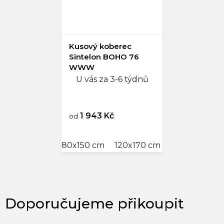
Kusový koberec
Sintelon BOHO 76
WWW
U vás za 3-6 týdnů
1 943 Kč
od
80x150 cm
120x170 cm
140x200 cm