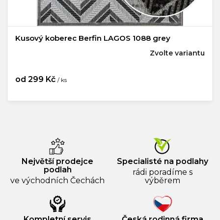
Kusový koberec Berfin LAGOS 1088 grey
Zvolte variantu
od
299 Kč
/ ks
Měrná
cena:
Největší prodejce
Specialisté na podlahy
podlah
rádi poradíme s
ve východních Čechách
výběrem
Kompletní servis
Česká rodinná firma