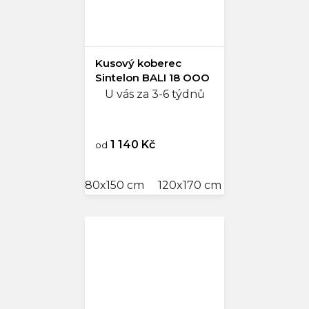
Kusový koberec
Sintelon BALI 18 OOO
U vás za 3-6 týdnů
1 140 Kč
od
80x150 cm
120x170 cm
160x230 cm