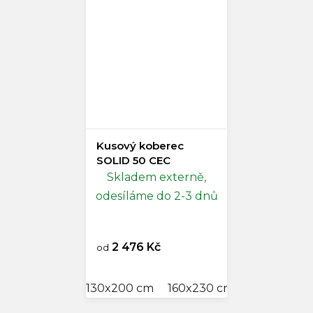
Kusový koberec
SOLID 50 CEC
Skladem externě,
odesíláme do 2-3 dnů
2 476 Kč
od
130x200 cm
160x230 cm
200x300 c