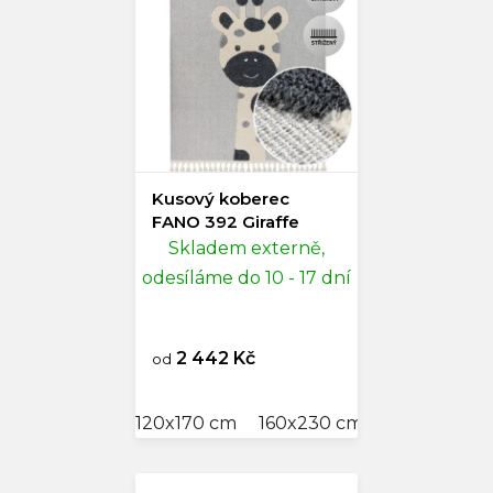
Kusový koberec
FANO 392 Giraffe
Skladem externě,
odesíláme do 10 - 17 dní
2 442 Kč
od
120x170 cm
160x230 cm