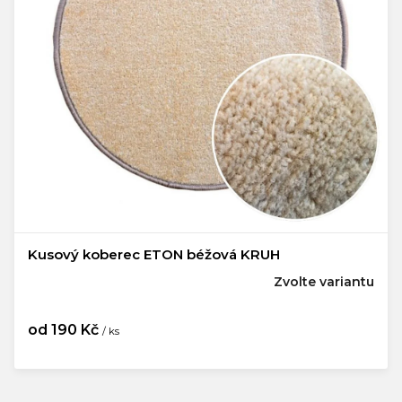
Kusový koberec ETON béžová KRUH
Zvolte variantu
od
190 Kč
/ ks
Měrná
cena: