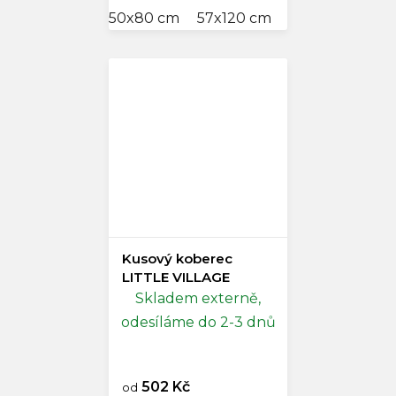
50x80 cm
57x120 cm
60x60 cm
60
Kusový koberec
LITTLE VILLAGE
Skladem externě,
odesíláme do 2-3 dnů
502 Kč
od