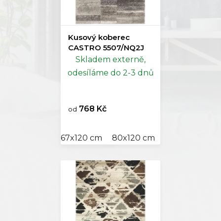
Kusový koberec
CASTRO 5507/NQ2J
Skladem externě,
odesíláme do 2-3 dnů
768 Kč
od
67x120 cm
80x120 cm
120x170 cm