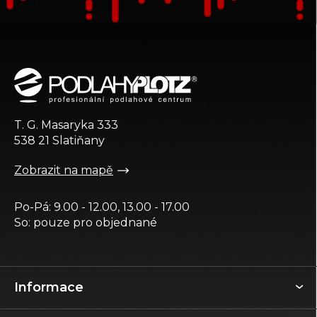
Z
á
p
a
t
T. G. Masaryka 333
í
538 21 Slatiňany
Zobrazit na mapě
Po-Pá: 9.00 - 12.00, 13.00 - 17.00
So: pouze pro objednané
Informace