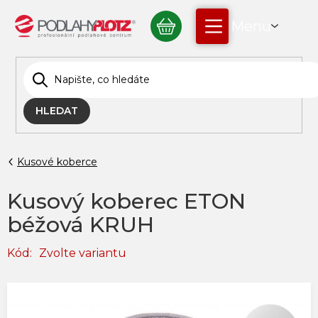
Přejít
NÁKUPNÍ
na
obsah
KOŠÍK
HLEDAT
Kusové koberce
Kusový koberec ETON
béžová KRUH
Kód:
Zvolte variantu