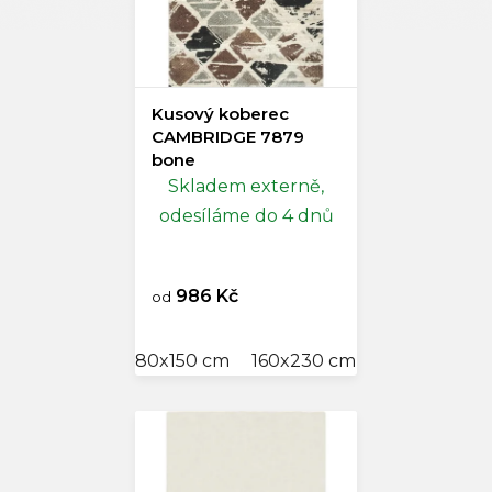
Kusový koberec
CAMBRIDGE 7879
bone
Skladem externě,
odesíláme do 4 dnů
986 Kč
od
80x150 cm
160x230 cm
200x290 cm