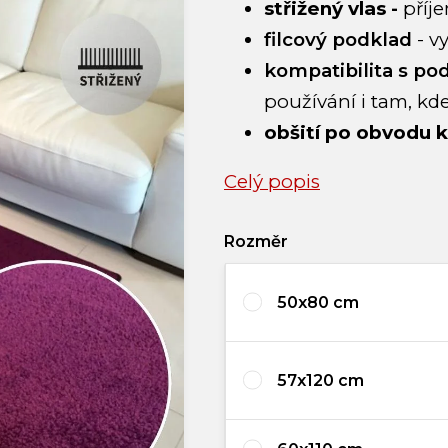
střižený vlas -
příj
filcový podklad
- v
kompatibilita s p
používání i tam, kde
obšití po obvodu 
Celý popis
Rozměr
50x80 cm
57x120 cm