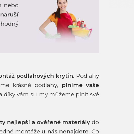
ím nebo
naruší
hodný
ontáž podlahových krytin.
Podlahy
íme krásné podlahy,
plníme vaše
 a díky vám si i my můžeme plnit své
ty nejlepší a ověřené materiály
do
sledné montáže
u nás nenajdete
. Co