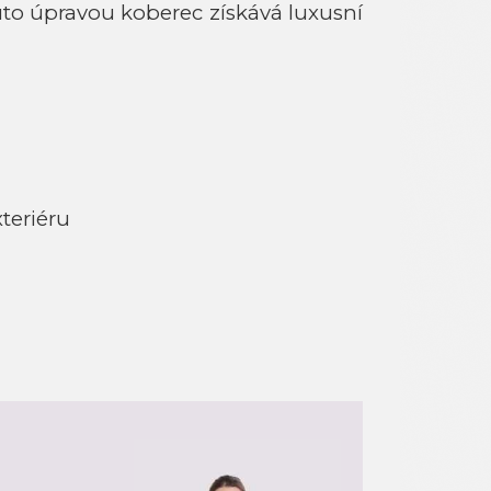
outo úpravou koberec získává luxusní
teriéru