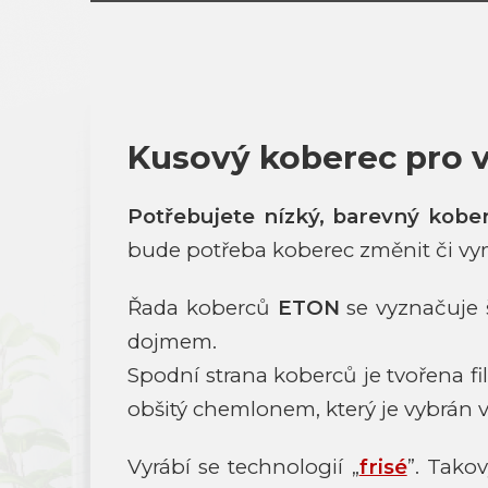
Kusový koberec pro 
Potřebujete nízký, barevný kober
bude potřeba koberec změnit či vy
Řada koberců
ETON
se vyznačuje š
dojmem.
Spodní strana koberců je tvořena fi
obšitý chemlonem, který je vybrán 
Vyrábí se technologií „
frisé
”. Tako