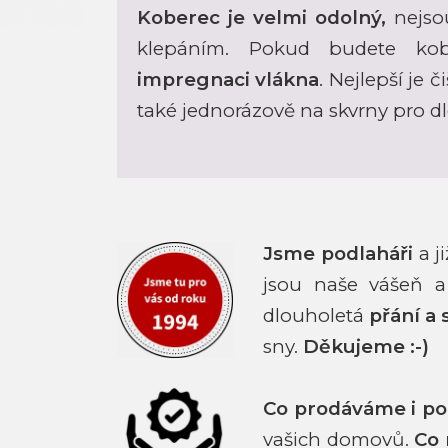
Koberec je velmi odolný,
nejso
klepáním. Pokud budete kobe
impregnaci vlákna
. Nejlepší je 
také jednorázově na skvrny pro 
Jsme podlaháři
a j
jsou naše vášeň a
dlouholetá
přání a 
sny.
Děkujeme :-)
Co prodáváme i p
vašich domovů.
Co