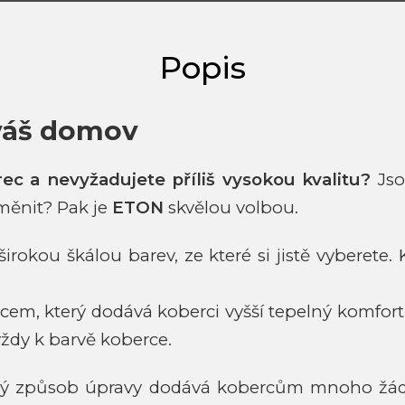
váš domov
ec a nevyžadujete příliš vysokou kvalitu?
Jso
měnit? Pak je
ETON
skvělou volbou.
irokou škálou barev, ze které si jistě vyberet
lcem, který dodává koberci vyšší tepelný komfort.
vždy k barvě koberce.
vý způsob úpravy dodává kobercům mnoho žádouc