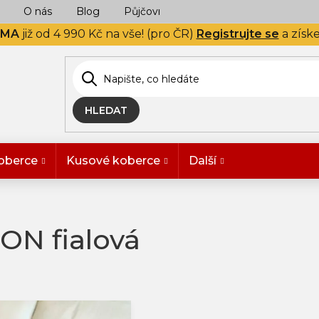
O nás
Blog
Půjčovna
Naše realizace
Hodn
RMA
již od 4 990 Kč na vše! (pro ČR)
Registrujte se
a získ
HLEDAT
oberce
Kusové koberce
Další
ON fialová