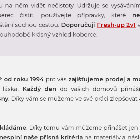
u na něm vidět nečistoty. Udržuje se vysáván
rec čistit, používejte přípravky, které
ne
čištění suchou cestou.
Doporučuji
Fresh-up 2v1
v
dlouhodobě krásný vzhled koberce.
iž
od roku 1994
pro vás
zajišťujeme prodej a m
 láska.
Každý den
do vašich domovů přináš
sny.
Díky vám se můžeme ve své
práci zlepšovat
okládáme
. Díky tomu vám můžeme přinášet jen
nesplní naše přísná kritéria
na materiály a ná