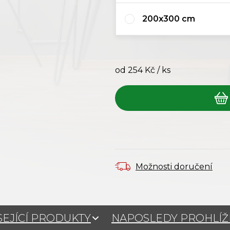
200x300 cm
od
254 Kč
/ ks
Měrná cena:
Možnosti doručení
SEJÍCÍ PRODUKTY
NAPOSLEDY PROHLÍ