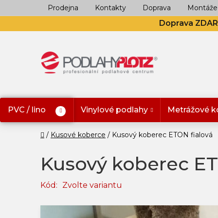
Přejít
Prodejna
Kontakty
Doprava
Montáže
na
Doprava ZDA
obsah
PVC / lino
Vinylové podlahy
Metrážové k
Domů
Kusové koberce
Kusový koberec ETON fialová
Kusový koberec ET
Kód:
Zvolte variantu