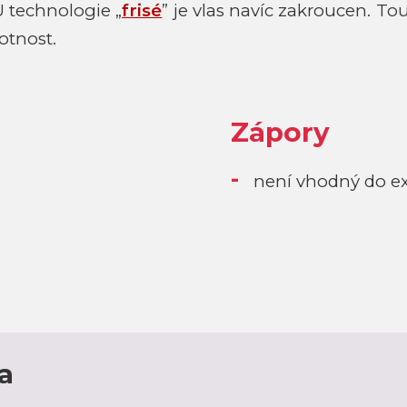
U technologie „
frisé
” je vlas navíc zakroucen. T
otnost.
Zápory
není vhodný do ex
a