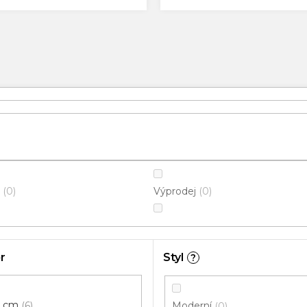
Výprodej
0
0
r
Styl
?
0 cm
6
Moderní
0