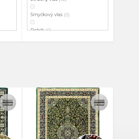
Smyčkový vlas
0
Potisk
0