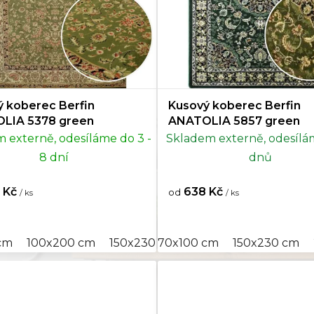
Romantický
0
0 cm
36
Industriální
0
0 cm
64
Venkovský
10
0 cm
154
 koberec Berfin
Kusový koberec Berfin
Minimalistický
0
LIA 5378 green
ANATOLIA 5857 green
 externě, odesíláme do 3 -
Skladem externě, odesílá
5 cm
12
Arabský
10
8 dní
dnů
0 cm
9
Glamour
0
 Kč
638 Kč
od
/ ks
/ ks
0 cm
1
Přírodní
0
cm
0x300 cm
100x200 cm
200x300 cm
150x230 cm
250x350 cm
70x100 cm
200x300 cm
300x400 cm
150x230 cm
250x3
0 cm
10
Skandinávský
0
5 cm
2
Retro
10