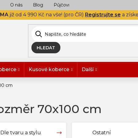
O nás
Blog
Půjčovna
Naše realizace
Hodn
RMA
již od 4 990 Kč na vše! (pro ČR)
Registrujte se
a získ
HLEDAT
oberce
Kusové koberce
Další
100 cm
Rozměr 70x100 cm
Dle tvaru a stylu
Ostatní