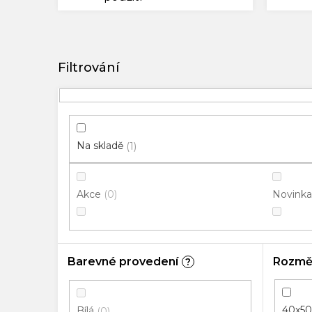
V
ý
p
i
s
p
Na skladě
1
r
o
Akce
Novinka
0
d
u
k
t
Barevné provedení
Rozmě
?
ů
40x5
Bílá
0