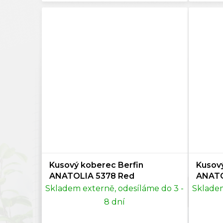
70x1
70x14
70x2
76x11
80x8
80x12
80x1
Kusový koberec Berfin
Kusový
ANATOLIA 5378 Red
ANATO
80x15
Skladem externě, odesíláme do 3 -
Skladem
80x16
8 dní