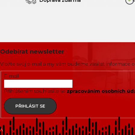
Doprava zdarma
100x1
100x1
100x1
100x1
Odebírat newsletter
100x1
Vložte svůj e-mail a my vám budeme zasílat informace
E-mail
100x
Přihlášením souhlasíte se
zpracováním osobních úd
110x1
PŘIHLÁSIT SE
118x1
120x1