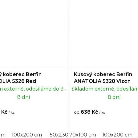
0 cm
10
Elektrický
0
0 cm
2
Provensálský
0
 cm
37
Španělský
0
0 cm
15
Anglický
0
0 cm
52
Pro děti
0
 koberec Berfin
Kusový koberec Berfin
0 cm
2
Boho
0
LIA 5328 Red
ANATOLIA 5328 Vizon
 externě, odesíláme do 3 -
Skladem externě, odesílám
0 cm
1
Eko/Eco
0
8 dní
8 dní
0 cm
7
 Kč
638 Kč
od
/ ks
/ ks
 cm
1
cm
0x300 cm
100x200 cm
200x300 cm
150x230 cm
250x350 cm
70x100 cm
150x300 cm
300x400 cm
100x200 cm
200x30