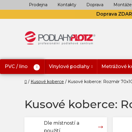
Přejít
Prodejna
Kontakty
Doprava
Montáže
na
Doprava ZDA
obsah
PVC / lino
Vinylové podlahy
Metrážové k
Domů
Kusové koberce
Kusové koberce: Rozměr 70x
Kusové koberce: 
Dle místností a
použití