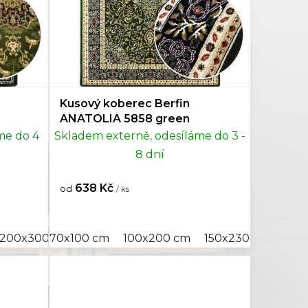
Kusový koberec Berfin
ANATOLIA 5858 green
me do 4
Skladem externě, odesíláme do 3 -
8 dní
638 Kč
od
/ ks
50 cm
200x300 cm
300x400 cm
70x100 cm
250x350 cm
100x200 cm
300x400 cm
150x230 cm
200