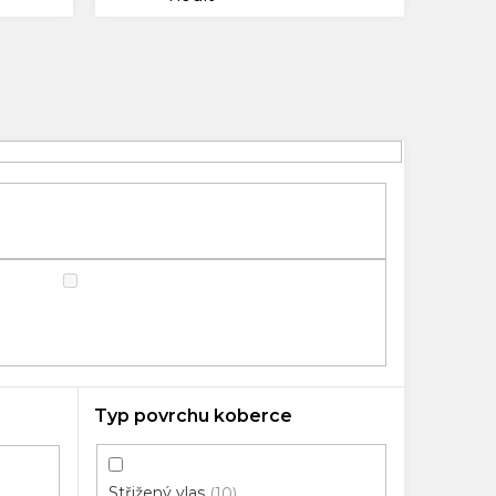
Typ povrchu koberce
Střižený vlas
10