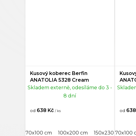
65x11
Tmavě šedá
0
65x21
Antracitová
0
67x67
Černá
1
67x11
Stříbrná
0
67x12
Zlatá
0
Kusový koberec Berfin
Kusový
67x24
Vícebarevná
10
ANATOLIA 5328 Cream
ANATO
Skladem externě, odesíláme do 3 -
Skladem
67x33
Mentolová
0
8 dní
68x11
Hořčičná
0
638 Kč
638
od
od
/ ks
70x95
Petrojelová
0
70x100 cm
100x200 cm
150x230 cm
70x100 
15