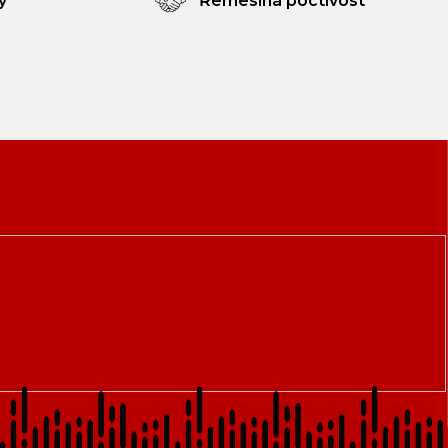
y
Řemeslná poctivost