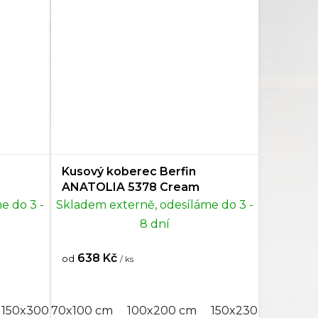
Kusový koberec Berfin
ANATOLIA 5378 Cream
e do 3 -
Skladem externě, odesíláme do 3 -
8 dní
638 Kč
od
/ ks
0 cm
150x300 cm
300x500 cm
250x350 cm
70x100 cm
200x300 cm
300x400 cm
100x200 cm
250x350 cm
150x230 cm
300x500 cm
300x400 
150