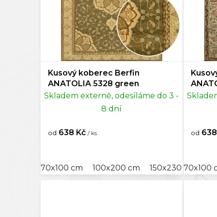
Tyrkysová
0
u
k
60x9
Světle zelená
0
t
ů
60x10
Zelená
4
60x11
Kusový koberec Berfin
Kusový
Krémová
1
ANATOLIA 5328 green
ANATO
Skladem externě, odesíláme do 3 -
Skladem
60x11
Béžová
0
8 dní
60x12
Taupe
0
638 Kč
638
od
od
/ ks
60x17
Hnědá
2
70x100 cm
100x200 cm
150x230 cm
70x100 
15
60x18
Bronzová
0
60x22
Šedá
0