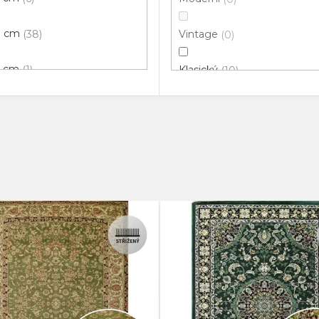
0 cm
38
Vintage
0
0 cm
1
Klasický
10
0 cm
64
Dětský
0
0 cm
7
3D
0
 cm
3
Luxusní
0
 cm
37
Bavlněný
0
0 cm
55
Africký
0
0 cm
11
Orientální
0
 cm
4