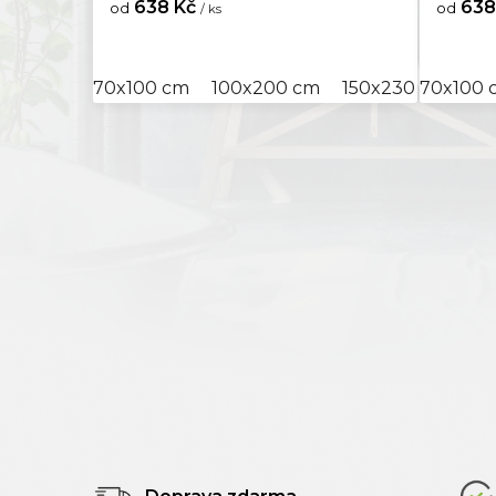
80x16
638 Kč
638
od
od
/ ks
80x2
70x100 cm
100x200 cm
150x230 cm
70x100 
15
80x2
80x3
80x3
80x4
85x11
95x20
100x1