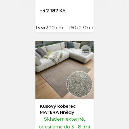
2 187 Kč
od
133x200 cm
160x230 cm
200x300 c
Kusový koberec
MATERA Hnědý
Skladem externě,
odesíláme do 3 - 8 dní