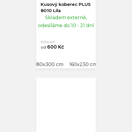
Kusový koberec PLUS
8010 Lila
Skladem externě,
odesíláme do 10 - 21 dní
834 Kč
600 Kč
od
80x300 cm
160x230 cm
280x370 c