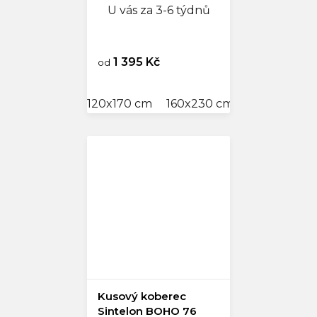
U vás za 3-6 týdnů
1 395 Kč
od
120x170 cm
160x230 cm
200x290 c
Kusový koberec
Sintelon BOHO 76