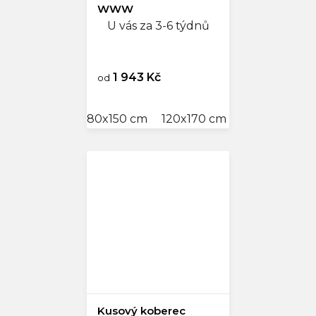
WWW
U vás za 3-6 týdnů
1 943 Kč
od
80x150 cm
120x170 cm
140x200 cm
Kusový koberec