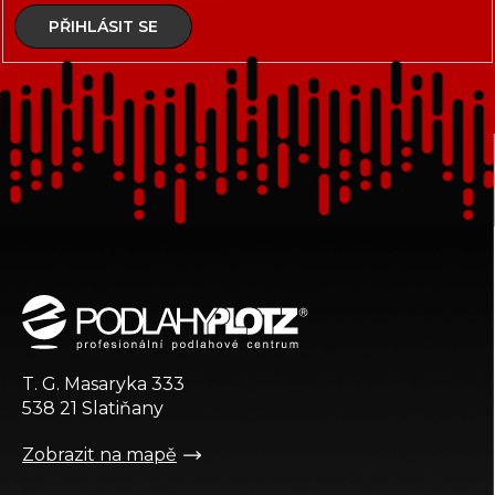
PŘIHLÁSIT SE
Z
á
p
a
t
T. G. Masaryka 333
í
538 21 Slatiňany
Zobrazit na mapě