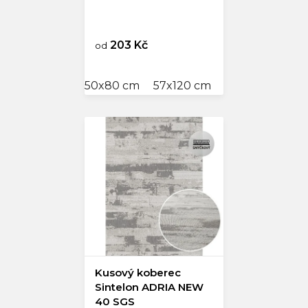
203 Kč
od
50x80 cm
57x120 cm
60x110 cm
80
Kusový koberec
Sintelon ADRIA NEW
40 SGS