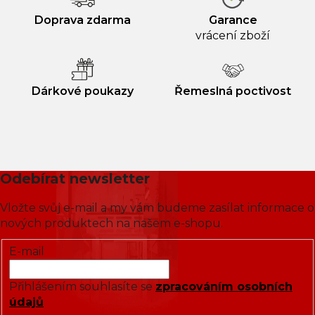
Doprava zdarma
Garance
vrácení zboží
Dárkové poukazy
Řemeslná poctivost
Odebírat newsletter
Vložte svůj e-mail a my vám budeme zasílat informace o
nových produktech na našem e-shopu.
E-mail
Přihlášením souhlasíte se
zpracováním osobních
údajů