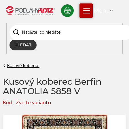
Přejít
NÁKUPNÍ
na
obsah
KOŠÍK
HLEDAT
Kusové koberce
Kusový koberec Berfin
ANATOLIA 5858 V
Kód:
Zvolte variantu