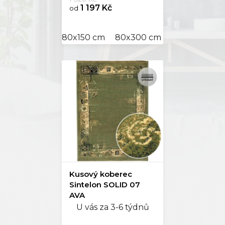
1 197 Kč
od
80x150 cm
80x300 cm
120x170 cm
Kusový koberec
Sintelon SOLID 07
AVA
U vás za 3-6 týdnů