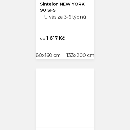
Sintelon NEW YORK
90 SFS
U vás za 3-6 týdnů
1 617 Kč
od
80x160 cm
133x200 cm
160x240 cm