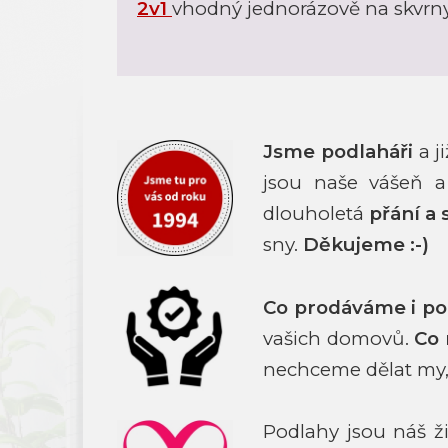
2v1
vhodný jednorázově na skvrn
Jsme podlaháři
a j
jsou naše vášeň a
dlouholetá
přání a 
sny.
Děkujeme :-)
Co prodáváme i p
vašich domovů.
Co
nechceme dělat my,
Podlahy jsou náš 