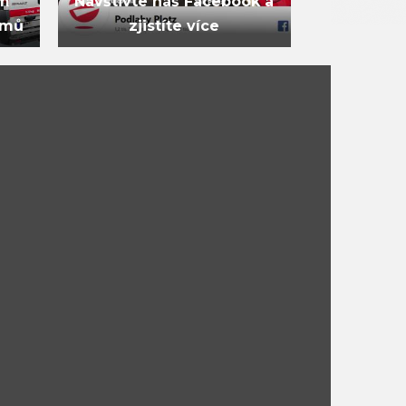
ám
Navštivte náš Facebook a
omů
zjistíte více