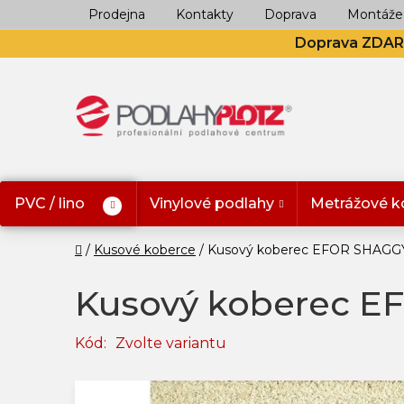
Přejít
Prodejna
Kontakty
Doprava
Montáže
na
Doprava ZDA
obsah
PVC / lino
Vinylové podlahy
Metrážové k
Domů
Kusové koberce
Kusový koberec EFOR SHAGGY
Kusový koberec E
Kód:
Zvolte variantu