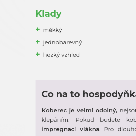
Klady
měkký
jednobarevný
hezký vzhled
Co na to hospodyňk
Koberec je velmi odolný,
nejso
klepáním. Pokud budete kobe
impregnaci vlákna
. Pro dlou