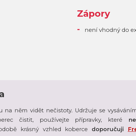
Zápory
není vhodný do ex
a
u na něm vidět nečistoty. Udržuje se vysáván
rec čistit, používejte přípravky, které
ne
hodobě krásný vzhled koberce
doporučuji
Fr