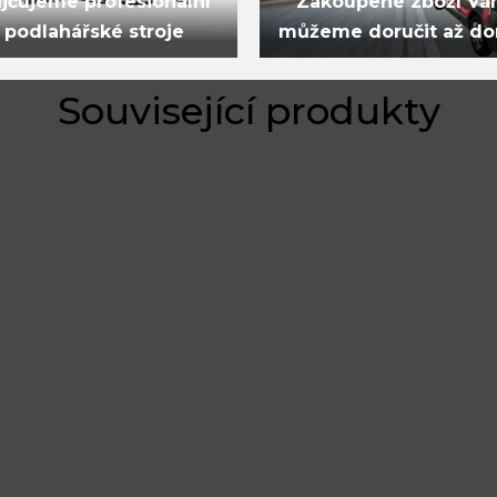
jčujeme profesionální
Zakoupené zboží V
podlahářské stroje
můžeme doručit až d