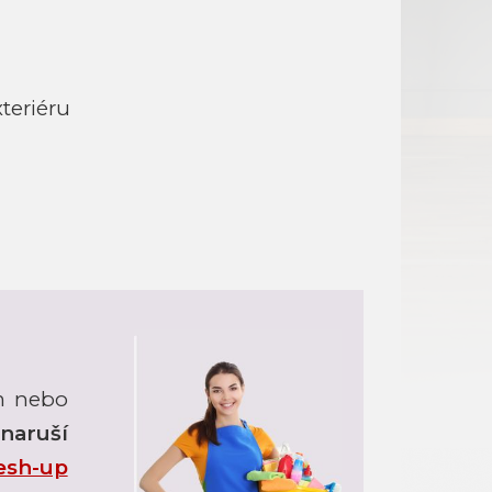
teriéru
ím nebo
naruší
esh-up