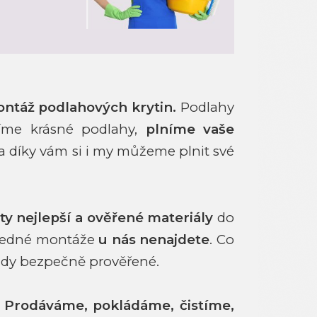
ontáž podlahových krytin.
Podlahy
íme krásné podlahy,
plníme vaše
 a díky vám si i my můžeme plnit své
ty nejlepší a ověřené materiály
do
sledné montáže
u nás nenajdete
. Co
vždy bezpečně prověřené.
.
Prodáváme, pokládáme, čistíme,