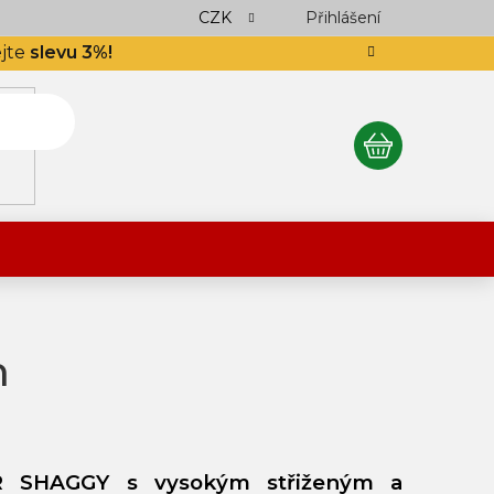
ocení obchodu
Podlahář až domů
CZK
Přihlášení
Výkup návinek
S
ejte
slevu 3%!
NÁKUPNÍ
KOŠÍK
m
R SHAGGY
s vysokým střiženým a