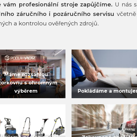
ké vám
profesionální stroje zapůjčíme.
U nás s
lního záručního i pozáručního
servisu
včetně 
ných a kontrolou ověřených zdrojů.
Máme rozsáhlou
zorkovnu s ohromným
výběrem
Pokládáme a montuj