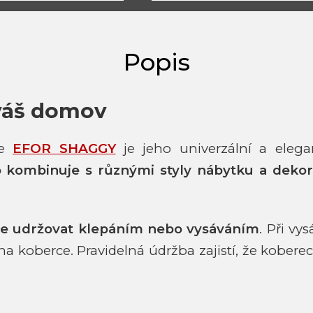
váš domov
ce
EFOR SHAGGY
je jeho univerzální a elega
kombinuje s různými styly nábytku a dekor
je udržovat klepáním nebo vysáváním
. Při vy
kna koberce. Pravidelná údržba zajistí, že kober