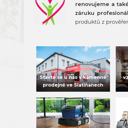
renovujeme a ta
záruku profesioná
produktů z prověře
Stavte se u nás v kamenné
v
prodejně ve Slatiňanech