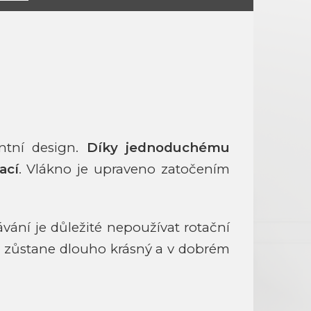
ntní design.
Díky jednoduchému
ací
. Vlákno je upraveno zatočením
sávání je důležité nepoužívat rotační
ec zůstane dlouho krásný a v dobrém