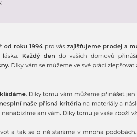
y.
iž
od roku 1994
pro vás
zajišťujeme prodej a m
 láska.
Každý den
do vašich domovů přináš
sny.
Díky vám se můžeme ve své
práci zlepšovat
okládáme
. Díky tomu vám můžeme přinášet jen
nesplní naše přísná kritéria
na materiály a ná
 nenabízíme ani vám.
Díky tomu je vaše zboží 
život a tak se o ně staráme v mnoha podobách