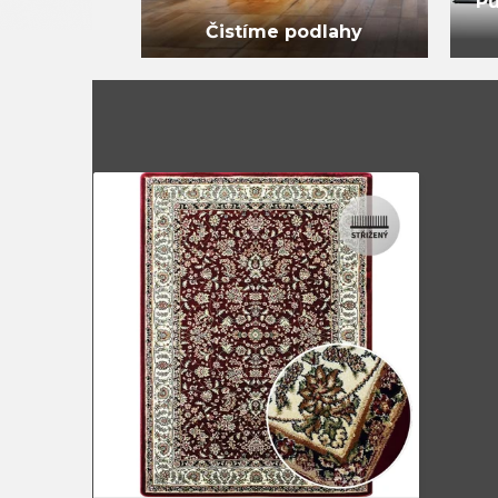
Pů
Čistíme podlahy