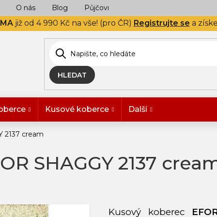
O nás
Blog
Půjčovna
Naše realizace
Hodn
RMA
již od 4 990 Kč na vše! (pro ČR)
Registrujte se
a získ
HLEDAT
oberce
Kusové koberce
Další
 2137 cream
FOR SHAGGY 2137 crea
Kusový koberec
EFO