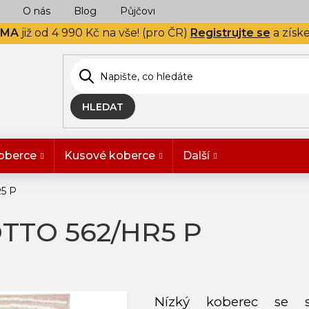
O nás
Blog
Půjčovna
Naše realizace
Hodn
RMA
již od 4 990 Kč na vše! (pro ČR)
Registrujte se
a získ
HLEDAT
oberce
Kusové koberce
Další
5 P
OTTO 562/HR5 P
Nízký koberec se s