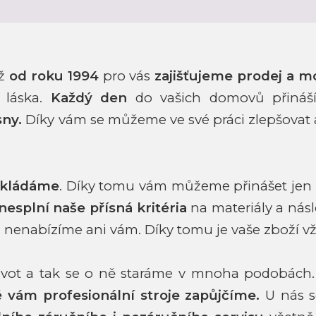
iž
od roku 1994
pro vás
zajišťujeme prodej a m
 láska.
Každý den
do vašich domovů přináš
sny.
Díky vám se můžeme ve své
práci zlepšovat
okládáme
. Díky tomu vám můžeme přinášet jen
nesplní naše přísná kritéria
na materiály a ná
 nenabízíme ani vám.
Díky tomu je vaše zboží 
život a tak se o ně staráme v mnoha podobách
ké vám
profesionální stroje zapůjčíme.
U nás s