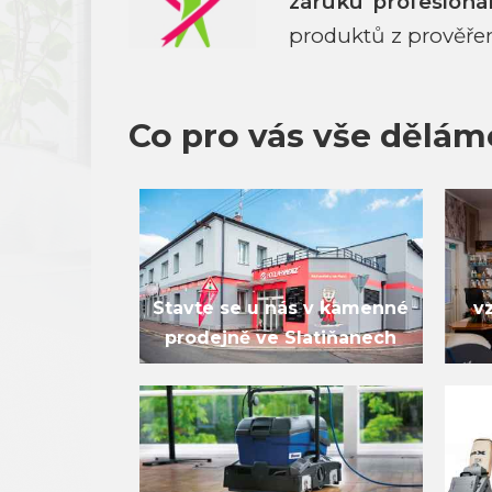
záruku profesioná
produktů z prověře
Co pro vás vše dělám
Stavte se u nás v kamenné
v
prodejně ve Slatiňanech