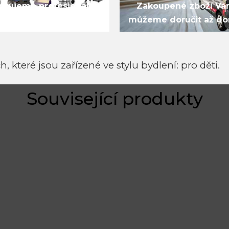
jčujeme profesionální
Zakoupené zboží V
podlahářské stroje
můžeme doručit až d
h, které jsou zařízené ve stylu bydlení:
pro děti.