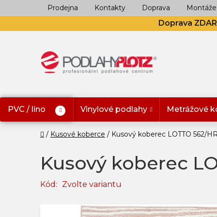
Přejít
Prodejna
Kontakty
Doprava
Montáže
na
Doprava ZDA
obsah
PVC / lino
Vinylové podlahy
Metrážové k
Domů
Kusové koberce
Kusový koberec LOTTO 562/HR
Kusový koberec L
Kód:
Zvolte variantu