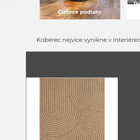
Pů
Čistíme podlahy
Koberec nejvíce vynikne v interiérec