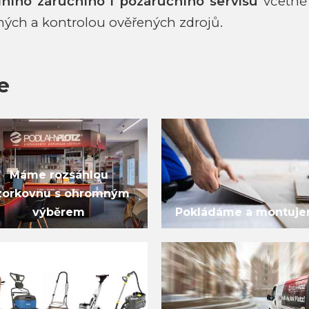
lního záručního i pozáručního
servisu
včetně 
ných a kontrolou ověřených zdrojů.
e
Máme rozsáhlou
zorkovnu s ohromným
výběrem
Pokládáme a montuj