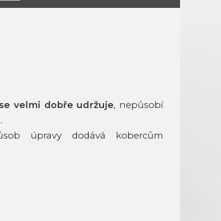
se velmi dobře udržuje
, nepůsobí
u.
ůsob úpravy dodává kobercům