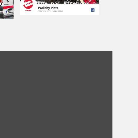
ám
Navštivte náš Facebook a
omů
zjistíte více