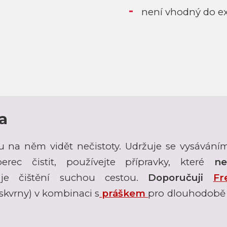
není vhodný do ex
a
u na něm vidět nečistoty. Udržuje se vysáván
rec čistit, používejte přípravky, které
ne
 je čištění suchou cestou.
Doporučuji
Fr
skvrny) v kombinaci s
práškem
pro dlouhodobě 