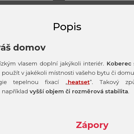
váš domov
kým vlasem doplní jakýkoli interiér.
Koberec 
oužít v jakékoli místnosti vašeho bytu či dom
ie tepelnou fixací „
heatset
”. Takový zp
e například
vyšší objem či rozměrová stabilita
.
Zápory