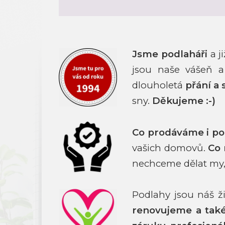
Jsme podlaháři
a j
jsou naše vášeň a
dlouholetá
přání a 
sny.
Děkujeme :-)
Co prodáváme i p
vašich domovů.
Co
nechceme dělat my,
Podlahy jsou náš 
renovujeme a ta