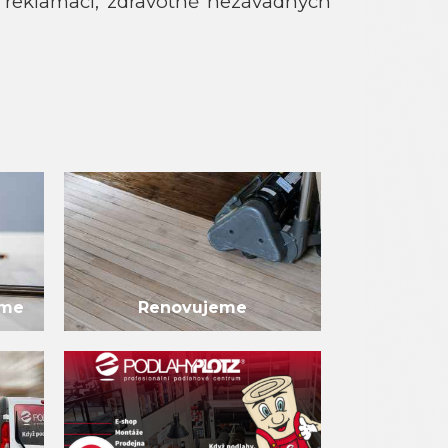
reklamací, zdravotně nezávadných
eme
Renovujeme