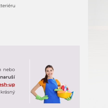
teriéru
ím nebo
naruší
esh-up
krásný