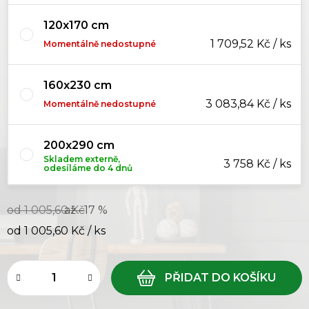
120x170 cm
1 709,52 Kč / ks
Momentálně nedostupné
160x230 cm
3 083,84 Kč / ks
Momentálně nedostupné
200x290 cm
Skladem externě,
3 758 Kč / ks
odesíláme do 4 dnů
od 1 005,60 Kč
až –17 %
od
1 005,60 Kč
/ ks
Měrná cena: