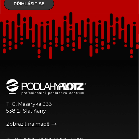
PŘIHLÁSIT SE
Z
á
p
a
t
T. G. Masaryka 333
í
538 21 Slatiňany
Zobrazit na mapě