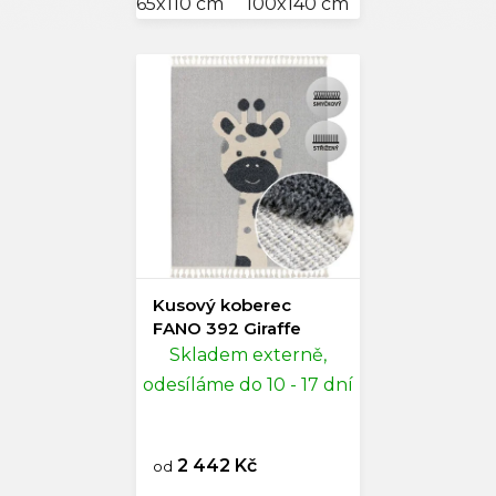
65x110 cm
100x140 cm
135x195 cm
Kusový koberec
FANO 392 Giraffe
Skladem externě,
odesíláme do 10 - 17 dní
2 442 Kč
od