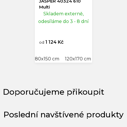
JASPER 40324 610
Multi
Skladem externě,
odesíláme do 3 - 8 dní
1 124 Kč
od
80x150 cm
120x170 cm
140x200 cm
Poslední navštívené produkty