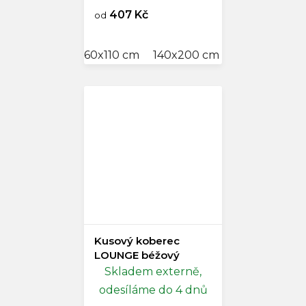
407 Kč
od
60x110 cm
140x200 cm
200x300 cm
Kusový koberec
LOUNGE béžový
Skladem externě,
odesíláme do 4 dnů