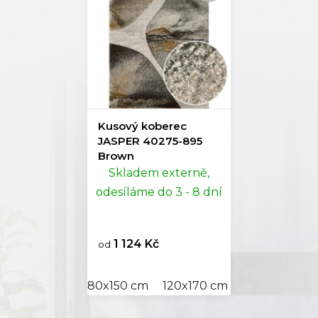
Kusový koberec
JASPER 40275-895
Brown
Skladem externě,
odesíláme do 3 - 8 dní
1 124 Kč
od
80x150 cm
120x170 cm
140x200 cm