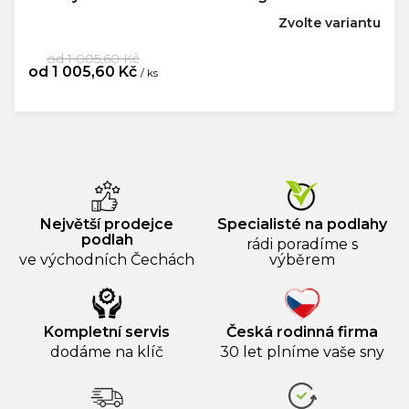
Zvolte variantu
od 1 005,60 Kč
od
1 005,60 Kč
/ ks
Měrná
cena:
Největší prodejce
Specialisté na podlahy
podlah
rádi poradíme s
ve východních Čechách
výběrem
Kompletní servis
Česká rodinná firma
dodáme na klíč
30 let plníme vaše sny