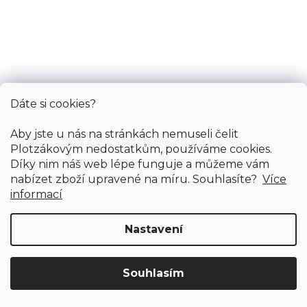
Laminátová plovoucí podlaha MEISTER LC 150
Dub Taverna 6428
Dostupnost na ověření
Dáte si cookies?
604 Kč
/ m2
Aby jste u nás na stránkách nemuseli čelit
Měrná
236,86 Kč / 1 m2
cena:
Plotzákovým nedostatkům, používáme cookies.
Díky nim náš web lépe funguje a můžeme vám
2,55 m²
nabízet zboží upravené na míru. Souhlasíte?
Více
informací
Nastavení
Souhlasím
Doprava ZDARMA
již od 4 990 Kč na vše! (pro
Vymazat filtry
ČR)
Registrujte se
a získejte
slevu 3%!