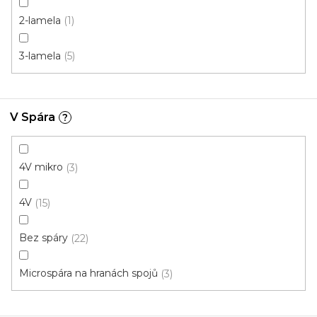
Laminátová plovoucí podlaha EGGER CLASSIC LP
2-lamela
1
7/31 EIR Dub Brook grey 2969
Doprodej
Skladem, ihned k odeslání
3-lamela
5
199 Kč
/ m2
Měrná
80,21 Kč / 1 m2
cena:
V Spára
?
2,481 m²
4V mikro
3
4V
15
Bez spáry
22
Microspára na hranách spojů
3