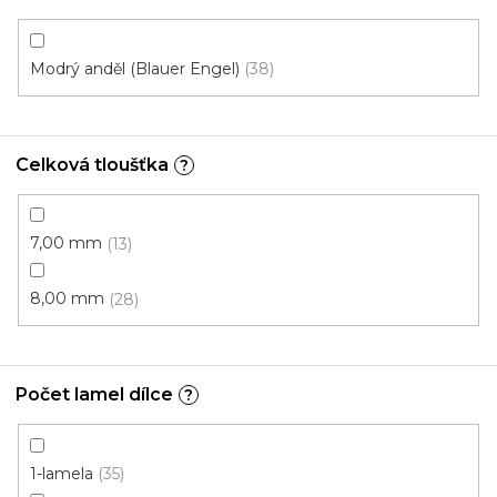
o
z
d
e
u
n
Modrý anděl (Blauer Engel)
38
k
í
t
p
ů
r
Celková tloušťka
?
o
d
u
7,00 mm
13
k
t
8,00 mm
28
ů
Počet lamel dílce
?
1-lamela
35