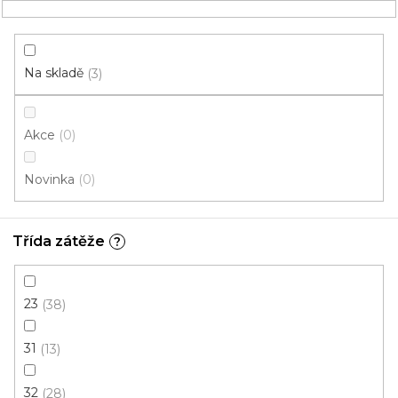
Přejít
NÁKUPNÍ
na
obsah
KOŠÍK
Na skladě
3
Akce
0
HLEDAT
Novinka
0
Laminátové podlahy
Třída zátěže
?
Komerční
23
38
BARVA -
PRKNA
plovoucí
laminátová
31
13
podlaha
podlaha
32
28
PARKETY
LEVNÉ