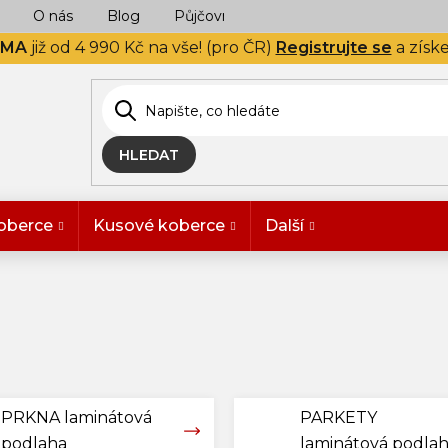
O nás
Blog
Půjčovna
Naše realizace
Hodn
RMA
již od 4 990 Kč na vše! (pro ČR)
Registrujte se
a získ
HLEDAT
oberce
Kusové koberce
Další
é
PRKNA laminátová
PARKETY
podlaha
laminátová podla