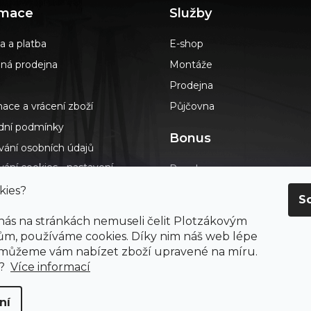
rmace
Služby
a a platba
E-shop
á prodejna
Montáže
Prodejna
ace a vrácení zboží
Půjčovna
ní podmínky
Bonus
vání osobních údajů
ání cookies - nastavení
Poradna
s
Podlahář až domů
kies?
S
dotazy
Blog
 nás na stránkách nemuseli čelit Plotzákovým
t
Výkup návinek
m, používáme cookies. Díky nim náš web lépe
ení o přístupnosti
 můžeme vám nabízet zboží upravené na míru.
Průvodce výběrem podlah
ay
e?
Více informací
ní