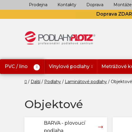
Přejít
Prodejna
Kontakty
Doprava
Montáže
na
Doprava ZDA
obsah
PVC / lino
Vinylové podlahy
Metrážové k
Domů
Další
Podlahy
Laminátové podlahy
Objektov
Objektové
BARVA - plovoucí
podlaha