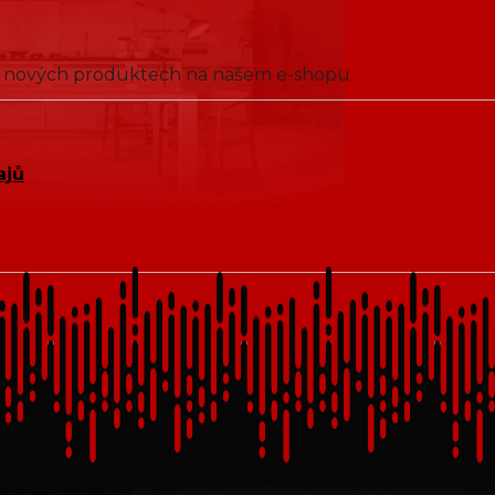
 o nových produktech na našem e-shopu.
ajů