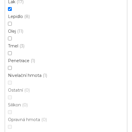
Lak
17
169 Kč
/ ks
Měrná
338 Kč / 1 l
cena:
Lepidlo
8
500 g
Olej
11
Tmel
3
Penetrace
1
Nivelační hmota
1
Ostatní
0
Silikon
0
Opravná hmota
0