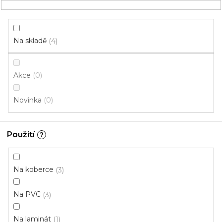
Přejít
NÁKUPNÍ
na
obsah
KOŠÍK
Na skladě
4
Akce
0
HLEDAT
Novinka
0
Chemie
Použití
?
Na dřevo Lepidlo
Na koberce
3
LEPIDLA
LAKY
Na PVC
3
Na laminát
1
STĚRKY a