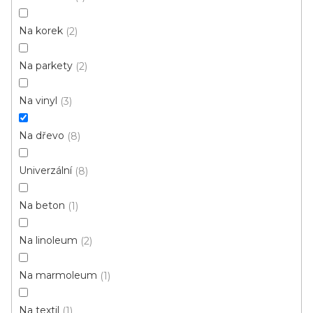
OLEJE
opravné
hmoty
Na korek
2
PENETRACE
TMELY
Na parkety
2
Na vinyl
3
V
Na dřevo
8
ý
p
Univerzální
8
i
ZAVŘÍT FILTR
s
Na beton
1
p
Ř
r
Řadit podle:
Doporučujeme
Na linoleum
2
a
o
z
d
Na marmoleum
1
e
u
n
Na textil
1