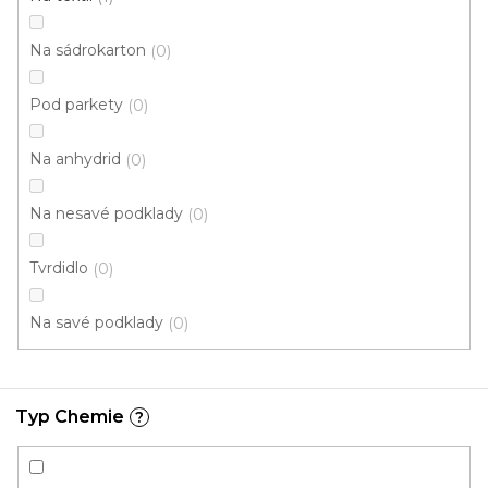
k
í
t
p
Na sádrokarton
0
ů
r
o
Pod parkety
0
d
u
Na anhydrid
0
k
t
Na nesavé podklady
0
ů
Tvrdidlo
0
Na savé podklady
0
Typ Chemie
?
Lepidlo na dřevo WOODFIX D3
Skladem, ihned k odeslání