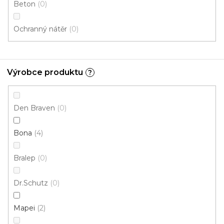
Beton
0
Ochranný nátěr
0
Lepidlo F599 HD 500ml
Výrobce produktu
?
Skladem, ihned k odeslání
257 Kč
Den Braven
0
/ ks
Měrná
514 Kč / 1 l
cena:
Bona
4
Bralep
0
Dr.Schutz
0
Mapei
2