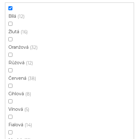
Instituce aj.
vám hodit
Bílá
12
V
Žlutá
16
ý
p
Oranžová
32
i
ZAVŘÍT FILTR
Růžová
s
12
p
Ř
Červená
38
r
Řadit podle:
Doporučujeme
a
o
z
Cihlová
8
d
e
u
n
Vínová
5
k
í
t
p
Fialová
14
ů
r
o