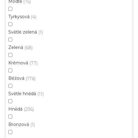
Modrá
75
d
u
Tyrkysová
4
k
t
Světle zelená
1
ů
Zelená
68
Krémová
77
Béžová
176
Koberec metráž SPRING / filc 6400
Světle hnědá
11
Skladem externě, odesíláme do 2-3 dnů
Hnědá
236
312 Kč
/ m2
Bronzová
1