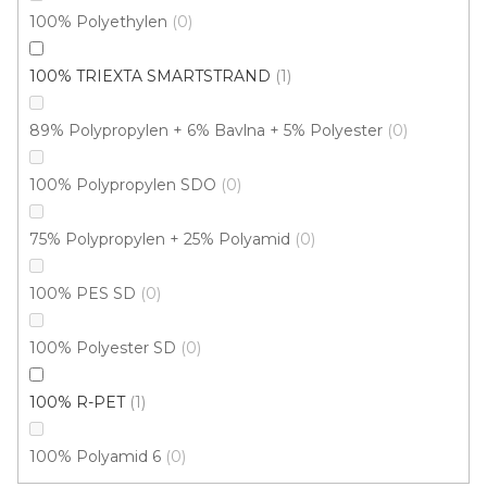
100% Polyethylen
0
100% TRIEXTA SMARTSTRAND
1
89% Polypropylen + 6% Bavlna + 5% Polyester
0
100% Polypropylen SDO
0
75% Polypropylen + 25% Polyamid
0
100% PES SD
0
100% Polyester SD
0
Metrážový koberec RUTA 90
U vás za 4-10 dní
100% R-PET
1
100% Polyamid 6
0
365 Kč
/ m2