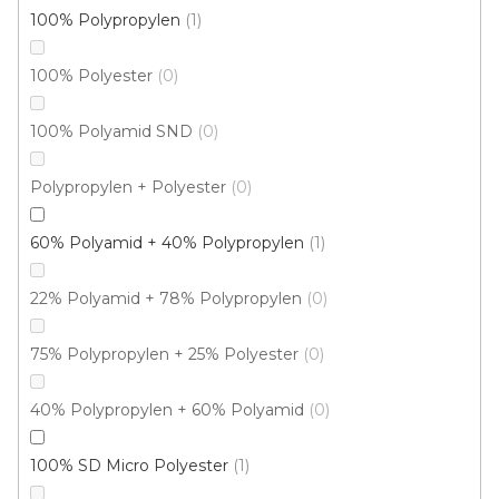
100% Polypropylen
1
100% Polyester
0
100% Polyamid SND
0
Metrážový koberec PALLADIO 9704
Skladem externě, odesíláme do 2-3 dnů
Polypropylen + Polyester
0
60% Polyamid + 40% Polypropylen
1
973 Kč
/ m2
22% Polyamid + 78% Polypropylen
0
4 m
75% Polypropylen + 25% Polyester
0
40% Polypropylen + 60% Polyamid
0
100% SD Micro Polyester
1