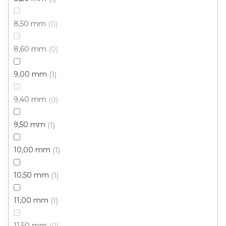
8,50 mm
0
8,60 mm
0
9,00 mm
1
9,40 mm
0
Metrážový koberec NANO SMART 890
U vás za 3-7 dní
9,50 mm
1
10,00 mm
1
1 619 Kč
/ m2
10,50 mm
1
4 m
11,00 mm
1
11,50 mm
0