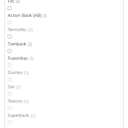
Filc
6
Action Back (AB)
1
Termofilc
0
Twinback
2
Koberec metráž AVELINO /TB 90
Fusionbac
1
Skladem externě, odesíláme do 2-3 dnů
Duotex
0
750 Kč
/ m2
Gel
0
4 m
Texicon
0
Superback
0