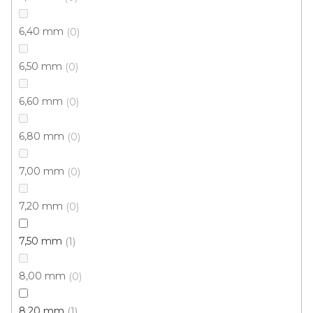
Koberec metráž Chelsea 112 Sea Salt
6,40 mm
0
U vás za 4-8 týdnů
6,50 mm
0
1 513 Kč
/ m2
6,60 mm
0
5 m
4 m
6,80 mm
0
7,00 mm
0
7,20 mm
0
7,50 mm
1
8,00 mm
0
8,20 mm
1