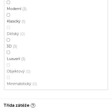
Moderní
3
Klasický
1
Dětský
0
3D
3
Luxusní
3
Objektový
0
Minimalistický
0
Třída zátěže
?
Koberec metráž SPINTA 33