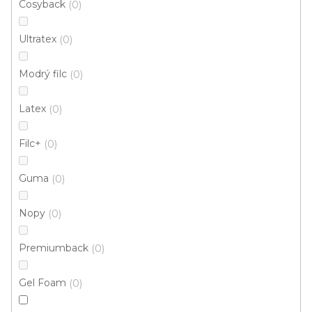
Cosyback
0
Ultratex
0
Modrý filc
0
Latex
0
Filc+
0
Guma
0
Nopy
0
Premiumback
0
Koberec metráž KASHMIRA / Twinback 7907
Doprodej
Gel Foam
0
Skladem externě, odesíláme do 2-3 dnů