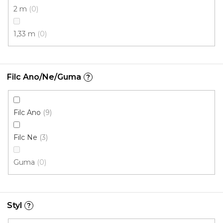
2 m
0
1,33 m
0
Filc Ano/Ne/Guma
?
Filc Ano
9
Metrážový koberec SERENA 6631
Skladem externě, odesíláme do 2-3 dnů
Filc Ne
3
Guma
0
545 Kč
/ m2
5 m
4 m
Styl
?