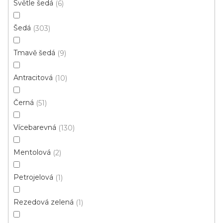
Světle šedá
6
4 m
Šedá
303
Tmavě šedá
9
Antracitová
10
Černá
51
Vícebarevná
130
Mentolová
2
Petrojelová
1
Rezedová zelená
1