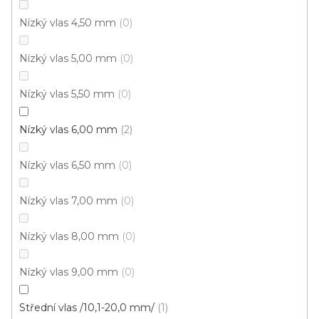
Nízký vlas 4,50 mm
0
Nízký vlas 5,00 mm
0
Koberec metráž ALFA / Filc 86
U vás za 4-10 dní
Nízký vlas 5,50 mm
0
649 Kč
Nízký vlas 6,00 mm
2
/ m2
Nízký vlas 6,50 mm
0
5 m
4 m
Nízký vlas 7,00 mm
0
Nízký vlas 8,00 mm
0
Nízký vlas 9,00 mm
0
Střední vlas /10,1-20,0 mm/
1