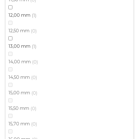
12
položek celkem
O
v
12,00 mm
1
l
á
12,50 mm
0
d
a
c
13,00 mm
1
í
p
14,00 mm
0
r
v
14,50 mm
0
k
y
Doprava zdarma
Garance
15,00 mm
0
v
vrácení zboží
ý
p
15,50 mm
0
i
s
Dárkové poukazy
Řemeslná poctivost
15,70 mm
0
u