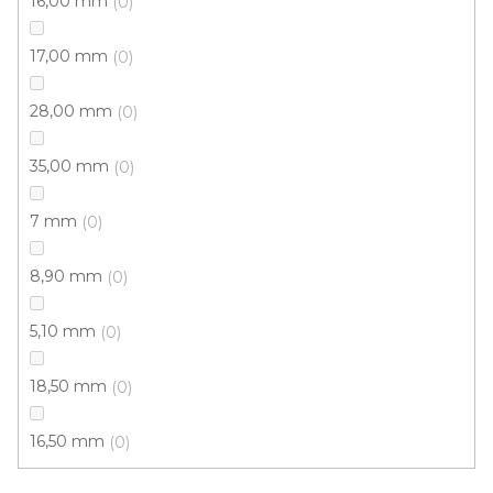
16,00 mm
0
17,00 mm
0
28,00 mm
0
Odebírat newsletter
35,00 mm
0
Vložte svůj e-mail a my vám budeme zasílat informace o
nových produktech na našem e-shopu.
7 mm
0
E-mail
8,90 mm
0
Přihlášením souhlasíte se
zpracováním osobních
údajů
5,10 mm
0
PŘIHLÁSIT SE
18,50 mm
0
16,50 mm
0