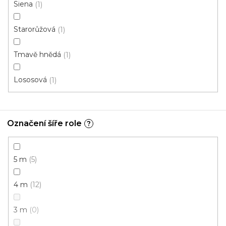
Siena
1
Metrážový koberec AVILA 9405
Starorůžová
1
Skladem externě, odesíláme do 2-3 dnů
Tmavě hnědá
1
317 Kč
/ m2
Lososová
1
5 m
4 m
Označení šíře role
?
5 m
5
4 m
12
3 m
0