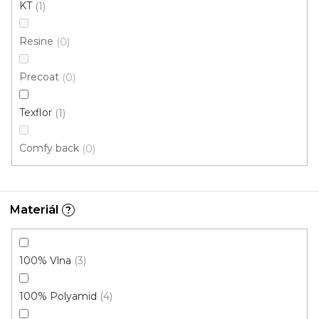
KT
1
846 Kč
/ m2
Resine
0
4 m
Precoat
0
Texflor
1
Comfy back
0
Materiál
?
100% Vlna
3
100% Polyamid
4