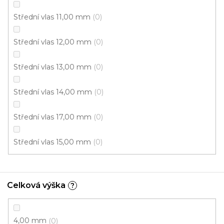
Střední vlas 11,00 mm
0
Střední vlas 12,00 mm
0
Střední vlas 13,00 mm
0
Střední vlas 14,00 mm
0
Střední vlas 17,00 mm
0
Koberec metráž DUBLIN / AB 202
Střední vlas 15,00 mm
0
U vás za 3-7 dní
Celková výška
?
734 Kč
/ m2
5 m
4 m
4,00 mm
0