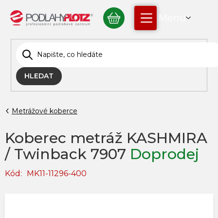
Přejít
NÁKUPNÍ
na
obsah
KOŠÍK
HLEDAT
Metrážové koberce
Koberec metráž KASHMIRA
/ Twinback 7907
Doprodej
Kód:
MK11-11296-400