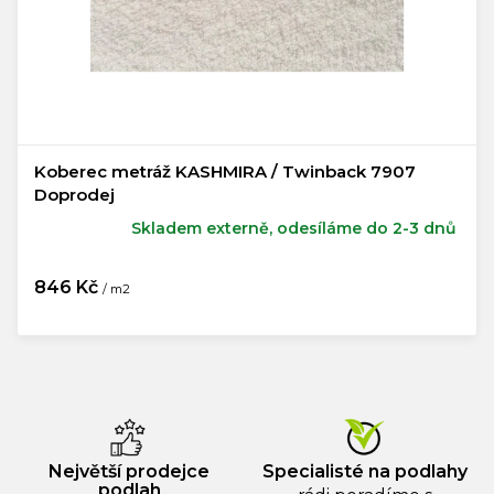
Koberec metráž KASHMIRA / Twinback 7907
Doprodej
Skladem externě, odesíláme do 2-3 dnů
846 Kč
/ m2
Měrná
cena:
Největší prodejce
Specialisté na podlahy
podlah