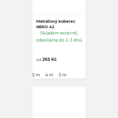
Metrážový koberec
NERO 42
Skladem externě,
odesíláme do 2-3 dnů
265 Kč
od
5 m
4 m
3 m