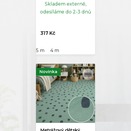
Skladem externě,
odesíláme do 2-3 dnů
317 Kč
5 m
4 m
Novinka
Metrážový dětský