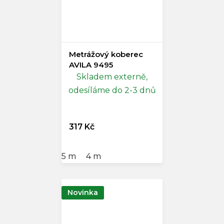
Metrážový koberec
AVILA 9495
Skladem externě,
odesíláme do 2-3 dnů
317 Kč
5 m
4 m
Novinka