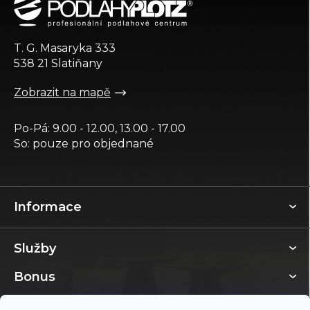
p
a
t
T. G. Masaryka 333
í
538 21 Slatiňany
Zobrazit na mapě
Po-Pá: 9.00 - 12.00, 13.00 - 17.00
So: pouze pro objednané
Informace
Služby
Bonus