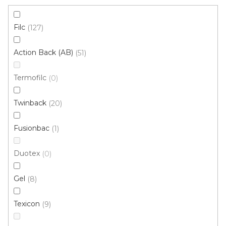
Filc
127
Action Back (AB)
51
Termofilc
0
Metrážový koberec FENIX 5022
Twinback
20
Skladem externě, odesíláme do 2-3 dnů
Fusionbac
1
173 Kč
/ m2
Duotex
0
4 m
Gel
8
Texicon
9