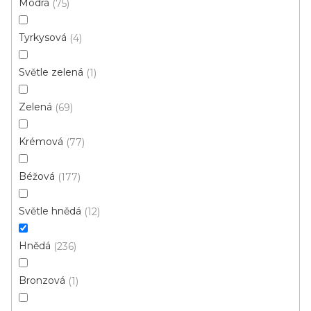
Modrá
75
d
u
Tyrkysová
4
k
t
Světle zelená
1
ů
Zelená
69
Krémová
77
Béžová
177
Koberec metráž NEW ORLEANS /tex 142
Světle hnědá
12
Skladem externě, odesíláme do 2-3 dnů
Hnědá
236
189 Kč
/ m2
Bronzová
1