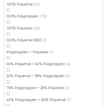
100% Polyamid
47
100% Polypropylen
125
100% Polyester
28
Metrážový koberec FENIX 5052
Skladem externě, odesíláme do 2-3 dnů
100% Polyamid SND
3
Polypropylen + Polyester
1
173 Kč
/ m2
60% Polyamid + 40% Polypropylen
6
4 m
22% Polyamid + 78% Polypropylen
2
75% Polypropylen + 25% Polyester
2
40% Polypropylen + 60% Polyamid
7