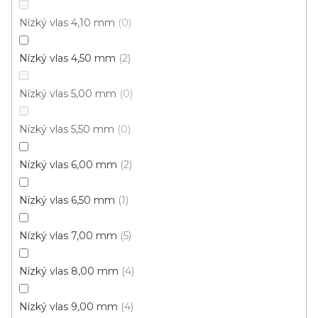
Nízký vlas 4,10 mm
0
Koberec metráž NEW ORLEANS /tex 770
Nízký vlas 4,50 mm
2
Skladem externě, odesíláme do 2-3 dnů
Nízký vlas 5,00 mm
0
189 Kč
/ m2
Nízký vlas 5,50 mm
0
4 m
Nízký vlas 6,00 mm
2
Nízký vlas 6,50 mm
1
Nízký vlas 7,00 mm
5
Nízký vlas 8,00 mm
4
Nízký vlas 9,00 mm
4