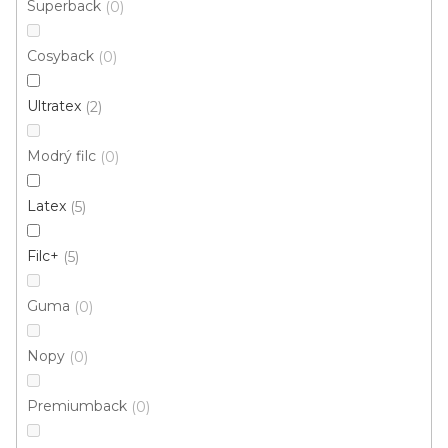
Superback
0
Cosyback
0
Ultratex
2
Modrý filc
0
Latex
5
Filc+
5
Guma
0
Nopy
0
Metrážový koberec FENIX 5042
Skladem externě, odesíláme do 2-3 dnů
Premiumback
0