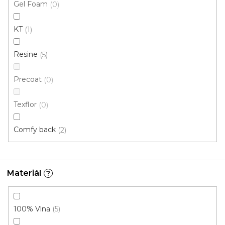
Gel Foam
0
173 Kč
/ m2
KT
1
4 m
Resine
5
Precoat
0
Texflor
0
Comfy back
2
Materiál
?
100% Vlna
5