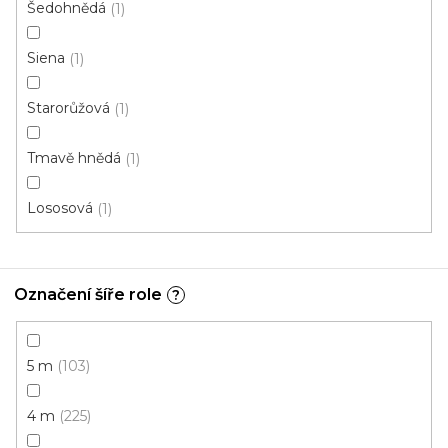
Šedohnědá
1
Metrážový koberec MARS 4417
Siena
1
Skladem, ihned k odeslání
Starorůžová
1
241 Kč
216 Kč
/ m2
Tmavě hnědá
1
4 m
Lososová
1
Označení šíře role
?
5 m
103
4 m
225