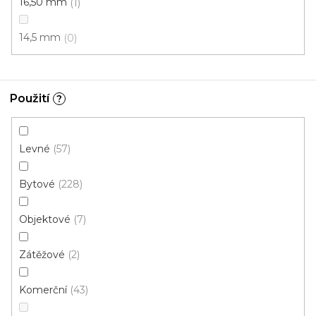
16,50 mm
1
14,5 mm
0
Koberec metráž RAMBO /tex 12
Použití
?
Skladem externě, odesíláme do 2-3 dnů
Levné
57
208 Kč
/ m2
Bytové
228
4 m
Objektové
7
Zátěžové
2
Komerční
43