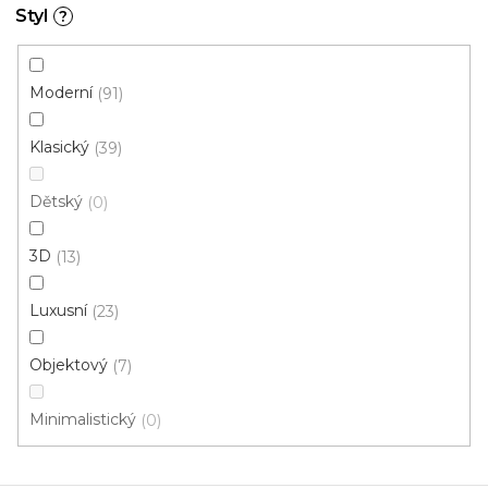
Styl
?
Moderní
91
Klasický
39
Dětský
0
3D
13
Luxusní
23
Objektový
7
Minimalistický
0
Metrážový koberec FENIX 5012