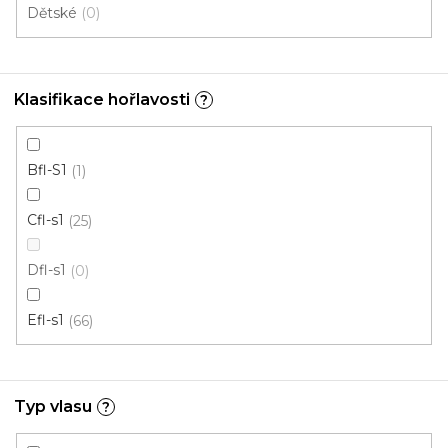
Dětské
0
Klasifikace hořlavosti
?
Bfl-S1
1
Cfl-s1
25
Dfl-s1
0
Efl-s1
66
Koberec metráž RAMBO /tex 80
Skladem externě, odesíláme do 2-3 dnů
Typ vlasu
?
208 Kč
/ m2