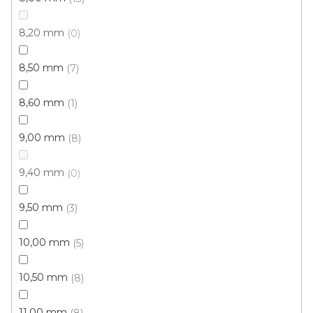
8,20 mm
0
8,50 mm
7
8,60 mm
1
Metrážový koberec FENIX GEL 5024
9,00 mm
8
Skladem externě, odesíláme do 2-3 dnů
9,40 mm
0
206 Kč
9,50 mm
/ m2
3
10,00 mm
5
4 m
10,50 mm
8
11,00 mm
8