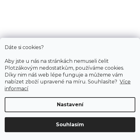
Koberec metráž DYNASTY /filc 97
Dáte si cookies?
Skladem externě, odesíláme do 2-3 dnů
Aby jste u nás na stránkách nemuseli čelit
Plotzákovým nedostatkům, používáme cookies.
Díky nim náš web lépe funguje a můžeme vám
246 Kč
/ m2
nabízet zboží upravené na míru. Souhlasíte?
Více
informací
4 m
Nastavení
Souhlasím
Doprava ZDARMA
již od 4 990 Kč na vše! (pro
Vymazat filtry
ČR)
Registrujte se
a získejte
slevu 3%!