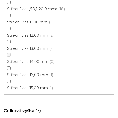
Střední vlas /10,1-20,0 mm/
18
Střední vlas 11,00 mm
1
Střední vlas 12,00 mm
2
Střední vlas 13,00 mm
2
Střední vlas 14,00 mm
0
Koberec metráž EFEKT / filc 5151
Skladem externě, odesíláme do 2-3 dnů
Střední vlas 17,00 mm
1
Střední vlas 15,00 mm
1
195 Kč
od
/ m2
4 m
Celková výška
?