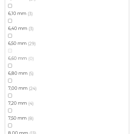
Koberec metráž RAMON /tex 12
Skladem, ihned k odeslání
6,10 mm
3
6,40 mm
3
206 Kč
/ m2
6,50 mm
29
2 m
6,60 mm
0
6,80 mm
5
7,00 mm
24
7,20 mm
4
7,50 mm
8
8,00 mm
13