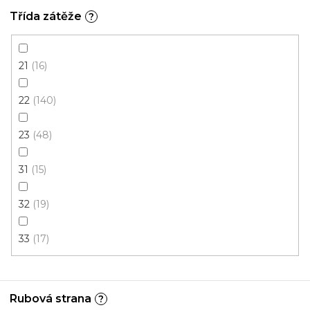
Skladem externě, odesíláme do 2-3 dnů
Třída zátěže
?
173 Kč
/ m2
21
16
4 m
22
140
23
48
31
15
32
19
33
17
Rubová strana
?