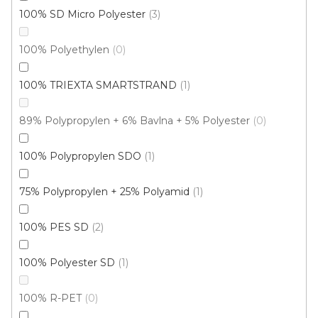
100% SD Micro Polyester
3
100% Polyethylen
0
100% TRIEXTA SMARTSTRAND
1
89% Polypropylen + 6% Bavlna + 5% Polyester
0
100% Polypropylen SDO
1
75% Polypropylen + 25% Polyamid
1
Koberec metráž NEW ORLEANS /tex 760
100% PES SD
2
Skladem externě, odesíláme do 2-3 dnů
100% Polyester SD
1
189 Kč
/ m2
100% R-PET
0