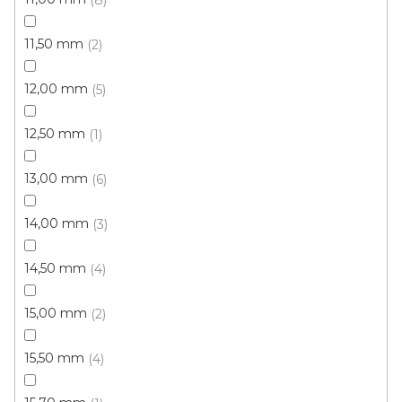
11,50 mm
2
12,00 mm
5
12,50 mm
1
13,00 mm
6
14,00 mm
3
14,50 mm
4
15,00 mm
2
Metrážový koberec FENIX GEL 5044
15,50 mm
4
Skladem externě, odesíláme do 2-3 dnů