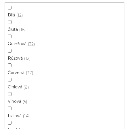
Instituce aj.
vám hodit
Bílá
12
V
Žlutá
16
ý
p
Oranžová
32
i
ZAVŘÍT FILTR
Růžová
s
12
p
Ř
Červená
37
r
Řadit podle:
Doporučujeme
a
o
z
Cihlová
8
d
e
u
Skvělá cena
n
Vínová
5
k
í
t
p
Fialová
14
ů
r
o