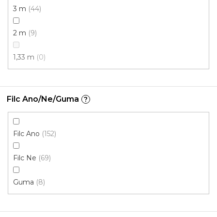
3 m
44
2 m
9
1,33 m
0
Filc Ano/Ne/Guma
?
Metrážový koberec CASTOR 43
Skladem, ihned k odeslání
Filc Ano
152
Filc Ne
69
420 Kč
/ m2
Guma
8
4 m