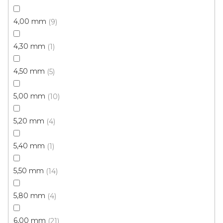
4,00 mm
9
4,30 mm
1
4,50 mm
5
5,00 mm
10
5,20 mm
4
5,40 mm
1
5,50 mm
14
5,80 mm
4
6,00 mm
21