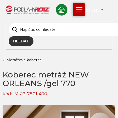
Přejít
NÁKUPNÍ
na
obsah
KOŠÍK
HLEDAT
Metrážové koberce
Koberec metráž NEW
ORLEANS /gel 770
Kód:
MK12-7801-400