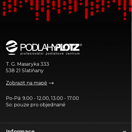
Z
á
p
a
t
T. G. Masaryka 333
í
538 21 Slatiňany
Zobrazit na mapě
Po-Pá: 9.00 - 12.00, 13.00 - 17.00
So: pouze pro objednané
Informace