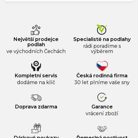
Největší prodejce
Specialisté na podlahy
podlah
rádi poradíme s
ve východních Čechách
výběrem
Kompletní servis
Česká rodinná firma
dodáme na klíč
30 let plníme vaše sny
Doprava zdarma
Garance
vrácení zboží
Dárkové poukazy
Řemeslná poctivost