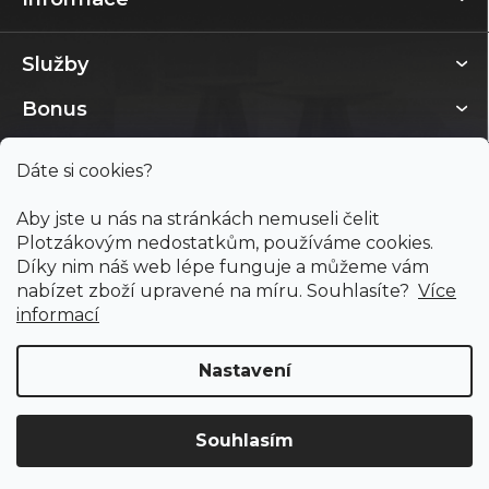
Služby
Bonus
Dáte si cookies?
Aby jste u nás na stránkách nemuseli čelit
Plotzákovým nedostatkům, používáme cookies.
Díky nim náš web lépe funguje a můžeme vám
nabízet zboží upravené na míru. Souhlasíte?
Více
informací
Nastavení
Copyright 2026
PODLAHY PLOTZ s.r.o.
. Všechna práva
vyhrazena.
Souhlasím
Doprava ZDARMA
již od 4 990 Kč na vše! (pro
Vytvořil Shoptet
ČR)
Registrujte se
a získejte
slevu 3%!