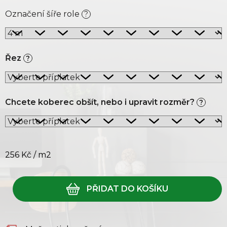
Označení šíře role
?
Řez
?
Chcete koberec obšít, nebo i upravit rozměr?
?
256 Kč
/ m2
Měrná cena: