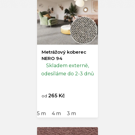
Metrážový koberec
NERO 94
Skladem externě,
odesíláme do 2-3 dnů
265 Kč
od
5 m
4 m
3 m