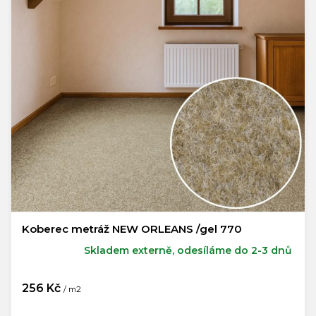
Koberec metráž NEW ORLEANS /gel 770
Skladem externě, odesíláme do 2-3 dnů
256 Kč
/ m2
Měrná
cena: