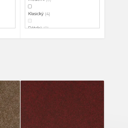
Klasický
4
Dětský
0
3D
0
Luxusní
0
Objektový
5
Minimalistický
0