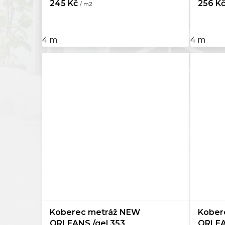
245 Kč
256 K
/ m2
4 m
4 m
Koberec metráž NEW
Kober
ORLEANS /gel 353
ORLEA