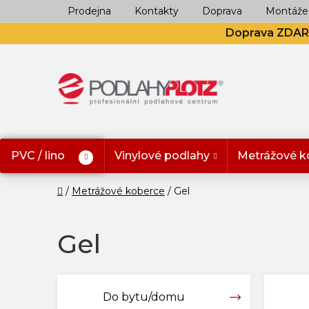
Přejít
Prodejna
Kontakty
Doprava
Montáže
na
Doprava ZDA
obsah
PVC / lino
Vinylové podlahy
Metrážové k
Domů
Metrážové koberce
Gel
Gel
Do bytu/domu