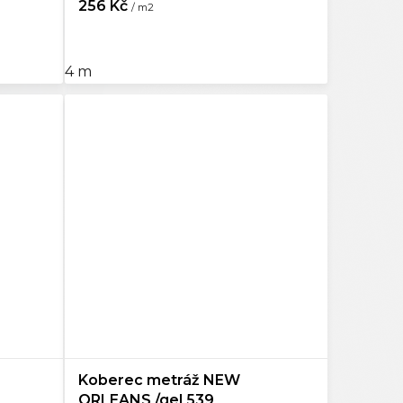
256 Kč
/ m2
4 m
Koberec metráž NEW
ORLEANS /gel 539