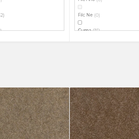
Filc Ne
32
0
Guma
6
35
2
m
0