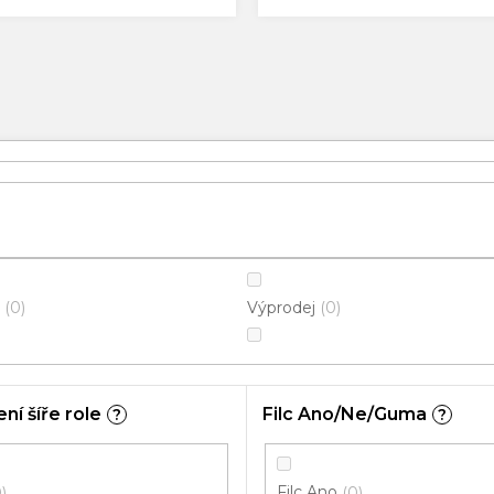
Výprodej
0
0
ní šíře role
Filc Ano/Ne/Guma
?
?
Filc Ano
0
0