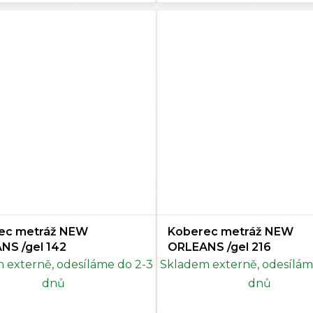
ec metráž NEW
Koberec metráž NEW
NS /gel 142
ORLEANS /gel 216
 externě, odesíláme do 2-3
Skladem externě, odesílám
dnů
dnů