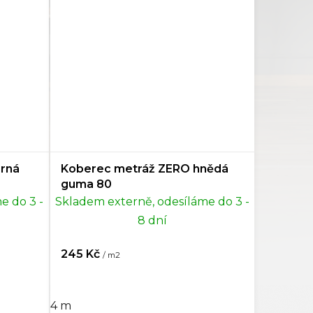
rná
Koberec metráž ZERO hnědá
guma 80
e do 3 -
Skladem externě, odesíláme do 3 -
8 dní
245 Kč
/ m2
4 m