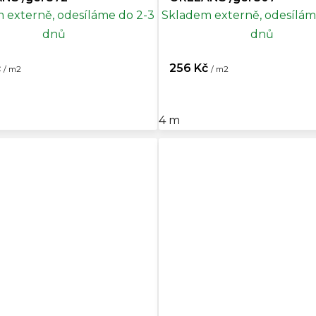
 externě, odesíláme do 2-3
Skladem externě, odesílám
dnů
dnů
č
256 Kč
/ m2
/ m2
4 m