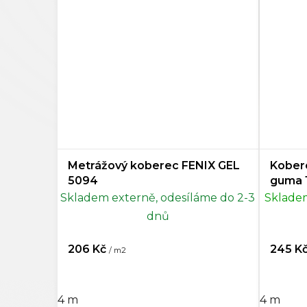
Šedá
9
Tmavě šedá
0
Antracitová
0
Černá
6
Vícebarevná
0
Metrážový koberec FENIX GEL
Kober
Mentolová
0
5094
guma 
Skladem externě, odesíláme do 2-3
Skladem
Petrojelová
0
dnů
Rezedová zelená
0
206 Kč
245 K
/ m2
Šedohnědá
0
4 m
4 m