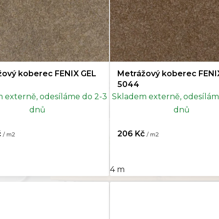
žový koberec FENIX GEL
Metrážový koberec FENI
5044
 externě, odesíláme do 2-3
Skladem externě, odesílám
dnů
dnů
č
206 Kč
/ m2
/ m2
4 m