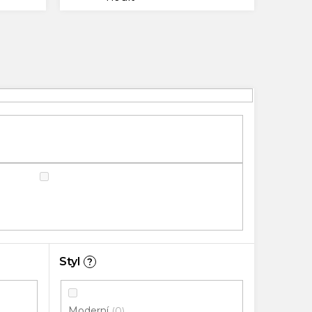
Styl
?
Moderní
0