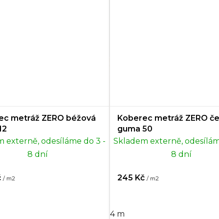
ec metráž ZERO béžová
Koberec metráž ZERO če
12
guma 50
 externě, odesíláme do 3 -
Skladem externě, odesílám
8 dní
8 dní
č
245 Kč
/ m2
/ m2
4 m