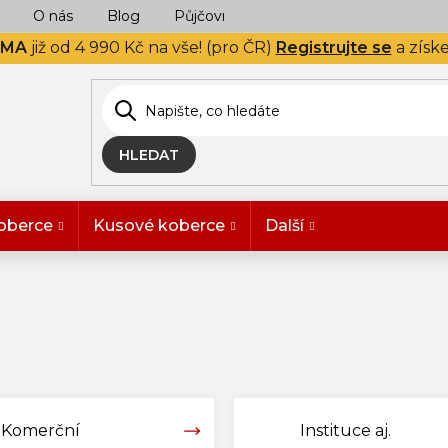
O nás
Blog
Půjčovna
Naše realizace
Hodn
RMA
již od 4 990 Kč na vše! (pro ČR)
Registrujte se
a získ
HLEDAT
oberce
Kusové koberce
Další
Komerční
Instituce aj.