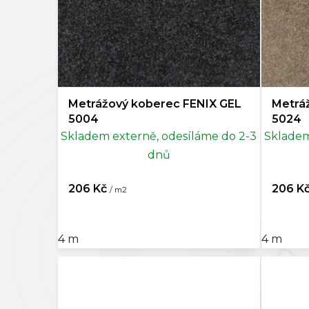
Tyrkysová
0
u
k
Světle zelená
0
t
ů
Zelená
2
Metrážový koberec FENIX GEL
Metrá
Krémová
1
5004
5024
Skladem externě, odesíláme do 2-3
Skladem
Béžová
2
dnů
Světle hnědá
0
206 Kč
206 K
/ m2
Hnědá
8
4 m
4 m
Bronzová
0
Světle šedá
0