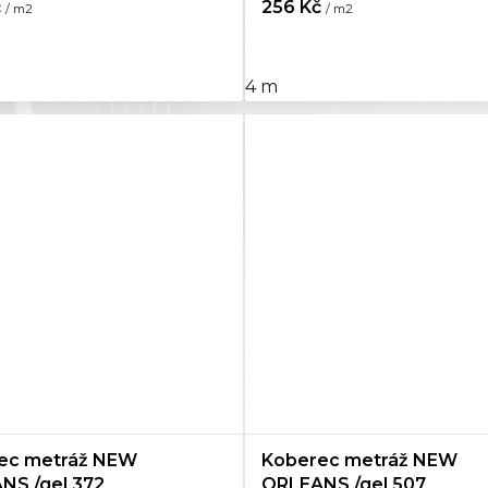
č
256 Kč
/ m2
/ m2
4 m
ec metráž NEW
Koberec metráž NEW
NS /gel 372
ORLEANS /gel 507