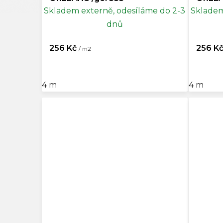
Skladem externě, odesíláme do 2-3
Skladem
dnů
256 Kč
256 K
/ m2
4 m
4 m