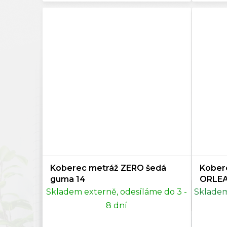
Siena
0
Starorůžová
0
Tmavě hnědá
0
Lososová
0
Koberec metráž ZERO šedá
Kober
guma 14
ORLEA
Skladem externě, odesíláme do 3 -
Skladem
8 dní