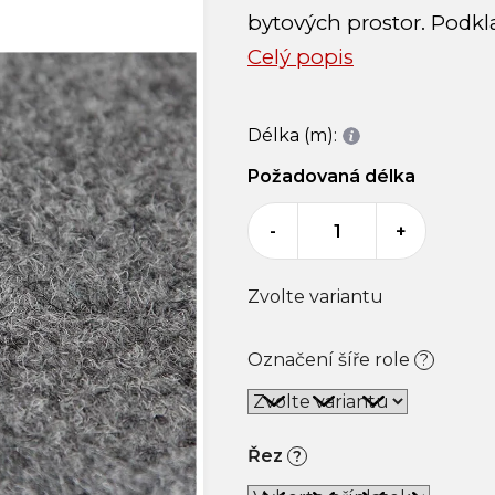
bytových prostor. Podkla
Celý popis
Délka (m):
Požadovaná délka
-
+
Zvolte variantu
Označení šíře role
?
Řez
?