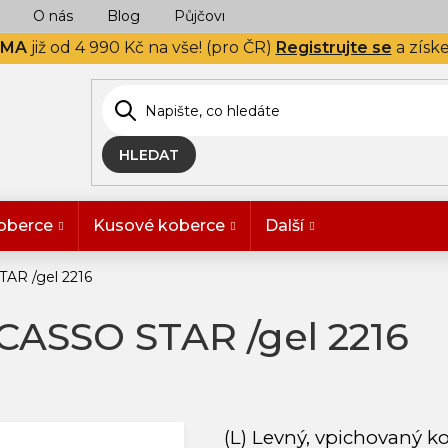
O nás
Blog
Půjčovna
Naše realizace
Hodn
RMA
již od 4 990 Kč na vše! (pro ČR)
Registrujte se
a získ
HLEDAT
oberce
Kusové koberce
Další
AR /gel 2216
CASSO STAR /gel 2216
(L) Levný, vpichovaný 