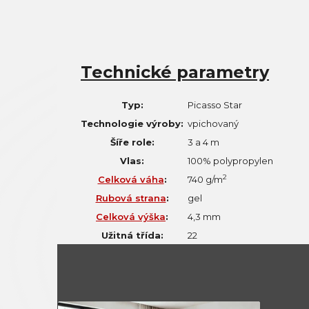
Technické parametry
Typ:
Picasso Star
Technologie výroby:
vpichovaný
Šíře role:
3 a 4 m
Vlas:
100% polypropylen
2
Celková váha
:
740 g/m
Rubová strana
:
gel
Celková výška
:
4,3 mm
Užitná třída:
22