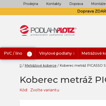
Přejít
Prodejna
Kontakty
Doprava
Montáže
na
Doprava ZDA
obsah
PVC / lino
Vinylové podlahy
Metrážové k
Domů
Metrážové koberce
Koberec metráž PICASSO ST
Koberec metráž PI
Kód:
Zvolte variantu