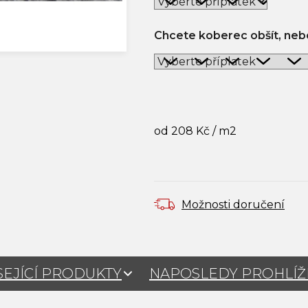
Chcete koberec obšít, nebo
od
208 Kč
/ m2
Měrná cena:
Možnosti doručení
SEJÍCÍ PRODUKTY
NAPOSLEDY PROHLÍ