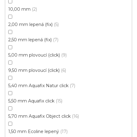
10,00 mm
2
2,00 mm lepená (fix)
5
Vinylové dílce Purello Fix 30 V / 31141
Skladem, ihned k odeslání
2,50 mm lepená (fix)
7
499 Kč
5,00 mm plovoucí (click)
9
459 Kč
Měrná
117,63 Kč / 1 m2
/ m2
cena:
9,50 mm plovoucí (click)
6
Fix 30V (lepená)
5,40 mm Aquafix Natur click
7
5,50 mm Aquafix click
15
5,70 mm Aquafix Object click
16
1,50 mm Ecoline lepený
17