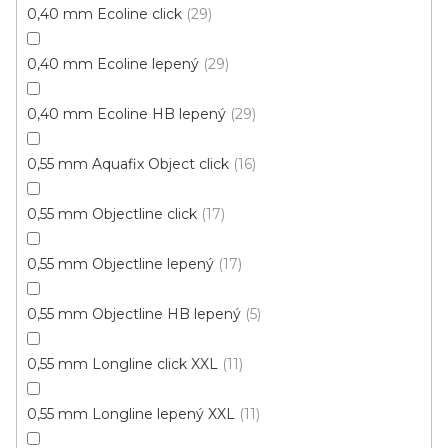
0,40 mm Ecoline click
29
575 Kč
449 Kč
Měrná
115,42 Kč / 1 m2
0,40 mm Ecoline lepený
29
/ m2
cena:
0,40 mm Ecoline HB lepený
29
Wineo
0,55 mm Aquafix Object click
16
0,55 mm Objectline click
17
0,55 mm Objectline lepený
17
0,55 mm Objectline HB lepený
5
0,55 mm Longline click XXL
11
0,55 mm Longline lepený XXL
11