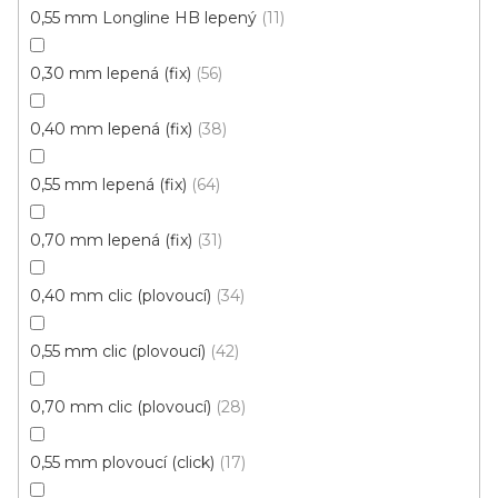
0,55 mm Longline HB lepený
11
0,30 mm lepená (fix)
56
0,40 mm lepená (fix)
38
Vinylová podlaha ECO 30 Traditional oak greige
0,55 mm lepená (fix)
64
Skladem externě, ihned k odběru
0,70 mm lepená (fix)
31
459 Kč
/ m2
Měrná
96,84 Kč / 1 m2
0,40 mm clic (plovoucí)
34
cena:
Fix 30 (lepená)
0,55 mm clic (plovoucí)
42
0,70 mm clic (plovoucí)
28
0,55 mm plovoucí (click)
17