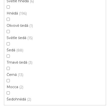
Světle hnědá
d
6
e
u
Skvělá cena
n
Hnědá
196
k
í
t
p
Olivově šedá
1
ů
r
o
Světle šedá
15
d
u
Šedá
88
k
t
Tmavě šedá
3
ů
Černá
13
Mocca
2
Šedohnědá
2