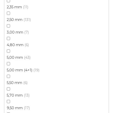
459 Kč
Měrná
117,63 Kč / 1 m2
/ m2
cena:
2,35 mm
11
Fix 30V (lepená)
2,50 mm
131
3,00 mm
7
4,80 mm
6
5,00 mm
43
5,00 mm (4+1)
19
5,50 mm
6
5,70 mm
13
9,50 mm
17