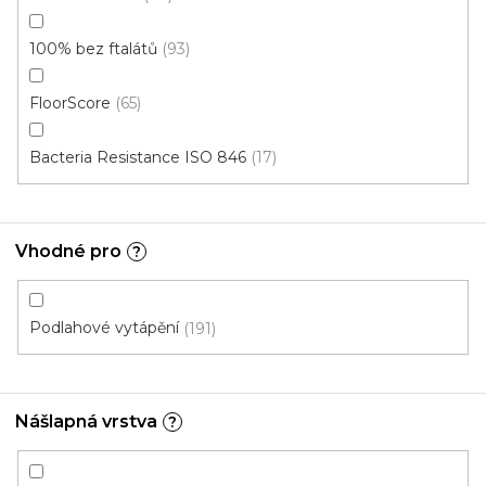
100% bez ftalátů
93
FloorScore
65
Bacteria Resistance ISO 846
17
Vinylové dílce Purello CLIC 30 V Silento RIGID
SPC / 35143
Skladem, ihned k odeslání
Vhodné pro
?
799 Kč
735 Kč
Měrná
339,02 Kč / 1 m2
/ m2
Podlahové vytápění
191
cena:
Clic 30V (plovoucí)
Nášlapná vrstva
?
Akce