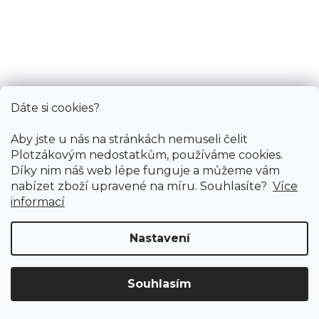
Fix 30 (lepená)
AKCE vinylové podlahy
Dáte si cookies?
Aby jste u nás na stránkách nemuseli čelit
Plotzákovým nedostatkům, používáme cookies.
Díky nim náš web lépe funguje a můžeme vám
nabízet zboží upravené na míru. Souhlasíte?
Více
informací
Nastavení
Souhlasím
Doprava ZDARMA
již od 4 990 Kč na vše! (pro
Vymazat filtry
ČR)
Registrujte se
a získejte
slevu 3%!