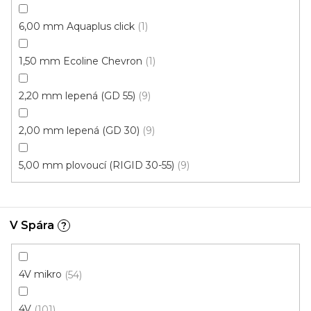
6,00 mm Aquaplus click
1
1,50 mm Ecoline Chevron
1
2,20 mm lepená (GD 55)
9
2,00 mm lepená (GD 30)
9
5,00 mm plovoucí (RIGID 30-55)
9
Vinylová podlaha ESSENCE Primary Oak Light
Grey
U vás za 4-10 dní
V Spára
?
613 Kč
od
/ m2
Měrná
od 134,43 Kč / 1 m2
cena:
4V mikro
54
Rigid click 55 (plovoucí)
Rigid click 30 (plovoucí)
G
4V
101