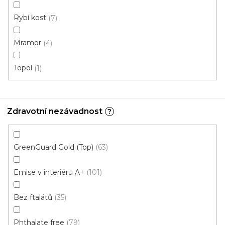
Skladem externě, odesíláme do 2-3 dnů
Rybí kost
7
749 Kč
/ m2
Měrná
206,79 Kč / 1 m2
Mramor
4
cena:
Topol
1
Fix Standard D (lepená)
Doporučujeme
Zdravotní nezávadnost
?
GreenGuard Gold (Top)
63
Emise v interiéru A+
101
Bez ftalátů
35
Phthalate free
79