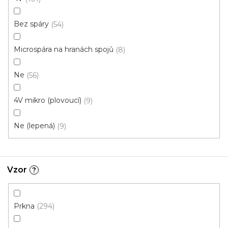
Bez spáry
54
Novinka
S kódem PLOTZAK sleva 15%
Microspára na hranách spojů
8
Ne
56
4V mikro (plovoucí)
9
Ne (lepená)
9
Vzor
?
Prkna
294