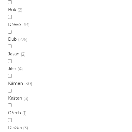
Cenový hit
Buk
2
Dřevo
63
Dub
225
Jasan
2
Jilm
4
Kámen
30
Kaštan
3
Ořech
1
Vinylová podlaha MODULEO ROOTS 55 EIR
Galway Oak 87832
Dlažba
3