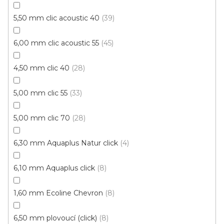
5,50 mm clic acoustic 40
39
Vinylová podlaha Plank IT /Wood/ 2006 Bolton
šedý VÝPRODEJ (4 balení)
Skladem, ihned k odeslání
6,00 mm clic acoustic 55
45
4,50 mm clic 40
28
473 Kč
/ m2
Měrná
174,54 Kč / 1 m2
cena:
5,00 mm clic 55
33
Plank IT wood LEPENÁ
5,00 mm clic 70
28
6,30 mm Aquaplus Natur click
4
Novinka
S kódem PLOTZAK sleva 15%
6,10 mm Aquaplus click
8
1,60 mm Ecoline Chevron
8
6,50 mm plovoucí (click)
8