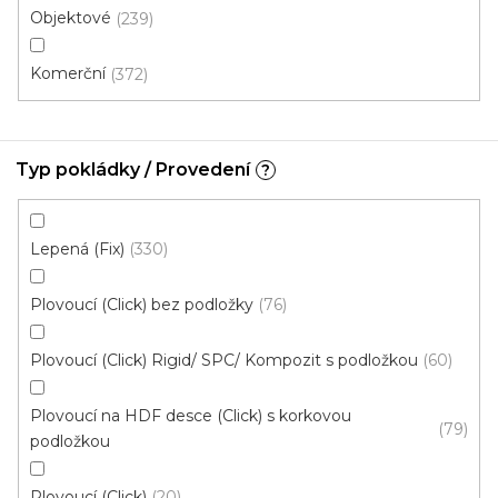
Objektové
239
Komerční
372
Typ pokládky / Provedení
?
Vinylová podlaha ESSENCE Tribe Oak Light
Lepená (Fix)
330
Natural
U vás za 4-10 dní
Plovoucí (Click) bez podložky
76
613 Kč
od
/ m2
Plovoucí (Click) Rigid/ SPC/ Kompozit s podložkou
60
Měrná
od 134,43 Kč / 1 m2
cena:
Plovoucí na HDF desce (Click) s korkovou
79
Rigid click 55 (plovoucí)
Rigid click 30 (plovoucí)
G
podložkou
Plovoucí (Click)
20