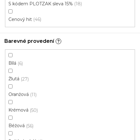
S kódem PLOTZAK sleva 15%
18
Do
Cenový hit
46
Komerční
bytu/domu
Barevné provedení
?
Mohlo by se
Instituce aj.
vám hodit
Bílá
6
V
Žlutá
27
ý
p
Oranžová
11
i
ZAVŘÍT FILTR
s
Krémová
50
p
Ř
r
Řadit podle:
Doporučujeme
Béžová
56
a
o
z