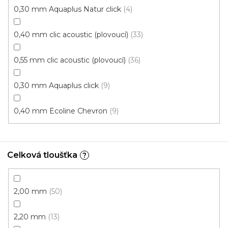
0,30 mm Aquaplus Natur click
4
0,40 mm clic acoustic (plovoucí)
33
0,55 mm clic acoustic (plovoucí)
36
0,30 mm Aquaplus click
9
0,40 mm Ecoline Chevron
9
Celková tloušťka
?
Vinylové dílce Purello Fix 30 V / 31131
2,00 mm
50
Skladem, ihned k odeslání
2,20 mm
13
499 Kč