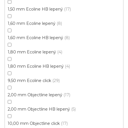
1,50 mm Ecoline HB lepený
17
1,60 mm Ecoline lepený
8
1,60 mm Ecoline HB lepený
8
1,80 mm Ecoline lepený
4
1,80 mm Ecoline HB lepený
4
9,50 mm Ecoline click
29
Vinylové dílce Purello Fix 30 V / 31155
Skladem, ihned k odeslání
2,00 mm Objectline lepený
17
499 Kč
2,00 mm Objectline HB lepený
5
459 Kč
Měrná
117,63 Kč / 1 m2
/ m2
cena:
10,00 mm Objectline click
17