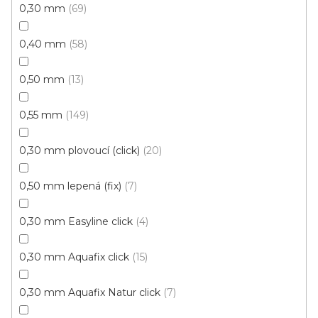
0,30 mm
69
0,40 mm
58
0,50 mm
13
0,55 mm
149
0,30 mm plovoucí (click)
20
0,50 mm lepená (fix)
7
0,30 mm Easyline click
4
0,30 mm Aquafix click
15
Vinylová podlaha Wineo Select Starlight oak soft
0,30 mm Aquafix Natur click
DB00116
7
Skladem, ihned k odeslání