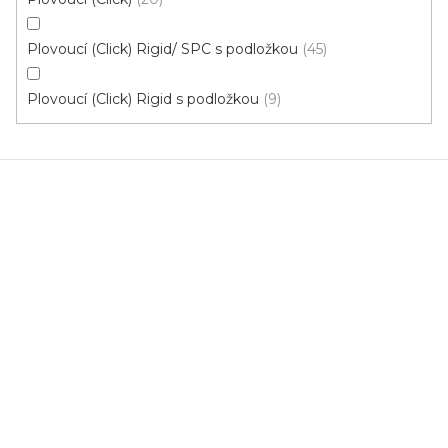
Akce
Plovoucí (Click) Rigid/ SPC s podložkou
45
Plovoucí (Click) Rigid s podložkou
9
Vinylová podlaha Fatraclick - Vepo Dub Sněžný