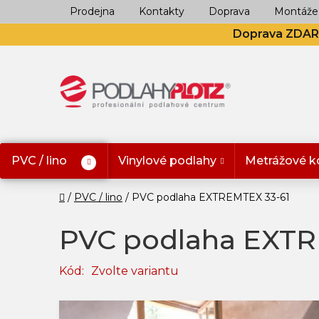
Přejít
Prodejna
Kontakty
Doprava
Montáže
na
Doprava ZDA
obsah
PVC / lino
Vinylové podlahy
Metrážové k
Domů
PVC / lino
PVC podlaha EXTREMTEX 33-61
PVC podlaha EXTR
Kód:
Zvolte variantu