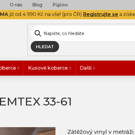
O nás
Blog
Půjčovna
Naše realizace
Hodn
RMA
již od 4 990 Kč na vše! (pro ČR)
Registrujte se
a získ
HLEDAT
oberce
Kusové koberce
Další
EMTEX 33-61
Zátěžový vinyl v metráž