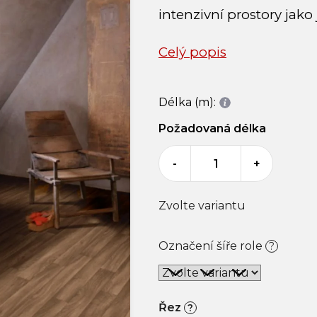
intenzivní prostory jako
Celý popis
Délka (m):
Požadovaná délka
-
+
Zvolte variantu
Označení šíře role
?
Řez
?