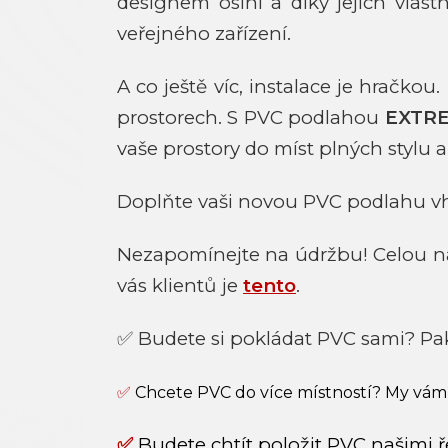
designem oslní a díky jejich vlas
veřejného zařízení.
A co ještě víc, instalace je hračkou
prostorech. S PVC podlahou
EXTR
vaše prostory do míst plných stylu a
Doplňte vaši novou PVC podlahu vh
Nezapomínejte na údržbu! Celou nab
vás klientů je
tento
.
✅ Budete si pokládat PVC sami? Pa
✅
Chcete PVC do více místností? My vám
✅
Budete chtít položit PVC našimi ř