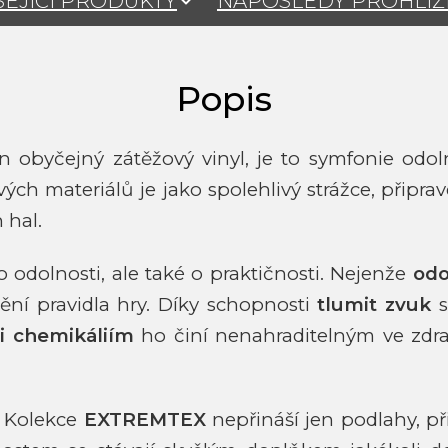
SEJÍCÍ PRODUKTY
NAPOSLEDY PROHLÍ
n obyčejný zátěžový vinyl, je to symfonie odol
ch materiálů je jako spolehlivý strážce, připra
 hal.
odolnosti, ale také o praktičnosti. Nejenže
odo
mění pravidla hry. Díky schopnosti
tlumit zvuk
s
i chemikáliím
ho činí nenahraditelným ve zdr
u. Kolekce
EXTREMTEX
nepřináší jen podlahy, p