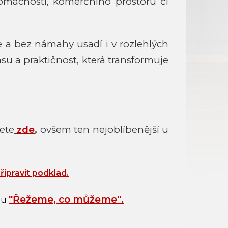
domácnosti, komerčního prostoru či
hle a bez námahy usadí i v rozlehlých
ásu a praktičnost, která transformuje
ete
zde
,
ovšem ten nejoblíbenější u
připravit podklad
.
"
Řežeme, co můžeme
"
.
bu