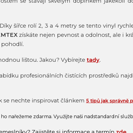
tnostem se stávají skvělým doplňkem jakékoli 
. Díky šířce rolí 2, 3 a 4 metry se tento vinyl ryc
EMTEX
získáte nejen pevnost a odolnost, ale i kr
 pohodlí.
odnou lištou. Jakou? Vybírejte
tady
.
ídku profesionálních čistících prostředků najd
k se nechte inspirovat článkem
5 tipů jak správně 
 ho nařežeme zdarma. Využijte naši nadstandardní služ
emeslníky? Zajistěte si informace a termín
zde
.