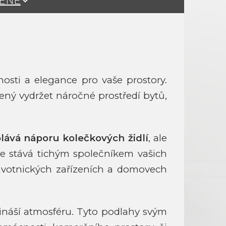
ŽENÉ
nosti a elegance pro vaše prostory.
vený vydržet náročné prostředí bytů,
lává náporu kolečkových židlí
, ale
e stává tichým společníkem vašich
avotnických zařízeních a domovech
řináší atmosféru. Tyto podlahy svým