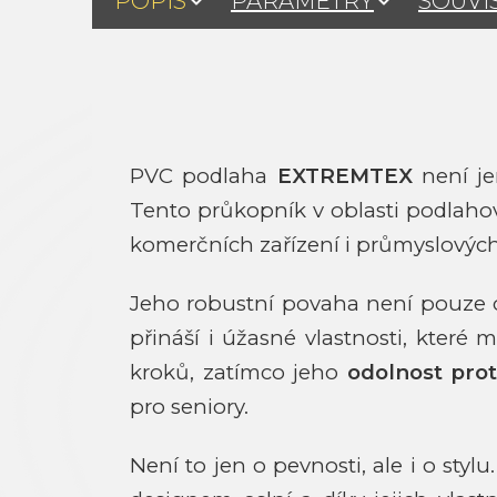
POPIS
PARAMETRY
SOUVI
PVC podlaha
EXTREMTEX
není je
Tento průkopník v oblasti podlahový
komerčních zařízení i průmyslových
Jeho robustní povaha není pouze o 
přináší i úžasné vlastnosti, které 
kroků, zatímco jeho
odolnost prot
pro seniory.
Není to jen o pevnosti, ale i o styl