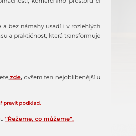
domácnosti, komerčního prostoru či
hle a bez námahy usadí i v rozlehlých
ásu a praktičnost, která transformuje
ete
zde
,
ovšem ten nejoblíbenější u
připravit podklad
.
"
Řežeme, co můžeme
"
.
bu