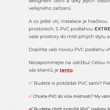
designem oslní a díky jejich vlas
veřejného zařízení.
A co ještě víc, instalace je hračkou
prostorech. S PVC podlahou
EXTR
vaše prostory do míst plných stylu a
Doplňte vaši novou PVC podlahu vh
Nezapomínejte na údržbu! Celou nab
vás klientů je
tento
.
✅ Budete si pokládat PVC sami? Pa
✅
Chcete PVC do více místností? My vám
✅
Budete chtít položit PVC našimi ř