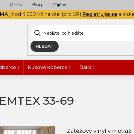
O nás
Blog
Půjčovna
Naše realizace
Hodn
RMA
již od 4 990 Kč na vše! (pro ČR)
Registrujte se
a získ
HLEDAT
oberce
Kusové koberce
Další
EMTEX 33-69
Zátěžový vinyl v metráž