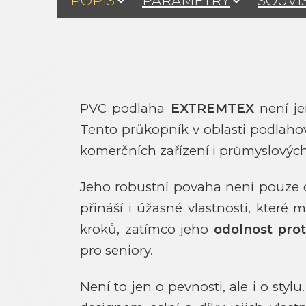
POPIS
PARAMETRY
SOUVI
PVC podlaha
EXTREMTEX
není je
Tento průkopník v oblasti podlahový
komerčních zařízení i průmyslových
Jeho robustní povaha není pouze o 
přináší i úžasné vlastnosti, které 
kroků, zatímco jeho
odolnost prot
pro seniory.
Není to jen o pevnosti, ale i o styl