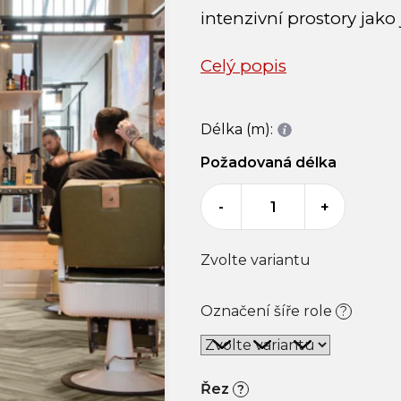
intenzivní prostory jako
Celý popis
Délka (m):
Požadovaná délka
-
+
Zvolte variantu
Označení šíře role
?
Řez
?