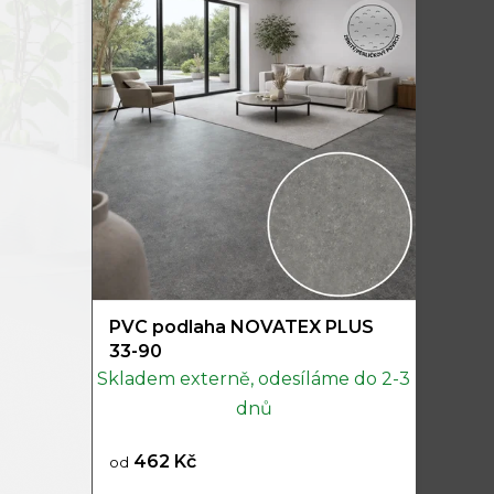
PVC podlaha NOVATEX PLUS
33-90
Skladem externě, odesíláme do 2-3
dnů
462 Kč
od