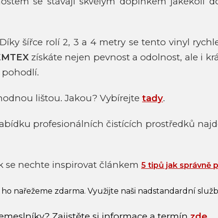
tnostem se stávají skvělým doplňkem jakékoli 
. Díky šířce rolí 2, 3 a 4 metry se tento vinyl ryc
EMTEX
získáte nejen pevnost a odolnost, ale i kr
 pohodlí.
odnou lištou. Jakou? Vybírejte
tady
.
ídku profesionálních čistících prostředků najd
k se nechte inspirovat článkem
5 tipů jak správně 
 ho nařežeme zdarma. Využijte naši nadstandardní služ
emeslníky? Zajistěte si informace a termín
zde
.