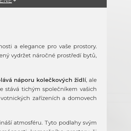
ŽENÉ
nosti a elegance pro vaše prostory.
vený vydržet náročné prostředí bytů,
lává náporu kolečkových židlí
, ale
e stává tichým společníkem vašich
avotnických zařízeních a domovech
řináší atmosféru. Tyto podlahy svým