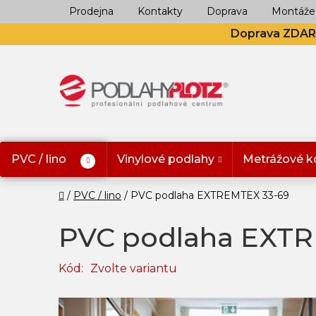
Přejít
Prodejna
Kontakty
Doprava
Montáže
na
Doprava ZDA
obsah
PVC / lino
Vinylové podlahy
Metrážové k
Domů
PVC / lino
PVC podlaha EXTREMTEX 33-69
PVC podlaha EXTR
Kód:
Zvolte variantu