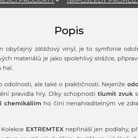
SEJÍCÍ PRODUKTY
NAPOSLEDY PROHLÍ
n obyčejný zátěžový vinyl, je to symfonie odol
ch materiálů je jako spolehlivý strážce, připra
 hal.
odolnosti, ale také o praktičnosti. Nejenže
odo
mění pravidla hry. Díky schopnosti
tlumit zvuk
s
i chemikáliím
ho činí nenahraditelným ve zdr
u. Kolekce
EXTREMTEX
nepřináší jen podlahy, p