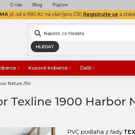
O nás
Blog
Půjčovna
Naše realizace
Hodn
RMA
již od 4 990 Kč na vše! (pro ČR)
Registrujte se
a získ
HLEDAT
oberce
Kusové koberce
Další
or Nature /filc
r Texline 1900 Harbor Na
PVC podlaha z řady
TEX