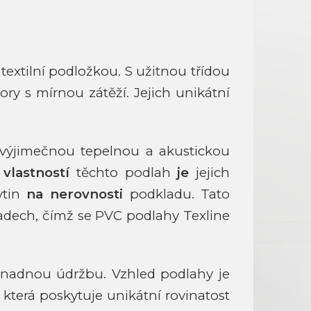
extilní podložkou. S užitnou třídou
ry s mírnou zátěží. Jejich unikátní
í výjimečnou tepelnou a akustickou
 vlastností
těchto podlah
je
jejich
ytin
na nerovnosti
podkladu. Tato
adech, čímž se PVC podlahy Texline
snadnou údržbu. Vzhled podlahy je
která poskytuje unikátní rovinatost