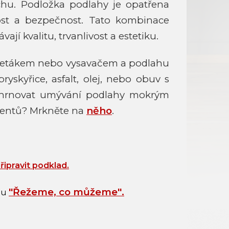
hu. Podložka podlahy je opatřena
nost a bezpečnost. Tato kombinace
jí kvalitu, trvanlivost a estetiku.
 smetákem nebo vysavačem a podlahu
yskyřice, asfalt, olej, nebo obuv s
ahrnovat umývání podlahy mokrým
klientů? Mrkněte na
něho
.
připravit podklad
.
"
Řežeme, co můžeme
"
.
bu