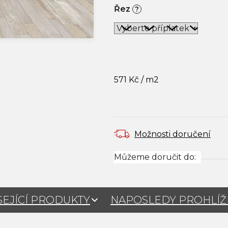
Řez
?
571 Kč
/ m2
Měrná cena:
Možnosti doručení
Můžeme doručit do:
SEJÍCÍ PRODUKTY
NAPOSLEDY PROHLÍ