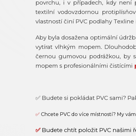
povrchu, i v případech, kdy nen
textilní vodovzdornou protiplísň
vlastností činí PVC podlahy Texline i
Aby byla dosažena optimální údržb
vytírat vlhkým mopem. Dlouhodobý k
černou gumovou podrážkou, by s
mopem s profesionálními čistícími
✅ Budete si pokládat PVC sami? Pa
✅
Chcete PVC do více místností? My vám
✅
Budete chtít položit PVC našimi ř