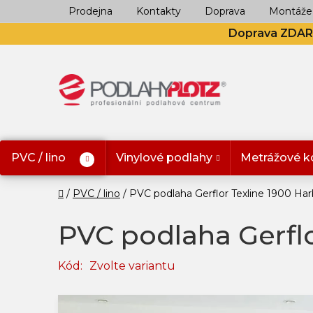
Přejít
Prodejna
Kontakty
Doprava
Montáže
na
Doprava ZDA
obsah
PVC / lino
Vinylové podlahy
Metrážové k
Domů
PVC / lino
PVC podlaha Gerflor Texline 1900 Harb
PVC podlaha Gerflo
Kód:
Zvolte variantu