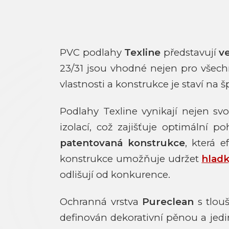
PVC podlahy
Texline
představují
v
23/31 jsou vhodné nejen pro všechn
vlastnosti a konstrukce je staví na
Podlahy Texline vynikají nejen sv
izolací, což zajišťuje optimální 
patentovaná konstrukce
, která 
konstrukce umožňuje udržet
hlad
odlišují od konkurence.
Ochranná vrstva
Pureclean
s tlou
definován dekorativní pěnou a jedi