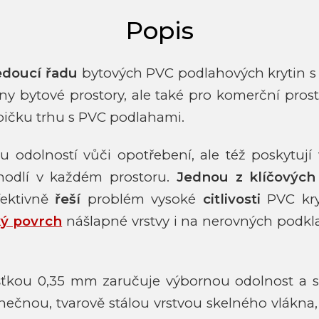
edoucí řadu
bytových PVC podlahových krytin s t
y bytové prostory, ale také pro komerční prosto
 špičku trhu s PVC podlahami.
ou odolností vůči opotřebení, ale též poskytuj
pohodlí v každém prostoru.
Jednou
z klíčových
efektivně
řeší
problém vysoké
citlivosti
PVC kr
ký povrch
nášlapné vrstvy i na nerovných podkl
šťkou 0,35 mm zaručuje výbornou odolnost a 
nečnou, tvarově stálou vrstvou skelného vlákna, 