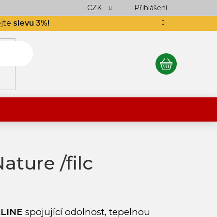
ocení obchodu
Podlahář až domů
CZK
Přihlášení
Výkup návinek
S
ejte
slevu 3%!
NÁKUPNÍ
KOŠÍK
ture /filc
LINE
spojující odolnost, tepelnou