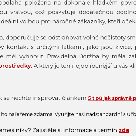
í podlaha položena na dokonale hladkém povrc
ovou vrstvou, což poskytuje dodatečnou odol
deální volbou pro náročné zákazníky, kteří očekáva
a, doporučuje se odstraňovat volné nečistoty
ontakt s určitými látkami, jako jsou živice, pr
e měl vyhnout. Pravidelná údržba by měla z
prostředky.
A který je ten nejoblíbenější u vás 
k se nechte inspirovat článkem
5 tipů jak správně 
 ho nařežeme zdarma. Využijte naši nadstandardní služ
emeslníky? Zajistěte si informace a termín
zde
.