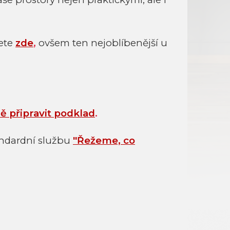
ete
zde
,
ovšem ten nejoblíbenější u
ně připravit podklad
.
andardní službu
"Řežeme, co