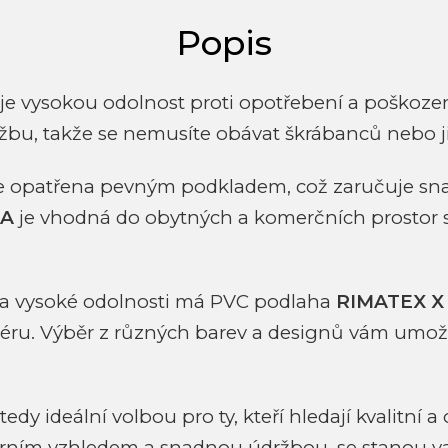
je vysokou odolnost proti opotřebení a poškoze
bu, takže se nemusíte obávat škrábanců nebo j
e opatřena pevným podkladem, což zaručuje snad
RA
je vhodná do obytných a komerčních prostor se
í a vysoké odolnosti má PVC podlaha
RIMATEX X
iéru. Výběr z různých barev a designů vám umož
 tedy ideální volbou pro ty, kteří hledají kvalitn
derním vzhledem a snadnou údržbou, se stanou vaš