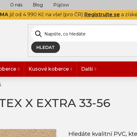
O nás
Blog
Půjčovna
Naše realizace
Hodn
RMA
již od 4 990 Kč na vše! (pro ČR)
Registrujte se
a získ
HLEDAT
oberce
Kusové koberce
Další
6
TEX X EXTRA 33-56
Hledáte kvalitní PVC, kt