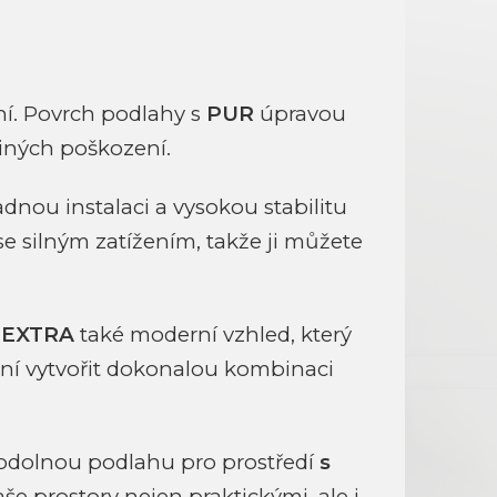
ní. Povrch podlahy s
PUR
úpravou
iných poškození.
nou instalaci a vysokou stabilitu
 silným zatížením, takže ji můžete
 EXTRA
také moderní vzhled, který
ní vytvořit dokonalou kombinaci
í a odolnou podlahu pro prostředí
s
e prostory nejen praktickými, ale i