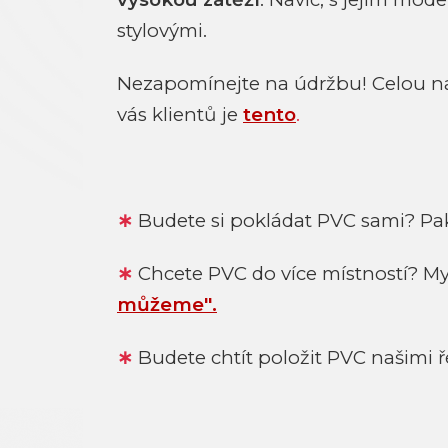
stylovými.
Nezapomínejte na údržbu! Celou nab
vás klientů je
tento
.
∗
Budete si pokládat PVC sami? Pa
∗
Chcete PVC do více místností? M
můžeme"
.
∗
Budete chtít položit PVC našimi ř