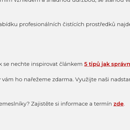
ídku profesionálních čistících prostředků najd
k se nechte inspirovat článkem
5 tipů jak správ
y vám ho nařežeme zdarma. Využijte naši nadst
emeslníky? Zajistěte si informace a termín
zde
.