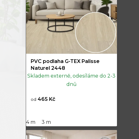
PVC podlaha G-TEX Palisse
Naturel 2448
Skladem externě, odesíláme do 2-3
dnů
465 Kč
od
4 m
3 m