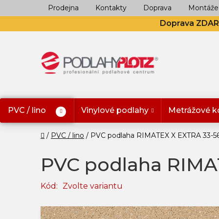
Přejít
Prodejna
Kontakty
Doprava
Montáže
na
Doprava ZDA
obsah
PVC / lino
Vinylové podlahy
Metrážové k
Domů
PVC / lino
PVC podlaha RIMATEX X EXTRA 33-5
PVC podlaha RIMA
Kód:
Zvolte variantu