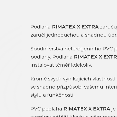
Podlaha
RIMATEX X EXTRA
zaruču
zaručí jednoduchou a snadnou údrž
Spodní vrstva heterogenního PVC j
podlahy. Podlaha
RIMATEX X EXT
instalovat téměř kdekoliv.
Kromě svých vynikajících vlastnost
se snadno přizpůsobí vašemu inter
stylu a funkčnosti.
PVC podlaha
RIMATEX X EXTRA
je
vysokou zátěží
. Navíc, s jejím mo