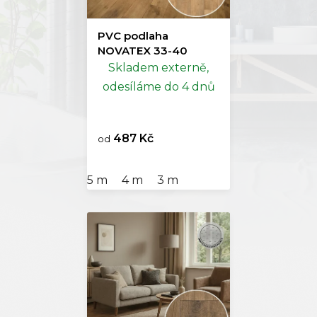
PVC podlaha
NOVATEX 33-40
Skladem externě,
odesíláme do 4 dnů
487 Kč
od
5 m
4 m
3 m