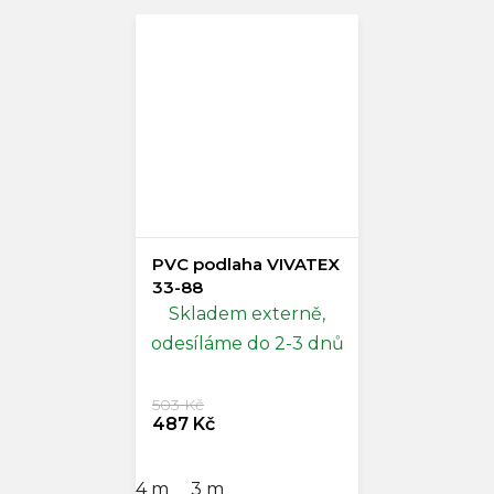
PVC podlaha VIVATEX
33-88
Skladem externě,
odesíláme do 2-3 dnů
503 Kč
487 Kč
4 m
3 m