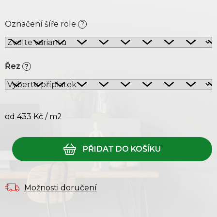
Označení šíře role
?
Řez
?
od
433 Kč
/ m2
Měrná cena:
Možnosti doručení