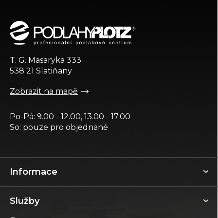
Z
á
p
a
t
T. G. Masaryka 333
í
538 21 Slatiňany
Zobrazit na mapě
Po-Pá: 9.00 - 12.00, 13.00 - 17.00
So: pouze pro objednané
Informace
Služby