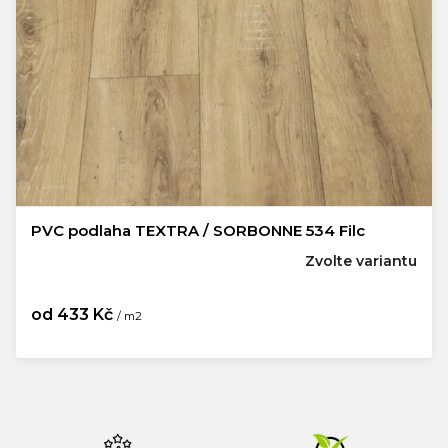
PVC podlaha TEXTRA / SORBONNE 534 Filc
Zvolte variantu
od
433 Kč
/ m2
Měrná
cena: