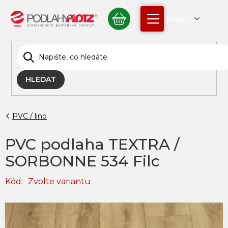
Přejít
NÁKUPNÍ
na
obsah
KOŠÍK
HLEDAT
PVC / lino
PVC podlaha TEXTRA /
SORBONNE 534 Filc
Kód:
Zvolte variantu