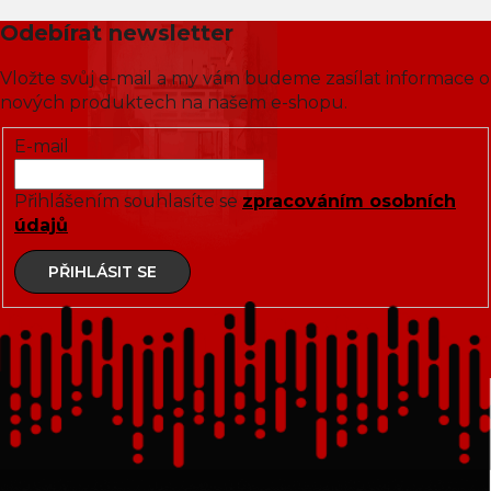
Odebírat newsletter
Vložte svůj e-mail a my vám budeme zasílat informace o
nových produktech na našem e-shopu.
E-mail
Přihlášením souhlasíte se
zpracováním osobních
údajů
PŘIHLÁSIT SE