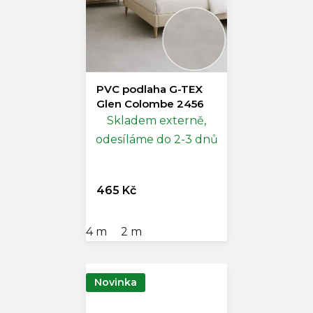
PVC podlaha G-TEX
Glen Colombe 2456
Skladem externě,
odesíláme do 2-3 dnů
465 Kč
4 m
2 m
Novinka