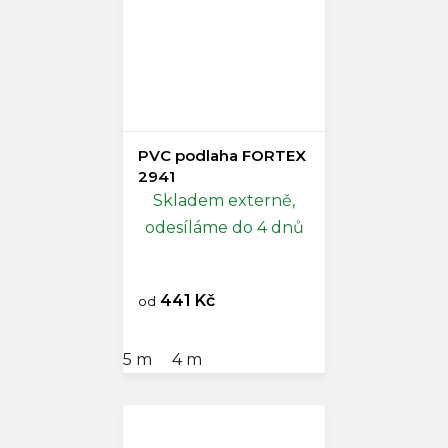
PVC podlaha FORTEX
2941
Skladem externě,
odesíláme do 4 dnů
441 Kč
od
5 m
4 m