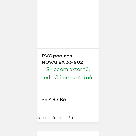
PVC podlaha
NOVATEX 33-902
Skladem externě,
odesíláme do 4 dnů
487 Kč
od
5 m
4 m
3 m