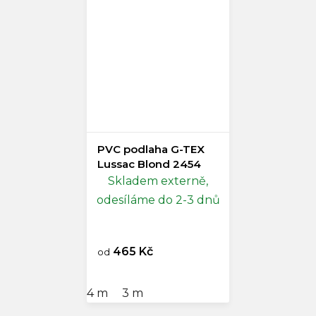
PVC podlaha G-TEX
Lussac Blond 2454
Skladem externě,
odesíláme do 2-3 dnů
465 Kč
od
4 m
3 m